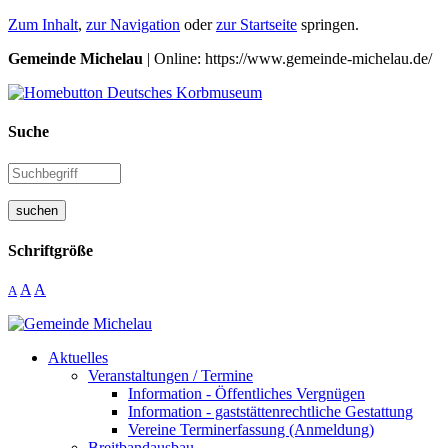
Zum Inhalt
,
zur Navigation
oder
zur Startseite
springen.
Gemeinde Michelau
| Online: https://www.gemeinde-michelau.de/
Suche
suchen
Schriftgröße
A
A
A
Aktuelles
Veranstaltungen / Termine
Information - Öffentliches Vergnügen
Information - gaststättenrechtliche Gestattung
Vereine Terminerfassung (Anmeldung)
Breitbandausbau