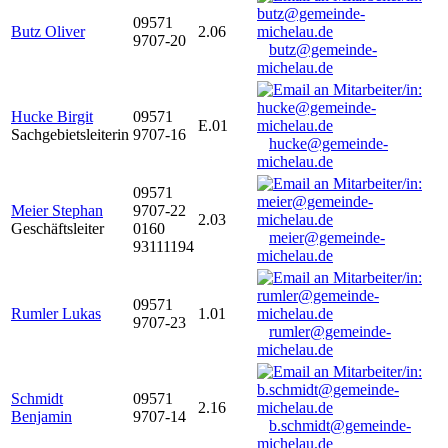
09571
Butz Oliver
2.06
9707-20
butz@gemeinde-
michelau.de
Hucke Birgit
09571
E.01
Sachgebietsleiterin
9707-16
hucke@gemeinde-
michelau.de
09571
Meier Stephan
9707-22
2.03
Geschäftsleiter
0160
meier@gemeinde-
93111194
michelau.de
09571
Rumler Lukas
1.01
9707-23
rumler@gemeinde-
michelau.de
Schmidt
09571
2.16
Benjamin
9707-14
b.schmidt@gemeinde-
michelau.de