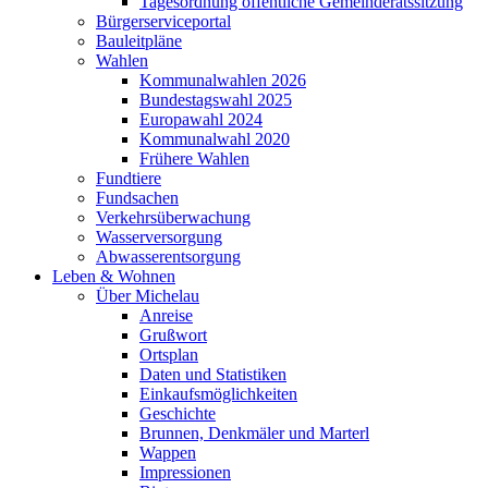
Tagesordnung öffentliche Gemeinderatssitzung
Bürgerserviceportal
Bauleitpläne
Wahlen
Kommunalwahlen 2026
Bundestagswahl 2025
Europawahl 2024
Kommunalwahl 2020
Frühere Wahlen
Fundtiere
Fundsachen
Verkehrsüberwachung
Wasserversorgung
Abwasserentsorgung
Leben & Wohnen
Über Michelau
Anreise
Grußwort
Ortsplan
Daten und Statistiken
Einkaufsmöglichkeiten
Geschichte
Brunnen, Denkmäler und Marterl
Wappen
Impressionen