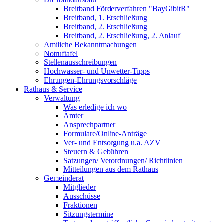
Breitband Förderverfahren "BayGibitR"
Breitband, 1. Erschließung
Breitband, 2. Erschließung
Breitband, 2. Erschließung, 2. Anlauf
Amtliche Bekanntmachungen
Notruftafel
Stellenausschreibungen
Hochwasser- und Unwetter-Tipps
Ehrungen-Ehrungsvorschläge
Rathaus & Service
Verwaltung
Was erledige ich wo
Ämter
Ansprechpartner
Formulare/Online-Anträge
Ver- und Entsorgung u.a. AZV
Steuern & Gebühren
Satzungen/ Verordnungen/ Richtlinien
Mitteilungen aus dem Rathaus
Gemeinderat
Mitglieder
Ausschüsse
Fraktionen
Sitzungstermine