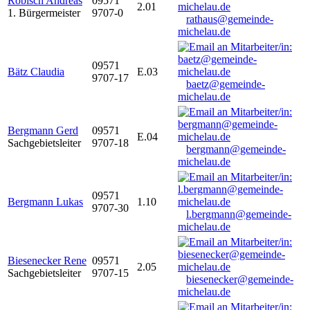
Robisch Andreas
09571
2.01
1. Bürgermeister
9707-0
rathaus@gemeinde-
michelau.de
09571
Bätz Claudia
E.03
9707-17
baetz@gemeinde-
michelau.de
Bergmann Gerd
09571
E.04
Sachgebietsleiter
9707-18
bergmann@gemeinde-
michelau.de
09571
Bergmann Lukas
1.10
9707-30
l.bergmann@gemeinde-
michelau.de
Biesenecker Rene
09571
2.05
Sachgebietsleiter
9707-15
biesenecker@gemeinde-
michelau.de