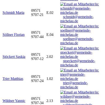
09571
Schmidt Maria
E.02
9707-21
schmidt@gemeinde-
michelau.de
09571
Söllner Florian
E.04
9707-44
soellner@gemeinde-
michelau.de
09571
Stöckert Saskia
2.02
9707-12
stoeckert@gemeinde-
michelau.de
09571
Trier Matthias
1.02
9707-24
trier@gemeinde-
michelau.de
09571
Wildner Yannic
2.13
9707-34
wildner@gemeinde-