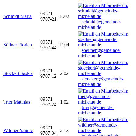
09571
Schmidt Maria
E.02
9707-21
schmidt@gemeinde-
michelau.de
09571
Söllner Florian
E.04
9707-44
soellner@gemeinde-
michelau.de
09571
Stöckert Saskia
2.02
9707-12
stoeckert@gemeinde-
michelau.de
09571
Trier Matthias
1.02
9707-24
trier@gemeinde-
michelau.de
09571
Wildner Yannic
2.13
9707-34
wildner@gemeinde-