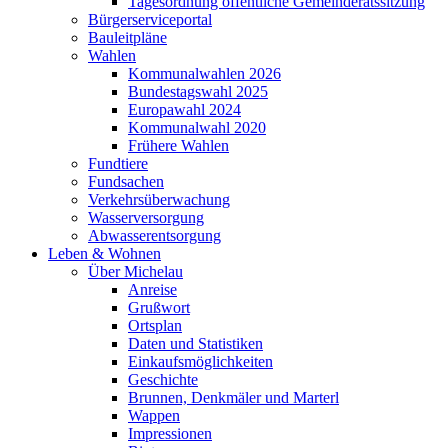
Tagesordnung öffentliche Gemeinderatssitzung
Bürgerserviceportal
Bauleitpläne
Wahlen
Kommunalwahlen 2026
Bundestagswahl 2025
Europawahl 2024
Kommunalwahl 2020
Frühere Wahlen
Fundtiere
Fundsachen
Verkehrsüberwachung
Wasserversorgung
Abwasserentsorgung
Leben & Wohnen
Über Michelau
Anreise
Grußwort
Ortsplan
Daten und Statistiken
Einkaufsmöglichkeiten
Geschichte
Brunnen, Denkmäler und Marterl
Wappen
Impressionen