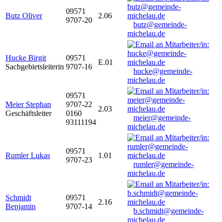
09571
Butz Oliver
2.06
9707-20
butz@gemeinde-
michelau.de
Hucke Birgit
09571
E.01
Sachgebietsleiterin
9707-16
hucke@gemeinde-
michelau.de
09571
Meier Stephan
9707-22
2.03
Geschäftsleiter
0160
meier@gemeinde-
93111194
michelau.de
09571
Rumler Lukas
1.01
9707-23
rumler@gemeinde-
michelau.de
Schmidt
09571
2.16
Benjamin
9707-14
b.schmidt@gemeinde-
michelau.de