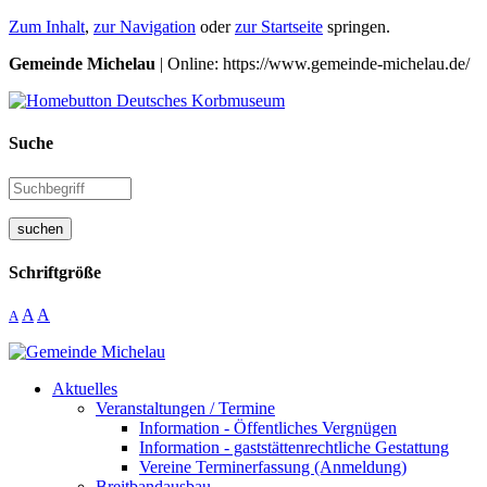
Zum Inhalt
,
zur Navigation
oder
zur Startseite
springen.
Gemeinde Michelau
| Online: https://www.gemeinde-michelau.de/
Suche
suchen
Schriftgröße
A
A
A
Aktuelles
Veranstaltungen / Termine
Information - Öffentliches Vergnügen
Information - gaststättenrechtliche Gestattung
Vereine Terminerfassung (Anmeldung)
Breitbandausbau