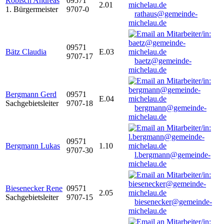
Robisch Andreas
09571
2.01
1. Bürgermeister
9707-0
rathaus@gemeinde-
michelau.de
09571
Bätz Claudia
E.03
9707-17
baetz@gemeinde-
michelau.de
Bergmann Gerd
09571
E.04
Sachgebietsleiter
9707-18
bergmann@gemeinde-
michelau.de
09571
Bergmann Lukas
1.10
9707-30
l.bergmann@gemeinde-
michelau.de
Biesenecker Rene
09571
2.05
Sachgebietsleiter
9707-15
biesenecker@gemeinde-
michelau.de