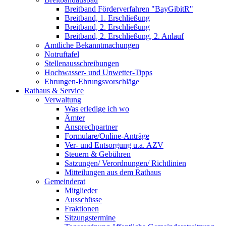
Breitband Förderverfahren "BayGibitR"
Breitband, 1. Erschließung
Breitband, 2. Erschließung
Breitband, 2. Erschließung, 2. Anlauf
Amtliche Bekanntmachungen
Notruftafel
Stellenausschreibungen
Hochwasser- und Unwetter-Tipps
Ehrungen-Ehrungsvorschläge
Rathaus & Service
Verwaltung
Was erledige ich wo
Ämter
Ansprechpartner
Formulare/Online-Anträge
Ver- und Entsorgung u.a. AZV
Steuern & Gebühren
Satzungen/ Verordnungen/ Richtlinien
Mitteilungen aus dem Rathaus
Gemeinderat
Mitglieder
Ausschüsse
Fraktionen
Sitzungstermine