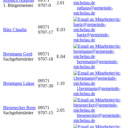
Robisch Andreas
09571
2.01
1. Bürgermeister
9707-0
rathaus@gemeinde-
michelau.de
09571
Bätz Claudia
E.03
9707-17
baetz@gemeinde-
michelau.de
Bergmann Gerd
09571
E.04
Sachgebietsleiter
9707-18
bergmann@gemeinde-
michelau.de
09571
Bergmann Lukas
1.10
9707-30
l.bergmann@gemeinde-
michelau.de
Biesenecker Rene
09571
2.05
Sachgebietsleiter
9707-15
biesenecker@gemeinde-
michelau.de