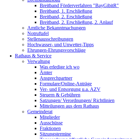
Breitband Förderverfahren "BayGibitR"
Breitband, 1. Erschließung
Breitband, 2. Erschließung
Breitband, 2. Erschließung, 2. Anlauf
Amtliche Bekanntmachungen
Notruftafel
Stellenausschreibungen
Hochwasser- und Unwetter-Tipps
Ehrungen-Ehrungsvorschläge
Rathaus & Service
Verwaltung
Was erledige ich wo
Ämter
Ansprechpartner
Formulare/Online-Anträge
Ver- und Entsorgung u.a. AZV
Steuern & Gebühren
Satzungen/ Verordnungen/ Richtlinien
Mitteilungen aus dem Rathaus
Gemeinderat
Mitglieder
Ausschüsse
Fraktionen
Sitzungstermine