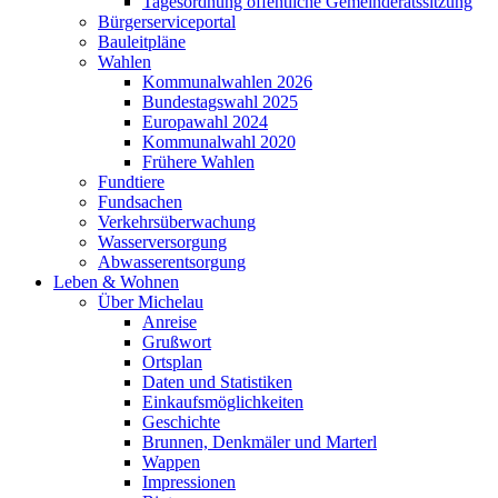
Tagesordnung öffentliche Gemeinderatssitzung
Bürgerserviceportal
Bauleitpläne
Wahlen
Kommunalwahlen 2026
Bundestagswahl 2025
Europawahl 2024
Kommunalwahl 2020
Frühere Wahlen
Fundtiere
Fundsachen
Verkehrsüberwachung
Wasserversorgung
Abwasserentsorgung
Leben & Wohnen
Über Michelau
Anreise
Grußwort
Ortsplan
Daten und Statistiken
Einkaufsmöglichkeiten
Geschichte
Brunnen, Denkmäler und Marterl
Wappen
Impressionen