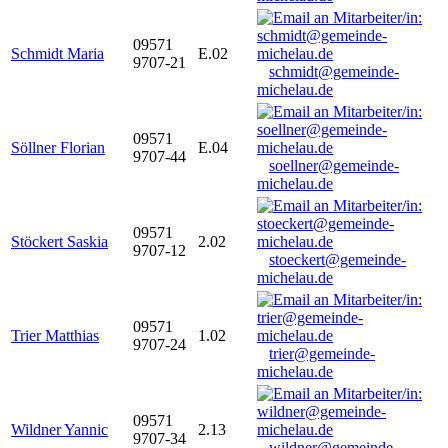
09571
Schmidt Maria
E.02
9707-21
schmidt@gemeinde-
michelau.de
09571
Söllner Florian
E.04
9707-44
soellner@gemeinde-
michelau.de
09571
Stöckert Saskia
2.02
9707-12
stoeckert@gemeinde-
michelau.de
09571
Trier Matthias
1.02
9707-24
trier@gemeinde-
michelau.de
09571
Wildner Yannic
2.13
9707-34
wildner@gemeinde-