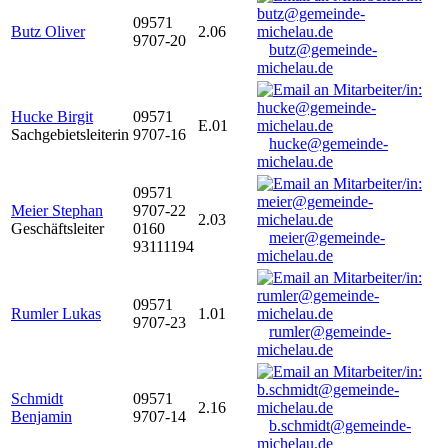
09571
Butz Oliver
2.06
9707-20
butz@gemeinde-
michelau.de
Hucke Birgit
09571
E.01
Sachgebietsleiterin
9707-16
hucke@gemeinde-
michelau.de
09571
Meier Stephan
9707-22
2.03
Geschäftsleiter
0160
meier@gemeinde-
93111194
michelau.de
09571
Rumler Lukas
1.01
9707-23
rumler@gemeinde-
michelau.de
Schmidt
09571
2.16
Benjamin
9707-14
b.schmidt@gemeinde-
michelau.de