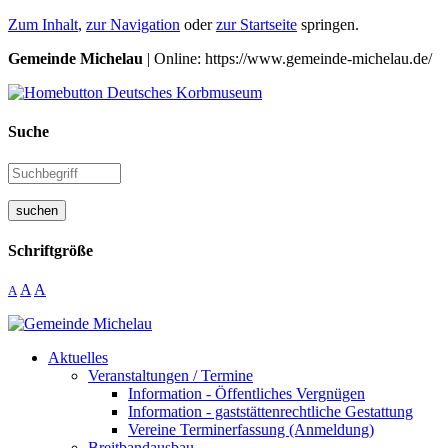
Zum Inhalt
,
zur Navigation
oder
zur Startseite
springen.
Gemeinde Michelau
| Online: https://www.gemeinde-michelau.de/
Suche
suchen
Schriftgröße
A
A
A
Aktuelles
Veranstaltungen / Termine
Information - Öffentliches Vergnügen
Information - gaststättenrechtliche Gestattung
Vereine Terminerfassung (Anmeldung)
Breitbandausbau