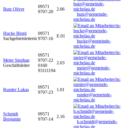
09571
Butz Oliver
2.06
9707-20
butz@gemeinde-
michelau.de
Hucke Birgit
09571
E.01
Sachgebietsleiterin
9707-16
hucke@gemeinde-
michelau.de
09571
Meier Stephan
9707-22
2.03
Geschäftsleiter
0160
meier@gemeinde-
93111194
michelau.de
09571
Rumler Lukas
1.01
9707-23
rumler@gemeinde-
michelau.de
Schmidt
09571
2.16
Benjamin
9707-14
b.schmidt@gemeinde-
michelau.de