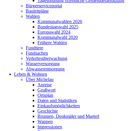
Tagesordnung öffentliche Gemeinderatssitzung
Bürgerserviceportal
Bauleitpläne
Wahlen
Kommunalwahlen 2026
Bundestagswahl 2025
Europawahl 2024
Kommunalwahl 2020
Frühere Wahlen
Fundtiere
Fundsachen
Verkehrsüberwachung
Wasserversorgung
Abwasserentsorgung
Leben & Wohnen
Über Michelau
Anreise
Grußwort
Ortsplan
Daten und Statistiken
Einkaufsmöglichkeiten
Geschichte
Brunnen, Denkmäler und Marterl
Wappen
Impressionen