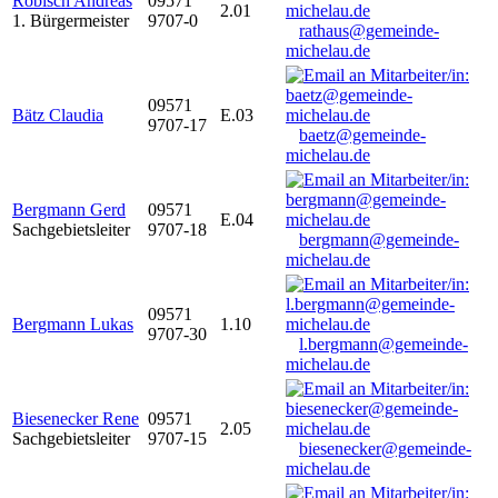
Robisch Andreas
09571
2.01
1. Bürgermeister
9707-0
rathaus@gemeinde-
michelau.de
09571
Bätz Claudia
E.03
9707-17
baetz@gemeinde-
michelau.de
Bergmann Gerd
09571
E.04
Sachgebietsleiter
9707-18
bergmann@gemeinde-
michelau.de
09571
Bergmann Lukas
1.10
9707-30
l.bergmann@gemeinde-
michelau.de
Biesenecker Rene
09571
2.05
Sachgebietsleiter
9707-15
biesenecker@gemeinde-
michelau.de