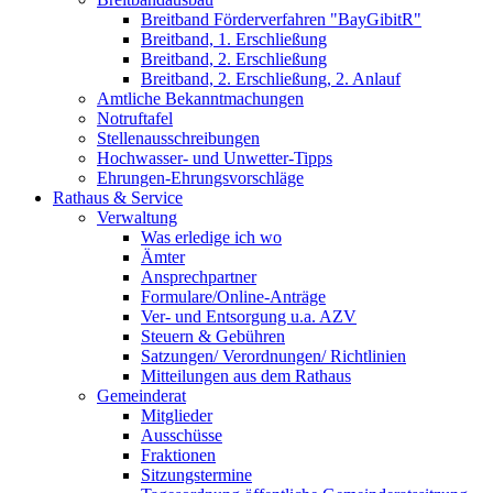
Breitband Förderverfahren "BayGibitR"
Breitband, 1. Erschließung
Breitband, 2. Erschließung
Breitband, 2. Erschließung, 2. Anlauf
Amtliche Bekanntmachungen
Notruftafel
Stellenausschreibungen
Hochwasser- und Unwetter-Tipps
Ehrungen-Ehrungsvorschläge
Rathaus & Service
Verwaltung
Was erledige ich wo
Ämter
Ansprechpartner
Formulare/Online-Anträge
Ver- und Entsorgung u.a. AZV
Steuern & Gebühren
Satzungen/ Verordnungen/ Richtlinien
Mitteilungen aus dem Rathaus
Gemeinderat
Mitglieder
Ausschüsse
Fraktionen
Sitzungstermine