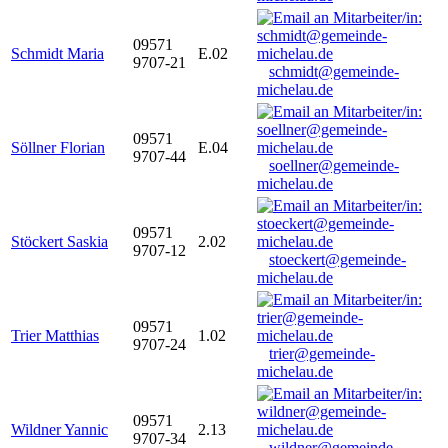
09571
Schmidt Maria
E.02
9707-21
schmidt@gemeinde-
michelau.de
09571
Söllner Florian
E.04
9707-44
soellner@gemeinde-
michelau.de
09571
Stöckert Saskia
2.02
9707-12
stoeckert@gemeinde-
michelau.de
09571
Trier Matthias
1.02
9707-24
trier@gemeinde-
michelau.de
09571
Wildner Yannic
2.13
9707-34
wildner@gemeinde-