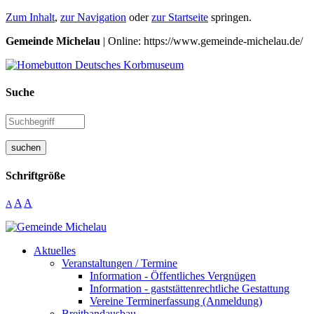
Zum Inhalt
,
zur Navigation
oder
zur Startseite
springen.
Gemeinde Michelau
| Online: https://www.gemeinde-michelau.de/
Suche
suchen
Schriftgröße
A
A
A
Aktuelles
Veranstaltungen / Termine
Information - Öffentliches Vergnügen
Information - gaststättenrechtliche Gestattung
Vereine Terminerfassung (Anmeldung)
Breitbandausbau