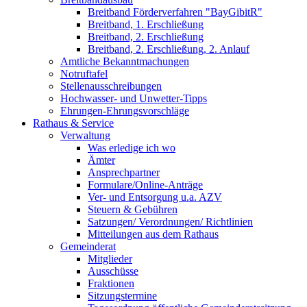
Breitband Förderverfahren "BayGibitR"
Breitband, 1. Erschließung
Breitband, 2. Erschließung
Breitband, 2. Erschließung, 2. Anlauf
Amtliche Bekanntmachungen
Notruftafel
Stellenausschreibungen
Hochwasser- und Unwetter-Tipps
Ehrungen-Ehrungsvorschläge
Rathaus & Service
Verwaltung
Was erledige ich wo
Ämter
Ansprechpartner
Formulare/Online-Anträge
Ver- und Entsorgung u.a. AZV
Steuern & Gebühren
Satzungen/ Verordnungen/ Richtlinien
Mitteilungen aus dem Rathaus
Gemeinderat
Mitglieder
Ausschüsse
Fraktionen
Sitzungstermine