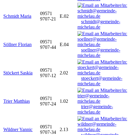
09571
Schmidt Maria
E.02
9707-21
schmidt@gemeinde-
michelau.de
09571
Söllner Florian
E.04
9707-44
soellner@gemeinde-
michelau.de
09571
Stöckert Saskia
2.02
9707-12
stoeckert@gemeinde-
michelau.de
09571
Trier Matthias
1.02
9707-24
trier@gemeinde-
michelau.de
09571
Wildner Yannic
2.13
9707-34
wildner@gemeinde-