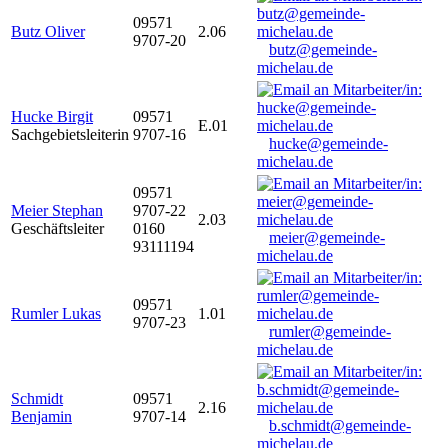
09571
Butz Oliver
2.06
9707-20
butz@gemeinde-
michelau.de
Hucke Birgit
09571
E.01
Sachgebietsleiterin
9707-16
hucke@gemeinde-
michelau.de
09571
Meier Stephan
9707-22
2.03
Geschäftsleiter
0160
meier@gemeinde-
93111194
michelau.de
09571
Rumler Lukas
1.01
9707-23
rumler@gemeinde-
michelau.de
Schmidt
09571
2.16
Benjamin
9707-14
b.schmidt@gemeinde-
michelau.de