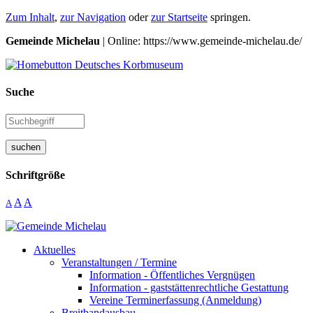
Zum Inhalt
,
zur Navigation
oder
zur Startseite
springen.
Gemeinde Michelau
| Online: https://www.gemeinde-michelau.de/
Suche
suchen
Schriftgröße
A
A
A
Aktuelles
Veranstaltungen / Termine
Information - Öffentliches Vergnügen
Information - gaststättenrechtliche Gestattung
Vereine Terminerfassung (Anmeldung)
Breitbandausbau