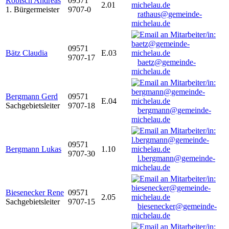
Robisch Andreas
09571
2.01
1. Bürgermeister
9707-0
rathaus@gemeinde-
michelau.de
09571
Bätz Claudia
E.03
9707-17
baetz@gemeinde-
michelau.de
Bergmann Gerd
09571
E.04
Sachgebietsleiter
9707-18
bergmann@gemeinde-
michelau.de
09571
Bergmann Lukas
1.10
9707-30
l.bergmann@gemeinde-
michelau.de
Biesenecker Rene
09571
2.05
Sachgebietsleiter
9707-15
biesenecker@gemeinde-
michelau.de