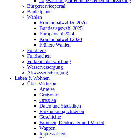
Tagesordnung öffentliche Gemeinderatssitzung
Bürgerserviceportal
Bauleitpläne
Wahlen
Kommunalwahlen 2026
Bundestagswahl 2025
Europawahl 2024
Kommunalwahl 2020
Frühere Wahlen
Fundtiere
Fundsachen
Verkehrsüberwachung
Wasserversorgung
Abwasserentsorgung
Leben & Wohnen
Über Michelau
Anreise
Grußwort
Ortsplan
Daten und Statistiken
Einkaufsmöglichkeiten
Geschichte
Brunnen, Denkmäler und Marterl
Wappen
Impressionen