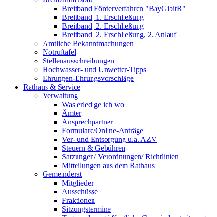
Breitband Förderverfahren "BayGibitR"
Breitband, 1. Erschließung
Breitband, 2. Erschließung
Breitband, 2. Erschließung, 2. Anlauf
Amtliche Bekanntmachungen
Notruftafel
Stellenausschreibungen
Hochwasser- und Unwetter-Tipps
Ehrungen-Ehrungsvorschläge
Rathaus & Service
Verwaltung
Was erledige ich wo
Ämter
Ansprechpartner
Formulare/Online-Anträge
Ver- und Entsorgung u.a. AZV
Steuern & Gebühren
Satzungen/ Verordnungen/ Richtlinien
Mitteilungen aus dem Rathaus
Gemeinderat
Mitglieder
Ausschüsse
Fraktionen
Sitzungstermine