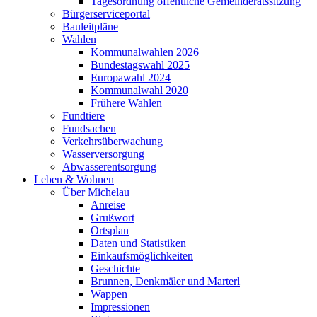
Tagesordnung öffentliche Gemeinderatssitzung
Bürgerserviceportal
Bauleitpläne
Wahlen
Kommunalwahlen 2026
Bundestagswahl 2025
Europawahl 2024
Kommunalwahl 2020
Frühere Wahlen
Fundtiere
Fundsachen
Verkehrsüberwachung
Wasserversorgung
Abwasserentsorgung
Leben & Wohnen
Über Michelau
Anreise
Grußwort
Ortsplan
Daten und Statistiken
Einkaufsmöglichkeiten
Geschichte
Brunnen, Denkmäler und Marterl
Wappen
Impressionen