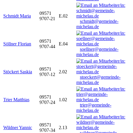
09571
Schmidt Maria
E.02
9707-21
schmidt@gemeinde-
michelau.de
09571
Söllner Florian
E.04
9707-44
soellner@gemeinde-
michelau.de
09571
Stöckert Saskia
2.02
9707-12
stoeckert@gemeinde-
michelau.de
09571
Trier Matthias
1.02
9707-24
trier@gemeinde-
michelau.de
09571
Wildner Yannic
2.13
9707-34
wildner@gemeinde-