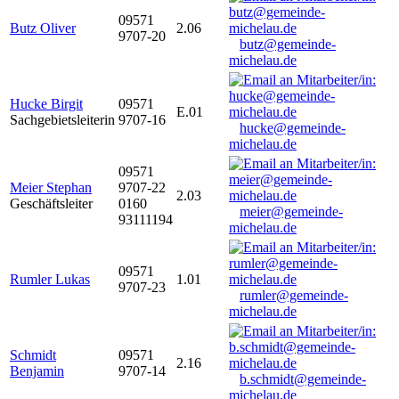
09571
Butz Oliver
2.06
9707-20
butz@gemeinde-
michelau.de
Hucke Birgit
09571
E.01
Sachgebietsleiterin
9707-16
hucke@gemeinde-
michelau.de
09571
Meier Stephan
9707-22
2.03
Geschäftsleiter
0160
meier@gemeinde-
93111194
michelau.de
09571
Rumler Lukas
1.01
9707-23
rumler@gemeinde-
michelau.de
Schmidt
09571
2.16
Benjamin
9707-14
b.schmidt@gemeinde-
michelau.de