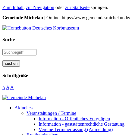
Zum Inhalt
,
zur Navigation
oder
zur Startseite
springen.
Gemeinde Michelau
| Online: https://www.gemeinde-michelau.de/
Suche
suchen
Schriftgröße
A
A
A
Aktuelles
Veranstaltungen / Termine
Information - Öffentliches Vergnügen
Information - gaststättenrechtliche Gestattung
Vereine Terminerfassung (Anmeldung)
Breitbandausbau