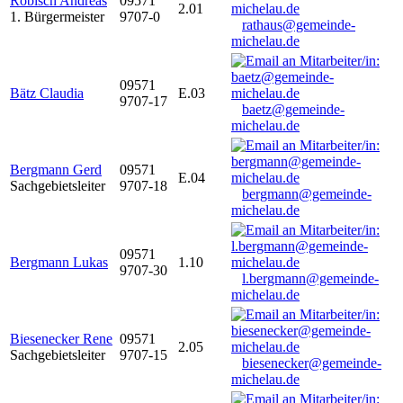
Robisch Andreas
09571
2.01
1. Bürgermeister
9707-0
rathaus@gemeinde-
michelau.de
09571
Bätz Claudia
E.03
9707-17
baetz@gemeinde-
michelau.de
Bergmann Gerd
09571
E.04
Sachgebietsleiter
9707-18
bergmann@gemeinde-
michelau.de
09571
Bergmann Lukas
1.10
9707-30
l.bergmann@gemeinde-
michelau.de
Biesenecker Rene
09571
2.05
Sachgebietsleiter
9707-15
biesenecker@gemeinde-
michelau.de