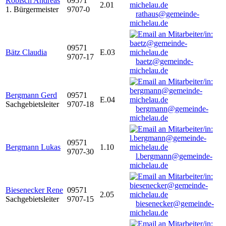
Robisch Andreas
09571
2.01
1. Bürgermeister
9707-0
rathaus@gemeinde-
michelau.de
09571
Bätz Claudia
E.03
9707-17
baetz@gemeinde-
michelau.de
Bergmann Gerd
09571
E.04
Sachgebietsleiter
9707-18
bergmann@gemeinde-
michelau.de
09571
Bergmann Lukas
1.10
9707-30
l.bergmann@gemeinde-
michelau.de
Biesenecker Rene
09571
2.05
Sachgebietsleiter
9707-15
biesenecker@gemeinde-
michelau.de