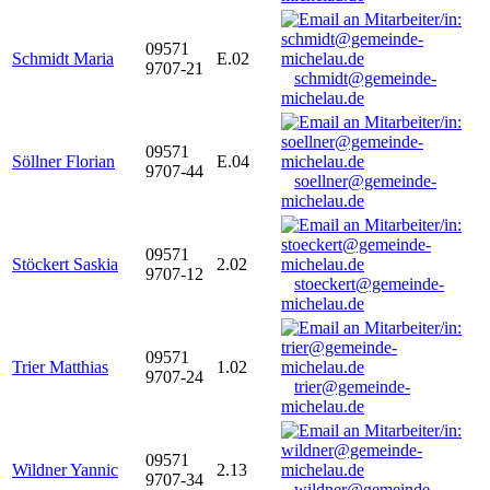
09571
Schmidt Maria
E.02
9707-21
schmidt@gemeinde-
michelau.de
09571
Söllner Florian
E.04
9707-44
soellner@gemeinde-
michelau.de
09571
Stöckert Saskia
2.02
9707-12
stoeckert@gemeinde-
michelau.de
09571
Trier Matthias
1.02
9707-24
trier@gemeinde-
michelau.de
09571
Wildner Yannic
2.13
9707-34
wildner@gemeinde-