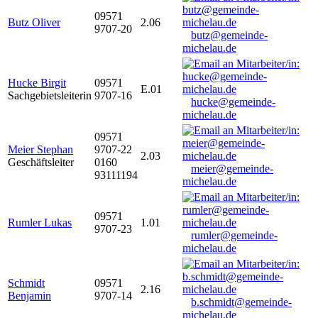
09571
Butz Oliver
2.06
9707-20
butz@gemeinde-
michelau.de
Hucke Birgit
09571
E.01
Sachgebietsleiterin
9707-16
hucke@gemeinde-
michelau.de
09571
Meier Stephan
9707-22
2.03
Geschäftsleiter
0160
meier@gemeinde-
93111194
michelau.de
09571
Rumler Lukas
1.01
9707-23
rumler@gemeinde-
michelau.de
Schmidt
09571
2.16
Benjamin
9707-14
b.schmidt@gemeinde-
michelau.de