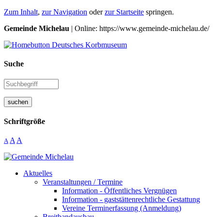
Zum Inhalt
,
zur Navigation
oder
zur Startseite
springen.
Gemeinde Michelau
| Online: https://www.gemeinde-michelau.de/
Suche
suchen
Schriftgröße
A
A
A
Aktuelles
Veranstaltungen / Termine
Information - Öffentliches Vergnügen
Information - gaststättenrechtliche Gestattung
Vereine Terminerfassung (Anmeldung)
Breitbandausbau