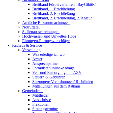
Breitband Förderverfahren "BayGibitR"
Breitband, 1. Erschließung
Breitband, 2. Erschließung
Breitband, 2. Erschließung, 2. Anlauf
Amtliche Bekanntmachungen
Notruftafel
Stellenausschreibungen
Hochwasser- und Unwetter-Tipps
Ehrungen-Ehrungsvorschläge
Rathaus & Service
Verwaltung
Was erledige ich wo
Ämter
Ansprechpartner
Formulare/Online-Anträge
Ver- und Entsorgung u.a. AZV
Steuern & Gebühren
Satzungen/ Verordnungen/ Richtlinien
Mitteilungen aus dem Rathaus
Gemeinderat
Mitglieder
Ausschüsse
Fraktionen
Sitzungstermine