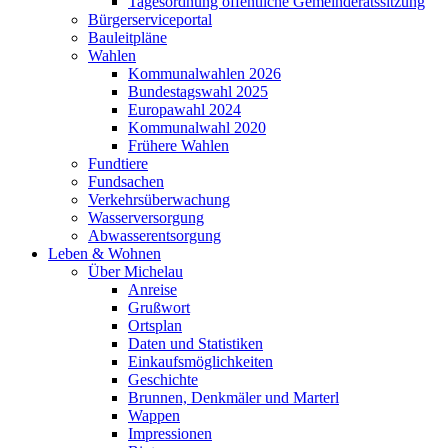
Tagesordnung öffentliche Gemeinderatssitzung
Bürgerserviceportal
Bauleitpläne
Wahlen
Kommunalwahlen 2026
Bundestagswahl 2025
Europawahl 2024
Kommunalwahl 2020
Frühere Wahlen
Fundtiere
Fundsachen
Verkehrsüberwachung
Wasserversorgung
Abwasserentsorgung
Leben & Wohnen
Über Michelau
Anreise
Grußwort
Ortsplan
Daten und Statistiken
Einkaufsmöglichkeiten
Geschichte
Brunnen, Denkmäler und Marterl
Wappen
Impressionen