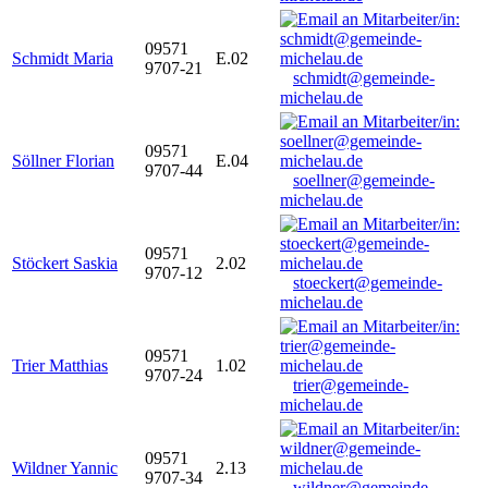
09571
Schmidt Maria
E.02
9707-21
schmidt@gemeinde-
michelau.de
09571
Söllner Florian
E.04
9707-44
soellner@gemeinde-
michelau.de
09571
Stöckert Saskia
2.02
9707-12
stoeckert@gemeinde-
michelau.de
09571
Trier Matthias
1.02
9707-24
trier@gemeinde-
michelau.de
09571
Wildner Yannic
2.13
9707-34
wildner@gemeinde-