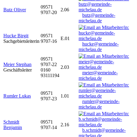
09571
Butz Oliver
2.06
9707-20
butz@gemeinde-
michelau.de
Hucke Birgit
09571
E.01
Sachgebietsleiterin
9707-16
hucke@gemeinde-
michelau.de
09571
Meier Stephan
9707-22
2.03
Geschäftsleiter
0160
meier@gemeinde-
93111194
michelau.de
09571
Rumler Lukas
1.01
9707-23
rumler@gemeinde-
michelau.de
Schmidt
09571
2.16
Benjamin
9707-14
b.schmidt@gemeinde-
michelau.de