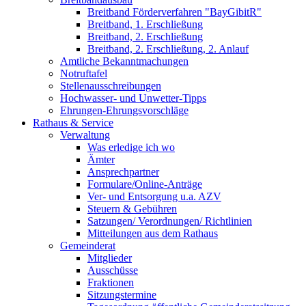
Breitband Förderverfahren "BayGibitR"
Breitband, 1. Erschließung
Breitband, 2. Erschließung
Breitband, 2. Erschließung, 2. Anlauf
Amtliche Bekanntmachungen
Notruftafel
Stellenausschreibungen
Hochwasser- und Unwetter-Tipps
Ehrungen-Ehrungsvorschläge
Rathaus & Service
Verwaltung
Was erledige ich wo
Ämter
Ansprechpartner
Formulare/Online-Anträge
Ver- und Entsorgung u.a. AZV
Steuern & Gebühren
Satzungen/ Verordnungen/ Richtlinien
Mitteilungen aus dem Rathaus
Gemeinderat
Mitglieder
Ausschüsse
Fraktionen
Sitzungstermine