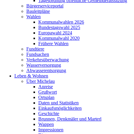
Tagesordnung öffentliche Gemeinderatssitzung
Bürgerserviceportal
Bauleitpläne
Wahlen
Kommunalwahlen 2026
Bundestagswahl 2025
Europawahl 2024
Kommunalwahl 2020
Frühere Wahlen
Fundtiere
Fundsachen
Verkehrsüberwachung
Wasserversorgung
Abwasserentsorgung
Leben & Wohnen
Über Michelau
Anreise
Grußwort
Ortsplan
Daten und Statistiken
Einkaufsmöglichkeiten
Geschichte
Brunnen, Denkmäler und Marterl
Wappen
Impressionen