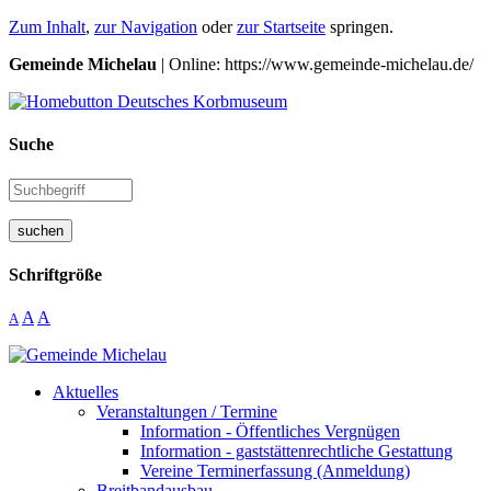
Zum Inhalt
,
zur Navigation
oder
zur Startseite
springen.
Gemeinde Michelau
| Online: https://www.gemeinde-michelau.de/
Suche
suchen
Schriftgröße
A
A
A
Aktuelles
Veranstaltungen / Termine
Information - Öffentliches Vergnügen
Information - gaststättenrechtliche Gestattung
Vereine Terminerfassung (Anmeldung)
Breitbandausbau