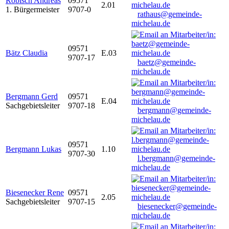
Robisch Andreas
09571
2.01
1. Bürgermeister
9707-0
rathaus@gemeinde-
michelau.de
09571
Bätz Claudia
E.03
9707-17
baetz@gemeinde-
michelau.de
Bergmann Gerd
09571
E.04
Sachgebietsleiter
9707-18
bergmann@gemeinde-
michelau.de
09571
Bergmann Lukas
1.10
9707-30
l.bergmann@gemeinde-
michelau.de
Biesenecker Rene
09571
2.05
Sachgebietsleiter
9707-15
biesenecker@gemeinde-
michelau.de