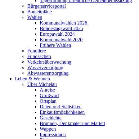
Tagesordnung öffentliche Gemeinderatssitzung
Bürgerserviceportal
Bauleitpläne
Wahlen
Kommunalwahlen 2026
Bundestagswahl 2025
Europawahl 2024
Kommunalwahl 2020
Frühere Wahlen
Fundtiere
Fundsachen
Verkehrsüberwachung
Wasserversorgung
Abwasserentsorgung
Leben & Wohnen
Über Michelau
Anreise
Grußwort
Ortsplan
Daten und Statistiken
Einkaufsmöglichkeiten
Geschichte
Brunnen, Denkmäler und Marterl
Wappen
Impressionen