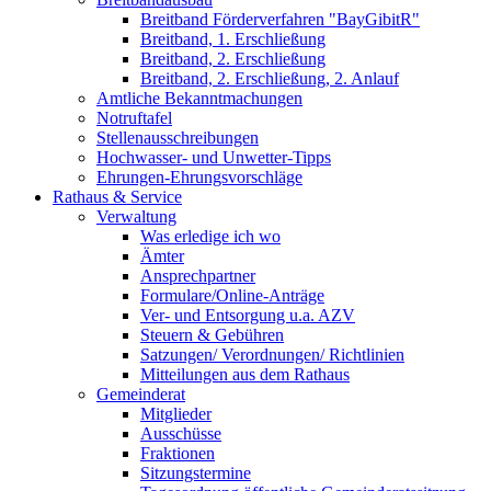
Breitband Förderverfahren "BayGibitR"
Breitband, 1. Erschließung
Breitband, 2. Erschließung
Breitband, 2. Erschließung, 2. Anlauf
Amtliche Bekanntmachungen
Notruftafel
Stellenausschreibungen
Hochwasser- und Unwetter-Tipps
Ehrungen-Ehrungsvorschläge
Rathaus & Service
Verwaltung
Was erledige ich wo
Ämter
Ansprechpartner
Formulare/Online-Anträge
Ver- und Entsorgung u.a. AZV
Steuern & Gebühren
Satzungen/ Verordnungen/ Richtlinien
Mitteilungen aus dem Rathaus
Gemeinderat
Mitglieder
Ausschüsse
Fraktionen
Sitzungstermine