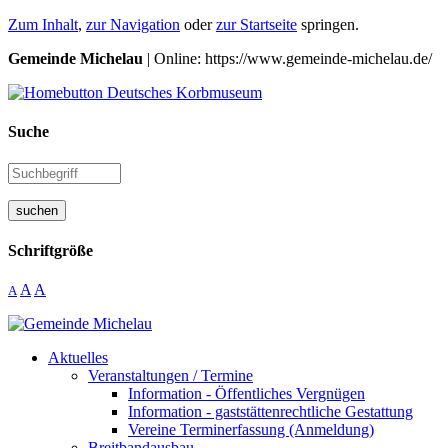
Zum Inhalt
,
zur Navigation
oder
zur Startseite
springen.
Gemeinde Michelau
| Online: https://www.gemeinde-michelau.de/
Suche
suchen
Schriftgröße
A
A
A
Aktuelles
Veranstaltungen / Termine
Information - Öffentliches Vergnügen
Information - gaststättenrechtliche Gestattung
Vereine Terminerfassung (Anmeldung)
Breitbandausbau