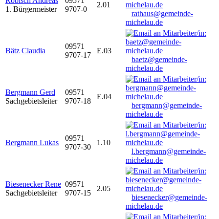
Robisch Andreas
09571
2.01
1. Bürgermeister
9707-0
rathaus@gemeinde-
michelau.de
09571
Bätz Claudia
E.03
9707-17
baetz@gemeinde-
michelau.de
Bergmann Gerd
09571
E.04
Sachgebietsleiter
9707-18
bergmann@gemeinde-
michelau.de
09571
Bergmann Lukas
1.10
9707-30
l.bergmann@gemeinde-
michelau.de
Biesenecker Rene
09571
2.05
Sachgebietsleiter
9707-15
biesenecker@gemeinde-
michelau.de