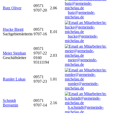
09571
Butz Oliver
2.06
9707-20
butz@gemeinde-
michelau.de
Hucke Birgit
09571
E.01
Sachgebietsleiterin
9707-16
hucke@gemeinde-
michelau.de
09571
Meier Stephan
9707-22
2.03
Geschäftsleiter
0160
meier@gemeinde-
93111194
michelau.de
09571
Rumler Lukas
1.01
9707-23
rumler@gemeinde-
michelau.de
Schmidt
09571
2.16
Benjamin
9707-14
b.schmidt@gemeinde-
michelau.de