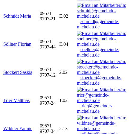
09571
Schmidt Maria
E.02
9707-21
schmidt@gemeinde-
michelau.de
09571
Söllner Florian
E.04
9707-44
soellner@gemeinde-
michelau.de
09571
Stöckert Saskia
2.02
9707-12
stoeckert@gemeinde-
michelau.de
09571
Trier Matthias
1.02
9707-24
trier@gemeinde-
michelau.de
09571
Wildner Yannic
2.13
9707-34
wildner@gemeinde-