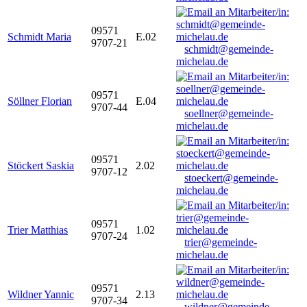
09571
Schmidt Maria
E.02
9707-21
schmidt@gemeinde-
michelau.de
09571
Söllner Florian
E.04
9707-44
soellner@gemeinde-
michelau.de
09571
Stöckert Saskia
2.02
9707-12
stoeckert@gemeinde-
michelau.de
09571
Trier Matthias
1.02
9707-24
trier@gemeinde-
michelau.de
09571
Wildner Yannic
2.13
9707-34
wildner@gemeinde-