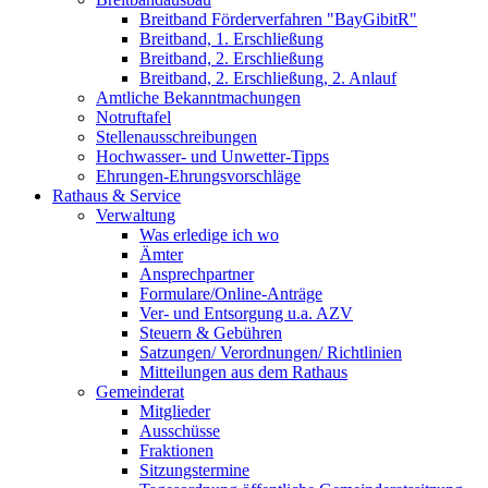
Breitband Förderverfahren "BayGibitR"
Breitband, 1. Erschließung
Breitband, 2. Erschließung
Breitband, 2. Erschließung, 2. Anlauf
Amtliche Bekanntmachungen
Notruftafel
Stellenausschreibungen
Hochwasser- und Unwetter-Tipps
Ehrungen-Ehrungsvorschläge
Rathaus & Service
Verwaltung
Was erledige ich wo
Ämter
Ansprechpartner
Formulare/Online-Anträge
Ver- und Entsorgung u.a. AZV
Steuern & Gebühren
Satzungen/ Verordnungen/ Richtlinien
Mitteilungen aus dem Rathaus
Gemeinderat
Mitglieder
Ausschüsse
Fraktionen
Sitzungstermine