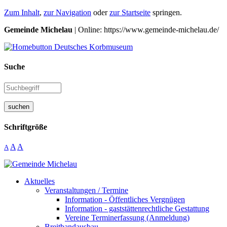
Zum Inhalt
,
zur Navigation
oder
zur Startseite
springen.
Gemeinde Michelau
| Online: https://www.gemeinde-michelau.de/
Suche
suchen
Schriftgröße
A
A
A
Aktuelles
Veranstaltungen / Termine
Information - Öffentliches Vergnügen
Information - gaststättenrechtliche Gestattung
Vereine Terminerfassung (Anmeldung)
Breitbandausbau