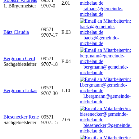
Robisch Andreas
09571
2.01
1. Bürgermeister
9707-0
rathaus@gemeinde-
michelau.de
09571
Bätz Claudia
E.03
9707-17
baetz@gemeinde-
michelau.de
Bergmann Gerd
09571
E.04
Sachgebietsleiter
9707-18
bergmann@gemeinde-
michelau.de
09571
Bergmann Lukas
1.10
9707-30
l.bergmann@gemeinde-
michelau.de
Biesenecker Rene
09571
2.05
Sachgebietsleiter
9707-15
biesenecker@gemeinde-
michelau.de