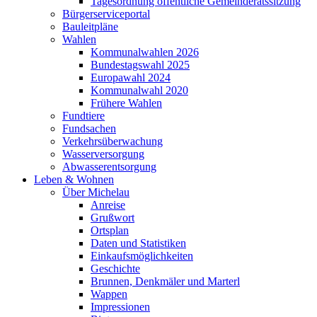
Tagesordnung öffentliche Gemeinderatssitzung
Bürgerserviceportal
Bauleitpläne
Wahlen
Kommunalwahlen 2026
Bundestagswahl 2025
Europawahl 2024
Kommunalwahl 2020
Frühere Wahlen
Fundtiere
Fundsachen
Verkehrsüberwachung
Wasserversorgung
Abwasserentsorgung
Leben & Wohnen
Über Michelau
Anreise
Grußwort
Ortsplan
Daten und Statistiken
Einkaufsmöglichkeiten
Geschichte
Brunnen, Denkmäler und Marterl
Wappen
Impressionen