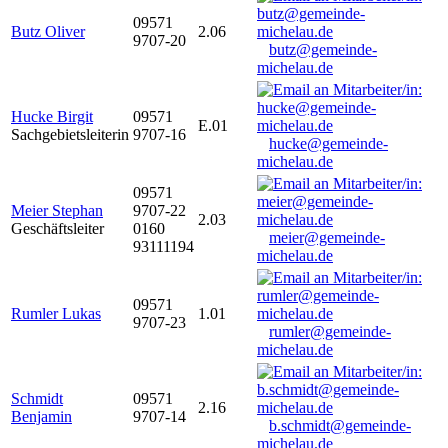
09571
Butz Oliver
2.06
9707-20
butz@gemeinde-
michelau.de
Hucke Birgit
09571
E.01
Sachgebietsleiterin
9707-16
hucke@gemeinde-
michelau.de
09571
Meier Stephan
9707-22
2.03
Geschäftsleiter
0160
meier@gemeinde-
93111194
michelau.de
09571
Rumler Lukas
1.01
9707-23
rumler@gemeinde-
michelau.de
Schmidt
09571
2.16
Benjamin
9707-14
b.schmidt@gemeinde-
michelau.de