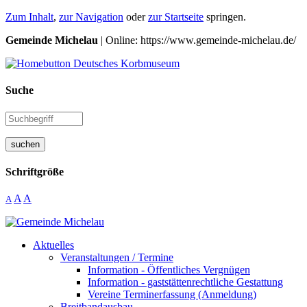
Zum Inhalt
,
zur Navigation
oder
zur Startseite
springen.
Gemeinde Michelau
| Online: https://www.gemeinde-michelau.de/
Suche
suchen
Schriftgröße
A
A
A
Aktuelles
Veranstaltungen / Termine
Information - Öffentliches Vergnügen
Information - gaststättenrechtliche Gestattung
Vereine Terminerfassung (Anmeldung)
Breitbandausbau