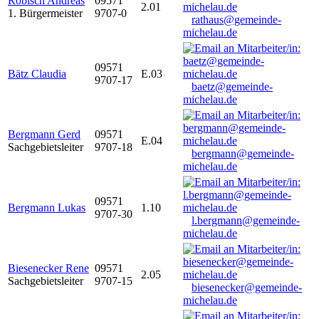
Robisch Andreas
09571
2.01
1. Bürgermeister
9707-0
rathaus@gemeinde-
michelau.de
09571
Bätz Claudia
E.03
9707-17
baetz@gemeinde-
michelau.de
Bergmann Gerd
09571
E.04
Sachgebietsleiter
9707-18
bergmann@gemeinde-
michelau.de
09571
Bergmann Lukas
1.10
9707-30
l.bergmann@gemeinde-
michelau.de
Biesenecker Rene
09571
2.05
Sachgebietsleiter
9707-15
biesenecker@gemeinde-
michelau.de