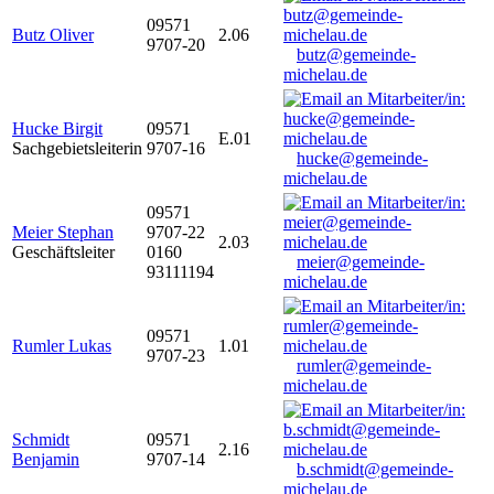
09571
Butz Oliver
2.06
9707-20
butz@gemeinde-
michelau.de
Hucke Birgit
09571
E.01
Sachgebietsleiterin
9707-16
hucke@gemeinde-
michelau.de
09571
Meier Stephan
9707-22
2.03
Geschäftsleiter
0160
meier@gemeinde-
93111194
michelau.de
09571
Rumler Lukas
1.01
9707-23
rumler@gemeinde-
michelau.de
Schmidt
09571
2.16
Benjamin
9707-14
b.schmidt@gemeinde-
michelau.de