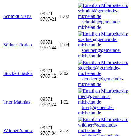
09571
Schmidt Maria
E.02
9707-21
schmidt@gemeinde-
michelau.de
09571
Söllner Florian
E.04
9707-44
soellner@gemeinde-
michelau.de
09571
Stöckert Saskia
2.02
9707-12
stoeckert@gemeinde-
michelau.de
09571
Trier Matthias
1.02
9707-24
trier@gemeinde-
michelau.de
09571
Wildner Yannic
2.13
9707-34
wildner@gemeinde-