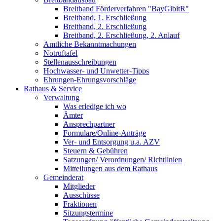
Breitband Förderverfahren "BayGibitR"
Breitband, 1. Erschließung
Breitband, 2. Erschließung
Breitband, 2. Erschließung, 2. Anlauf
Amtliche Bekanntmachungen
Notruftafel
Stellenausschreibungen
Hochwasser- und Unwetter-Tipps
Ehrungen-Ehrungsvorschläge
Rathaus & Service
Verwaltung
Was erledige ich wo
Ämter
Ansprechpartner
Formulare/Online-Anträge
Ver- und Entsorgung u.a. AZV
Steuern & Gebühren
Satzungen/ Verordnungen/ Richtlinien
Mitteilungen aus dem Rathaus
Gemeinderat
Mitglieder
Ausschüsse
Fraktionen
Sitzungstermine