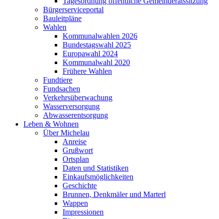
Tagesordnung öffentliche Gemeinderatssitzung
Bürgerserviceportal
Bauleitpläne
Wahlen
Kommunalwahlen 2026
Bundestagswahl 2025
Europawahl 2024
Kommunalwahl 2020
Frühere Wahlen
Fundtiere
Fundsachen
Verkehrsüberwachung
Wasserversorgung
Abwasserentsorgung
Leben & Wohnen
Über Michelau
Anreise
Grußwort
Ortsplan
Daten und Statistiken
Einkaufsmöglichkeiten
Geschichte
Brunnen, Denkmäler und Marterl
Wappen
Impressionen