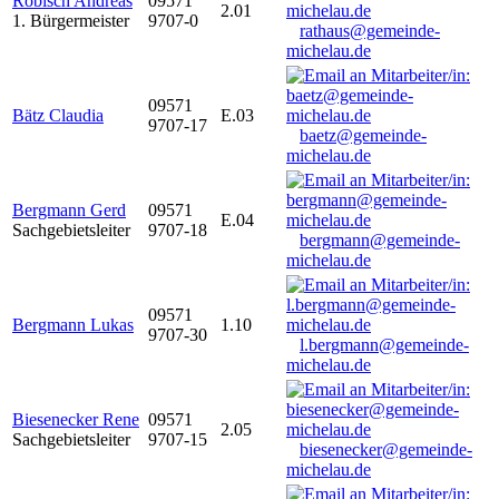
Robisch Andreas
09571
2.01
1. Bürgermeister
9707-0
rathaus@gemeinde-
michelau.de
09571
Bätz Claudia
E.03
9707-17
baetz@gemeinde-
michelau.de
Bergmann Gerd
09571
E.04
Sachgebietsleiter
9707-18
bergmann@gemeinde-
michelau.de
09571
Bergmann Lukas
1.10
9707-30
l.bergmann@gemeinde-
michelau.de
Biesenecker Rene
09571
2.05
Sachgebietsleiter
9707-15
biesenecker@gemeinde-
michelau.de