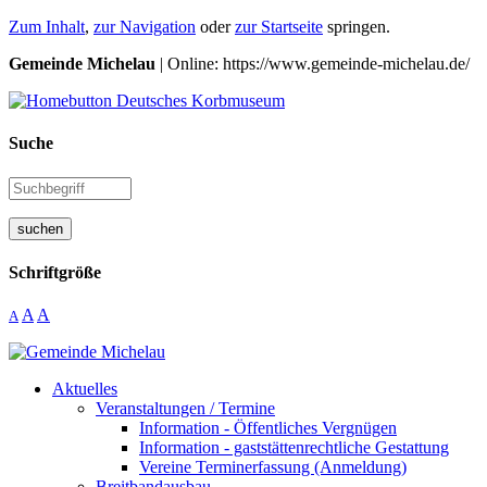
Zum Inhalt
,
zur Navigation
oder
zur Startseite
springen.
Gemeinde Michelau
| Online: https://www.gemeinde-michelau.de/
Suche
suchen
Schriftgröße
A
A
A
Aktuelles
Veranstaltungen / Termine
Information - Öffentliches Vergnügen
Information - gaststättenrechtliche Gestattung
Vereine Terminerfassung (Anmeldung)
Breitbandausbau