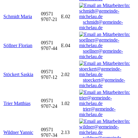
09571
Schmidt Maria
E.02
9707-21
schmidt@gemeinde-
michelau.de
09571
Söllner Florian
E.04
9707-44
soellner@gemeinde-
michelau.de
09571
Stöckert Saskia
2.02
9707-12
stoeckert@gemeinde-
michelau.de
09571
Trier Matthias
1.02
9707-24
trier@gemeinde-
michelau.de
09571
Wildner Yannic
2.13
9707-34
wildner@gemeinde-