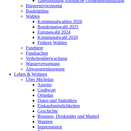
Tagesordnung öffentliche Gemeinderatssitzung
Bürgerserviceportal
Bauleitpläne
Wahlen
Kommunalwahlen 2026
Bundestagswahl 2025
Europawahl 2024
Kommunalwahl 2020
Frühere Wahlen
Fundtiere
Fundsachen
Verkehrsüberwachung
Wasserversorgung
Abwasserentsorgung
Leben & Wohnen
Über Michelau
Anreise
Grußwort
Ortsplan
Daten und Statistiken
Einkaufsmöglichkeiten
Geschichte
Brunnen, Denkmäler und Marterl
Wappen
Impressionen