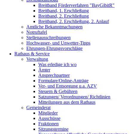
Breitband Förderverfahren "BayGibitR"
Breitband, 1. Erschließung
Breitband, 2. Erschließung
Breitband, 2. Erschließung, 2. Anlauf
Amtliche Bekanntmachungen
Notruftafel
Stellenausschreibungen
Hochwasser- und Unwetter-Tipps
Ehrungen-Ehrungsvorschläge
Rathaus & Service
Verwaltung
Was erledige ich wo
Ämter
Ansprechpartner
Formulare/Online-Anträge
Ver- und Entsorgung u.a. AZV
Steuern & Gebühren
Satzungen/ Verordnungen/ Richtlinien
Mitteilungen aus dem Rathaus
Gemeinderat
Mitglieder
Ausschüsse
Fraktionen
Sitzungstermine