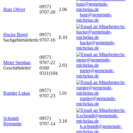
09571
Butz Oliver
2.06
9707-20
butz@gemeinde-
michelau.de
Hucke Birgit
09571
E.01
Sachgebietsleiterin
9707-16
hucke@gemeinde-
michelau.de
09571
Meier Stephan
9707-22
2.03
Geschäftsleiter
0160
meier@gemeinde-
93111194
michelau.de
09571
Rumler Lukas
1.01
9707-23
rumler@gemeinde-
michelau.de
Schmidt
09571
2.16
Benjamin
9707-14
b.schmidt@gemeinde-
michelau.de