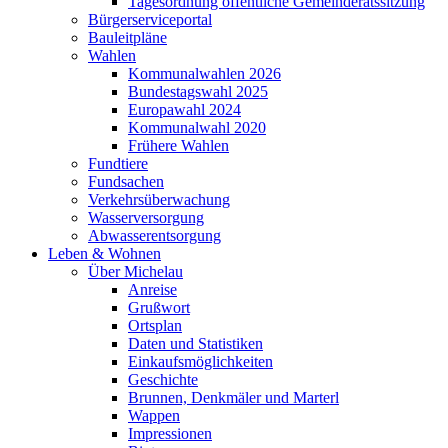
Tagesordnung öffentliche Gemeinderatssitzung
Bürgerserviceportal
Bauleitpläne
Wahlen
Kommunalwahlen 2026
Bundestagswahl 2025
Europawahl 2024
Kommunalwahl 2020
Frühere Wahlen
Fundtiere
Fundsachen
Verkehrsüberwachung
Wasserversorgung
Abwasserentsorgung
Leben & Wohnen
Über Michelau
Anreise
Grußwort
Ortsplan
Daten und Statistiken
Einkaufsmöglichkeiten
Geschichte
Brunnen, Denkmäler und Marterl
Wappen
Impressionen