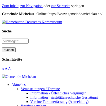
Zum Inhalt
,
zur Navigation
oder
zur Startseite
springen.
Gemeinde Michelau
| Online: https://www.gemeinde-michelau.de/
Suche
suchen
Schriftgröße
A
A
A
Aktuelles
Veranstaltungen / Termine
Information - Öffentliches Vergnügen
Information - gaststättenrechtliche Gestattung
Vereine Terminerfassung (Anmeldung)
Breitbandausbau