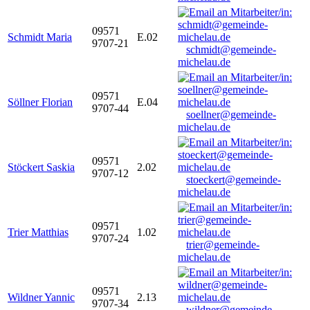
09571
Schmidt Maria
E.02
9707-21
schmidt@gemeinde-
michelau.de
09571
Söllner Florian
E.04
9707-44
soellner@gemeinde-
michelau.de
09571
Stöckert Saskia
2.02
9707-12
stoeckert@gemeinde-
michelau.de
09571
Trier Matthias
1.02
9707-24
trier@gemeinde-
michelau.de
09571
Wildner Yannic
2.13
9707-34
wildner@gemeinde-