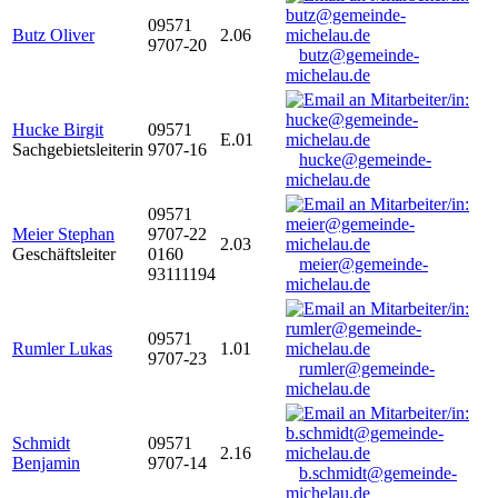
09571
Butz Oliver
2.06
9707-20
butz@gemeinde-
michelau.de
Hucke Birgit
09571
E.01
Sachgebietsleiterin
9707-16
hucke@gemeinde-
michelau.de
09571
Meier Stephan
9707-22
2.03
Geschäftsleiter
0160
meier@gemeinde-
93111194
michelau.de
09571
Rumler Lukas
1.01
9707-23
rumler@gemeinde-
michelau.de
Schmidt
09571
2.16
Benjamin
9707-14
b.schmidt@gemeinde-
michelau.de