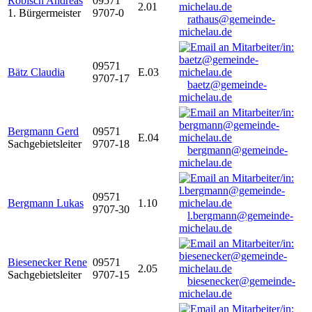
Robisch Andreas
09571
2.01
1. Bürgermeister
9707-0
rathaus@gemeinde-
michelau.de
09571
Bätz Claudia
E.03
9707-17
baetz@gemeinde-
michelau.de
Bergmann Gerd
09571
E.04
Sachgebietsleiter
9707-18
bergmann@gemeinde-
michelau.de
09571
Bergmann Lukas
1.10
9707-30
l.bergmann@gemeinde-
michelau.de
Biesenecker Rene
09571
2.05
Sachgebietsleiter
9707-15
biesenecker@gemeinde-
michelau.de