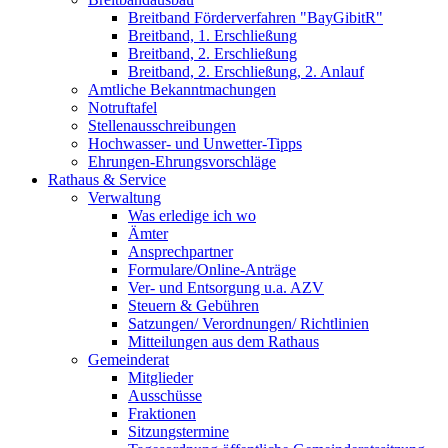
Breitband Förderverfahren "BayGibitR"
Breitband, 1. Erschließung
Breitband, 2. Erschließung
Breitband, 2. Erschließung, 2. Anlauf
Amtliche Bekanntmachungen
Notruftafel
Stellenausschreibungen
Hochwasser- und Unwetter-Tipps
Ehrungen-Ehrungsvorschläge
Rathaus & Service
Verwaltung
Was erledige ich wo
Ämter
Ansprechpartner
Formulare/Online-Anträge
Ver- und Entsorgung u.a. AZV
Steuern & Gebühren
Satzungen/ Verordnungen/ Richtlinien
Mitteilungen aus dem Rathaus
Gemeinderat
Mitglieder
Ausschüsse
Fraktionen
Sitzungstermine