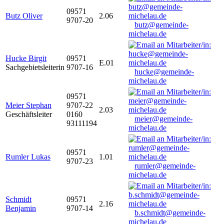
09571
Butz Oliver
2.06
9707-20
butz@gemeinde-
michelau.de
Hucke Birgit
09571
E.01
Sachgebietsleiterin
9707-16
hucke@gemeinde-
michelau.de
09571
Meier Stephan
9707-22
2.03
Geschäftsleiter
0160
meier@gemeinde-
93111194
michelau.de
09571
Rumler Lukas
1.01
9707-23
rumler@gemeinde-
michelau.de
Schmidt
09571
2.16
Benjamin
9707-14
b.schmidt@gemeinde-
michelau.de