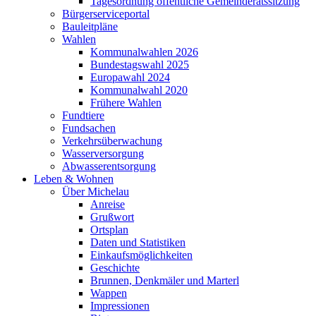
Tagesordnung öffentliche Gemeinderatssitzung
Bürgerserviceportal
Bauleitpläne
Wahlen
Kommunalwahlen 2026
Bundestagswahl 2025
Europawahl 2024
Kommunalwahl 2020
Frühere Wahlen
Fundtiere
Fundsachen
Verkehrsüberwachung
Wasserversorgung
Abwasserentsorgung
Leben & Wohnen
Über Michelau
Anreise
Grußwort
Ortsplan
Daten und Statistiken
Einkaufsmöglichkeiten
Geschichte
Brunnen, Denkmäler und Marterl
Wappen
Impressionen