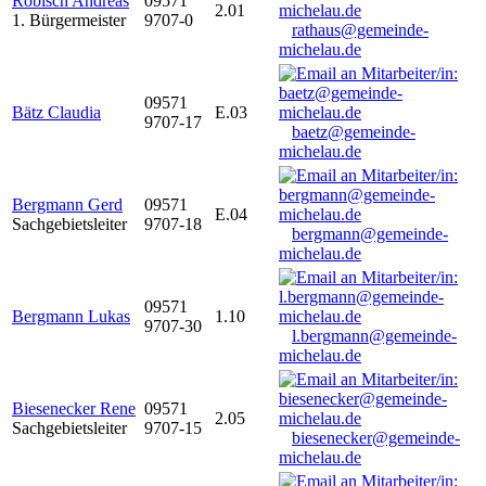
Robisch Andreas
09571
2.01
1. Bürgermeister
9707-0
rathaus@gemeinde-
michelau.de
09571
Bätz Claudia
E.03
9707-17
baetz@gemeinde-
michelau.de
Bergmann Gerd
09571
E.04
Sachgebietsleiter
9707-18
bergmann@gemeinde-
michelau.de
09571
Bergmann Lukas
1.10
9707-30
l.bergmann@gemeinde-
michelau.de
Biesenecker Rene
09571
2.05
Sachgebietsleiter
9707-15
biesenecker@gemeinde-
michelau.de