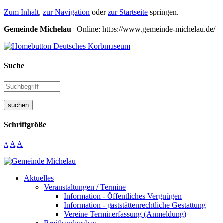
Zum Inhalt
,
zur Navigation
oder
zur Startseite
springen.
Gemeinde Michelau
| Online: https://www.gemeinde-michelau.de/
Suche
suchen
Schriftgröße
A
A
A
Aktuelles
Veranstaltungen / Termine
Information - Öffentliches Vergnügen
Information - gaststättenrechtliche Gestattung
Vereine Terminerfassung (Anmeldung)
Breitbandausbau