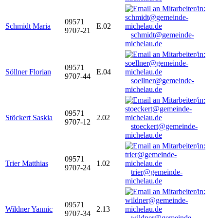
09571
Schmidt Maria
E.02
9707-21
schmidt@gemeinde-
michelau.de
09571
Söllner Florian
E.04
9707-44
soellner@gemeinde-
michelau.de
09571
Stöckert Saskia
2.02
9707-12
stoeckert@gemeinde-
michelau.de
09571
Trier Matthias
1.02
9707-24
trier@gemeinde-
michelau.de
09571
Wildner Yannic
2.13
9707-34
wildner@gemeinde-