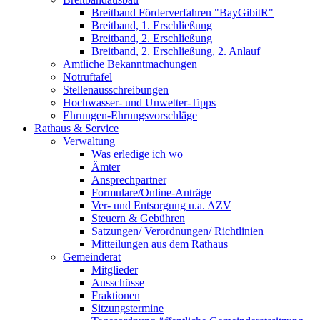
Breitband Förderverfahren "BayGibitR"
Breitband, 1. Erschließung
Breitband, 2. Erschließung
Breitband, 2. Erschließung, 2. Anlauf
Amtliche Bekanntmachungen
Notruftafel
Stellenausschreibungen
Hochwasser- und Unwetter-Tipps
Ehrungen-Ehrungsvorschläge
Rathaus & Service
Verwaltung
Was erledige ich wo
Ämter
Ansprechpartner
Formulare/Online-Anträge
Ver- und Entsorgung u.a. AZV
Steuern & Gebühren
Satzungen/ Verordnungen/ Richtlinien
Mitteilungen aus dem Rathaus
Gemeinderat
Mitglieder
Ausschüsse
Fraktionen
Sitzungstermine