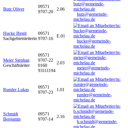
09571
Butz Oliver
2.06
9707-20
butz@gemeinde-
michelau.de
Hucke Birgit
09571
E.01
Sachgebietsleiterin
9707-16
hucke@gemeinde-
michelau.de
09571
Meier Stephan
9707-22
2.03
Geschäftsleiter
0160
meier@gemeinde-
93111194
michelau.de
09571
Rumler Lukas
1.01
9707-23
rumler@gemeinde-
michelau.de
Schmidt
09571
2.16
Benjamin
9707-14
b.schmidt@gemeinde-
michelau.de