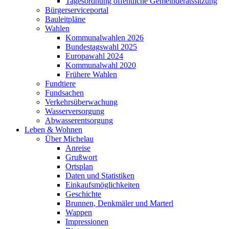
Tagesordnung öffentliche Gemeinderatssitzung
Bürgerserviceportal
Bauleitpläne
Wahlen
Kommunalwahlen 2026
Bundestagswahl 2025
Europawahl 2024
Kommunalwahl 2020
Frühere Wahlen
Fundtiere
Fundsachen
Verkehrsüberwachung
Wasserversorgung
Abwasserentsorgung
Leben & Wohnen
Über Michelau
Anreise
Grußwort
Ortsplan
Daten und Statistiken
Einkaufsmöglichkeiten
Geschichte
Brunnen, Denkmäler und Marterl
Wappen
Impressionen