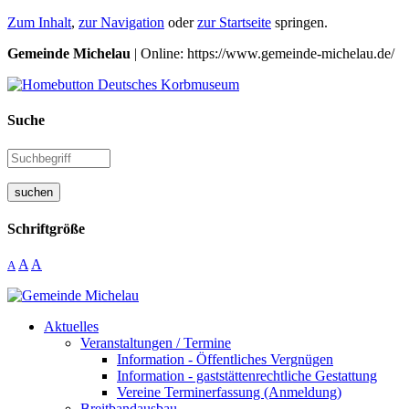
Zum Inhalt
,
zur Navigation
oder
zur Startseite
springen.
Gemeinde Michelau
| Online: https://www.gemeinde-michelau.de/
Suche
suchen
Schriftgröße
A
A
A
Aktuelles
Veranstaltungen / Termine
Information - Öffentliches Vergnügen
Information - gaststättenrechtliche Gestattung
Vereine Terminerfassung (Anmeldung)
Breitbandausbau