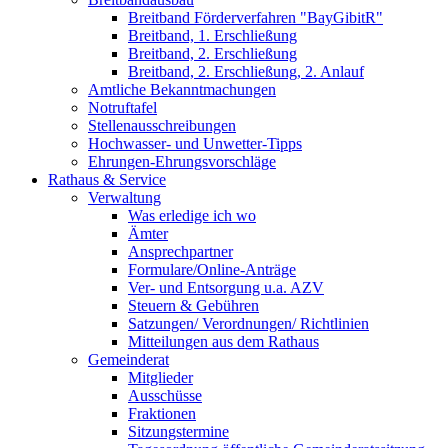
Breitband Förderverfahren "BayGibitR"
Breitband, 1. Erschließung
Breitband, 2. Erschließung
Breitband, 2. Erschließung, 2. Anlauf
Amtliche Bekanntmachungen
Notruftafel
Stellenausschreibungen
Hochwasser- und Unwetter-Tipps
Ehrungen-Ehrungsvorschläge
Rathaus & Service
Verwaltung
Was erledige ich wo
Ämter
Ansprechpartner
Formulare/Online-Anträge
Ver- und Entsorgung u.a. AZV
Steuern & Gebühren
Satzungen/ Verordnungen/ Richtlinien
Mitteilungen aus dem Rathaus
Gemeinderat
Mitglieder
Ausschüsse
Fraktionen
Sitzungstermine