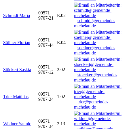
09571
Schmidt Maria
E.02
9707-21
schmidt@gemeinde-
michelau.de
09571
Söllner Florian
E.04
9707-44
soellner@gemeinde-
michelau.de
09571
Stöckert Saskia
2.02
9707-12
stoeckert@gemeinde-
michelau.de
09571
Trier Matthias
1.02
9707-24
trier@gemeinde-
michelau.de
09571
Wildner Yannic
2.13
9707-34
wildner@gemeinde-