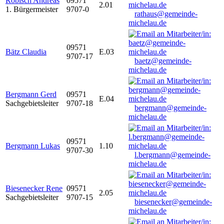
Robisch Andreas
09571
2.01
1. Bürgermeister
9707-0
rathaus@gemeinde-
michelau.de
09571
Bätz Claudia
E.03
9707-17
baetz@gemeinde-
michelau.de
Bergmann Gerd
09571
E.04
Sachgebietsleiter
9707-18
bergmann@gemeinde-
michelau.de
09571
Bergmann Lukas
1.10
9707-30
l.bergmann@gemeinde-
michelau.de
Biesenecker Rene
09571
2.05
Sachgebietsleiter
9707-15
biesenecker@gemeinde-
michelau.de