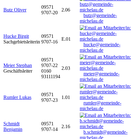
09571
Butz Oliver
2.06
9707-20
butz@gemeinde-
michelau.de
Hucke Birgit
09571
E.01
Sachgebietsleiterin
9707-16
hucke@gemeinde-
michelau.de
09571
Meier Stephan
9707-22
2.03
Geschäftsleiter
0160
meier@gemeinde-
93111194
michelau.de
09571
Rumler Lukas
1.01
9707-23
rumler@gemeinde-
michelau.de
Schmidt
09571
2.16
Benjamin
9707-14
b.schmidt@gemeinde-
michelau.de