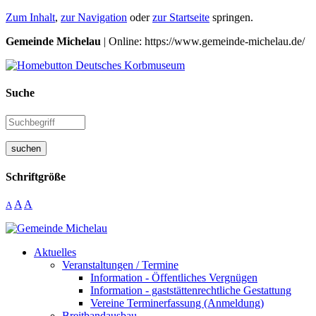
Zum Inhalt
,
zur Navigation
oder
zur Startseite
springen.
Gemeinde Michelau
| Online: https://www.gemeinde-michelau.de/
Suche
suchen
Schriftgröße
A
A
A
Aktuelles
Veranstaltungen / Termine
Information - Öffentliches Vergnügen
Information - gaststättenrechtliche Gestattung
Vereine Terminerfassung (Anmeldung)
Breitbandausbau