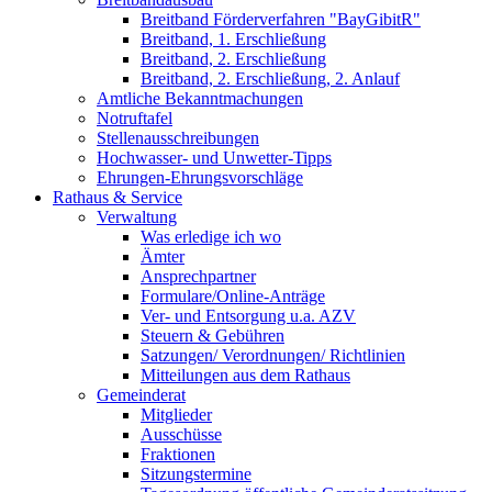
Breitband Förderverfahren "BayGibitR"
Breitband, 1. Erschließung
Breitband, 2. Erschließung
Breitband, 2. Erschließung, 2. Anlauf
Amtliche Bekanntmachungen
Notruftafel
Stellenausschreibungen
Hochwasser- und Unwetter-Tipps
Ehrungen-Ehrungsvorschläge
Rathaus & Service
Verwaltung
Was erledige ich wo
Ämter
Ansprechpartner
Formulare/Online-Anträge
Ver- und Entsorgung u.a. AZV
Steuern & Gebühren
Satzungen/ Verordnungen/ Richtlinien
Mitteilungen aus dem Rathaus
Gemeinderat
Mitglieder
Ausschüsse
Fraktionen
Sitzungstermine