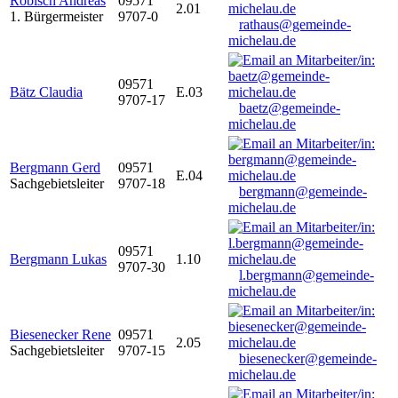
Robisch Andreas
09571
2.01
1. Bürgermeister
9707-0
rathaus@gemeinde-
michelau.de
09571
Bätz Claudia
E.03
9707-17
baetz@gemeinde-
michelau.de
Bergmann Gerd
09571
E.04
Sachgebietsleiter
9707-18
bergmann@gemeinde-
michelau.de
09571
Bergmann Lukas
1.10
9707-30
l.bergmann@gemeinde-
michelau.de
Biesenecker Rene
09571
2.05
Sachgebietsleiter
9707-15
biesenecker@gemeinde-
michelau.de