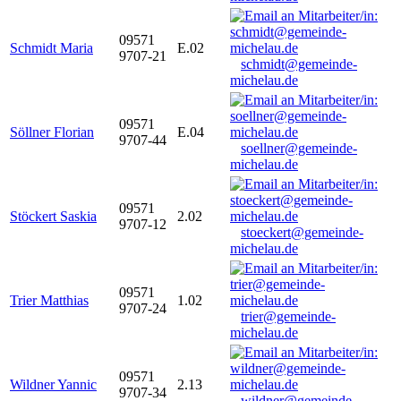
09571
Schmidt Maria
E.02
9707-21
schmidt@gemeinde-
michelau.de
09571
Söllner Florian
E.04
9707-44
soellner@gemeinde-
michelau.de
09571
Stöckert Saskia
2.02
9707-12
stoeckert@gemeinde-
michelau.de
09571
Trier Matthias
1.02
9707-24
trier@gemeinde-
michelau.de
09571
Wildner Yannic
2.13
9707-34
wildner@gemeinde-