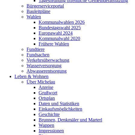
Tagesordnung öffentliche Gemeinderatssitzung
Bürgerserviceportal
Bauleitpläne
Wahlen
Kommunalwahlen 2026
Bundestagswahl 2025
Europawahl 2024
Kommunalwahl 2020
Frühere Wahlen
Fundtiere
Fundsachen
Verkehrsüberwachung
Wasserversorgung
Abwasserentsorgung
Leben & Wohnen
Über Michelau
Anreise
Grußwort
Ortsplan
Daten und Statistiken
Einkaufsmöglichkeiten
Geschichte
Brunnen, Denkmäler und Marterl
Wappen
Impressionen