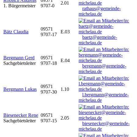
Robisch Andreas
09571
2.01
1. Bürgermeister
9707-0
rathaus@gemeinde-
michelau.de
09571
Bätz Claudia
E.03
9707-17
baetz@gemeinde-
michelau.de
Bergmann Gerd
09571
E.04
Sachgebietsleiter
9707-18
bergmann@gemeinde-
michelau.de
09571
Bergmann Lukas
1.10
9707-30
l.bergmann@gemeinde-
michelau.de
Biesenecker Rene
09571
2.05
Sachgebietsleiter
9707-15
biesenecker@gemeinde-
michelau.de