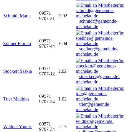
09571
Schmidt Maria
E.02
9707-21
schmidt@gemeinde-
michelau.de
09571
Söllner Florian
E.04
9707-44
soellner@gemeinde-
michelau.de
09571
Stöckert Saskia
2.02
9707-12
stoeckert@gemeinde-
michelau.de
09571
Trier Matthias
1.02
9707-24
trier@gemeinde-
michelau.de
09571
Wildner Yannic
2.13
9707-34
wildner@gemeinde-