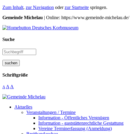
Zum Inhalt
,
zur Navigation
oder
zur Startseite
springen.
Gemeinde Michelau
| Online: https://www.gemeinde-michelau.de/
Suche
suchen
Schriftgröße
A
A
A
Aktuelles
Veranstaltungen / Termine
Information - Öffentliches Vergnügen
Information - gaststättenrechtliche Gestattung
Vereine Terminerfassung (Anmeldung)
Breitbandausbau