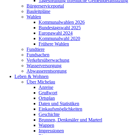
Tagesordnung öffentliche Gemeinderatssitzung
Bürgerserviceportal
Bauleitpläne
Wahlen
Kommunalwahlen 2026
Bundestagswahl 2025
Europawahl 2024
Kommunalwahl 2020
Frühere Wahlen
Fundtiere
Fundsachen
Verkehrsüberwachung
Wasserversorgung
Abwasserentsorgung
Leben & Wohnen
Über Michelau
Anreise
Grußwort
Ortsplan
Daten und Statistiken
Einkaufsmöglichkeiten
Geschichte
Brunnen, Denkmäler und Marterl
Wappen
Impressionen