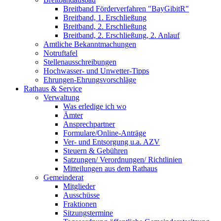
Breitband Förderverfahren "BayGibitR"
Breitband, 1. Erschließung
Breitband, 2. Erschließung
Breitband, 2. Erschließung, 2. Anlauf
Amtliche Bekanntmachungen
Notruftafel
Stellenausschreibungen
Hochwasser- und Unwetter-Tipps
Ehrungen-Ehrungsvorschläge
Rathaus & Service
Verwaltung
Was erledige ich wo
Ämter
Ansprechpartner
Formulare/Online-Anträge
Ver- und Entsorgung u.a. AZV
Steuern & Gebühren
Satzungen/ Verordnungen/ Richtlinien
Mitteilungen aus dem Rathaus
Gemeinderat
Mitglieder
Ausschüsse
Fraktionen
Sitzungstermine