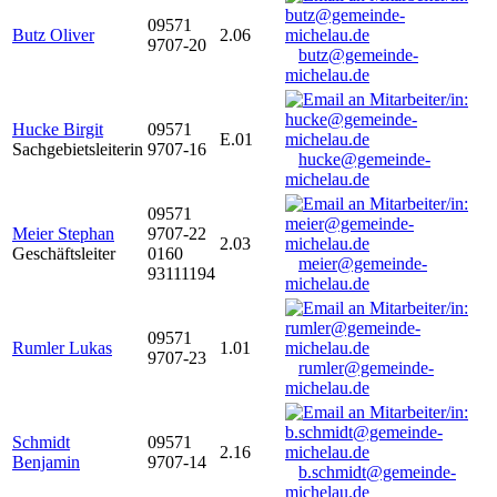
09571
Butz Oliver
2.06
9707-20
butz@gemeinde-
michelau.de
Hucke Birgit
09571
E.01
Sachgebietsleiterin
9707-16
hucke@gemeinde-
michelau.de
09571
Meier Stephan
9707-22
2.03
Geschäftsleiter
0160
meier@gemeinde-
93111194
michelau.de
09571
Rumler Lukas
1.01
9707-23
rumler@gemeinde-
michelau.de
Schmidt
09571
2.16
Benjamin
9707-14
b.schmidt@gemeinde-
michelau.de