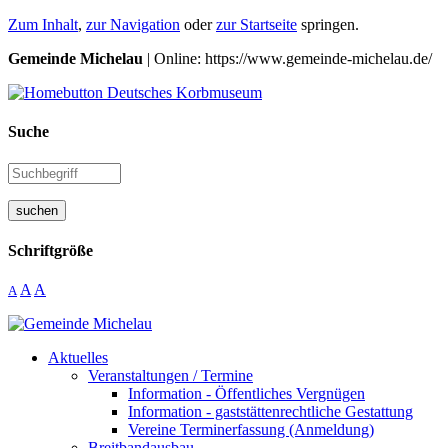
Zum Inhalt
,
zur Navigation
oder
zur Startseite
springen.
Gemeinde Michelau
| Online: https://www.gemeinde-michelau.de/
Suche
suchen
Schriftgröße
A
A
A
Aktuelles
Veranstaltungen / Termine
Information - Öffentliches Vergnügen
Information - gaststättenrechtliche Gestattung
Vereine Terminerfassung (Anmeldung)
Breitbandausbau