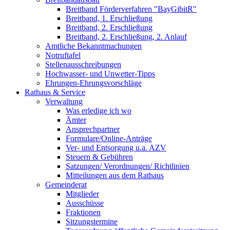
Breitband Förderverfahren "BayGibitR"
Breitband, 1. Erschließung
Breitband, 2. Erschließung
Breitband, 2. Erschließung, 2. Anlauf
Amtliche Bekanntmachungen
Notruftafel
Stellenausschreibungen
Hochwasser- und Unwetter-Tipps
Ehrungen-Ehrungsvorschläge
Rathaus & Service
Verwaltung
Was erledige ich wo
Ämter
Ansprechpartner
Formulare/Online-Anträge
Ver- und Entsorgung u.a. AZV
Steuern & Gebühren
Satzungen/ Verordnungen/ Richtlinien
Mitteilungen aus dem Rathaus
Gemeinderat
Mitglieder
Ausschüsse
Fraktionen
Sitzungstermine