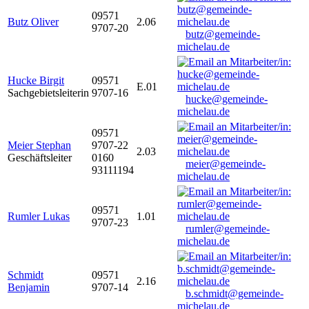
09571
Butz Oliver
2.06
9707-20
butz@gemeinde-
michelau.de
Hucke Birgit
09571
E.01
Sachgebietsleiterin
9707-16
hucke@gemeinde-
michelau.de
09571
Meier Stephan
9707-22
2.03
Geschäftsleiter
0160
meier@gemeinde-
93111194
michelau.de
09571
Rumler Lukas
1.01
9707-23
rumler@gemeinde-
michelau.de
Schmidt
09571
2.16
Benjamin
9707-14
b.schmidt@gemeinde-
michelau.de