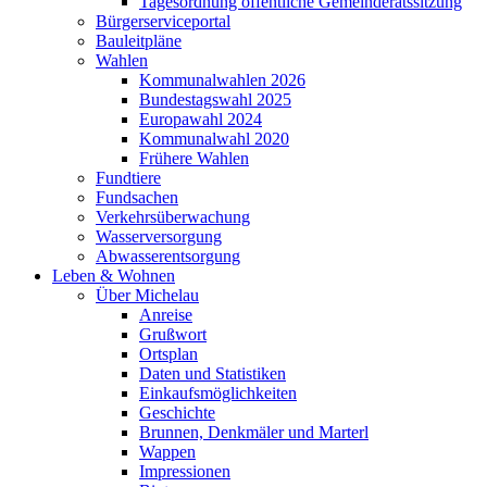
Tagesordnung öffentliche Gemeinderatssitzung
Bürgerserviceportal
Bauleitpläne
Wahlen
Kommunalwahlen 2026
Bundestagswahl 2025
Europawahl 2024
Kommunalwahl 2020
Frühere Wahlen
Fundtiere
Fundsachen
Verkehrsüberwachung
Wasserversorgung
Abwasserentsorgung
Leben & Wohnen
Über Michelau
Anreise
Grußwort
Ortsplan
Daten und Statistiken
Einkaufsmöglichkeiten
Geschichte
Brunnen, Denkmäler und Marterl
Wappen
Impressionen