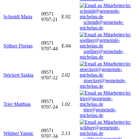
09571
Schmidt Maria
E.02
9707-21
schmidt@gemeinde-
michelau.de
09571
Söllner Florian
E.04
9707-44
soellner@gemeinde-
michelau.de
09571
Stöckert Saskia
2.02
9707-12
stoeckert@gemeinde-
michelau.de
09571
Trier Matthias
1.02
9707-24
trier@gemeinde-
michelau.de
09571
Wildner Yannic
2.13
9707-34
wildner@gemeinde-