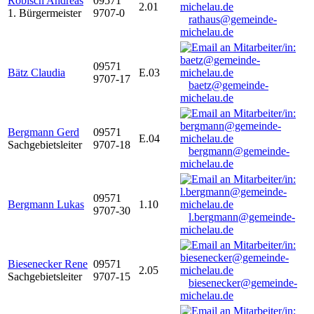
Robisch Andreas
09571
2.01
1. Bürgermeister
9707-0
rathaus@gemeinde-
michelau.de
09571
Bätz Claudia
E.03
9707-17
baetz@gemeinde-
michelau.de
Bergmann Gerd
09571
E.04
Sachgebietsleiter
9707-18
bergmann@gemeinde-
michelau.de
09571
Bergmann Lukas
1.10
9707-30
l.bergmann@gemeinde-
michelau.de
Biesenecker Rene
09571
2.05
Sachgebietsleiter
9707-15
biesenecker@gemeinde-
michelau.de