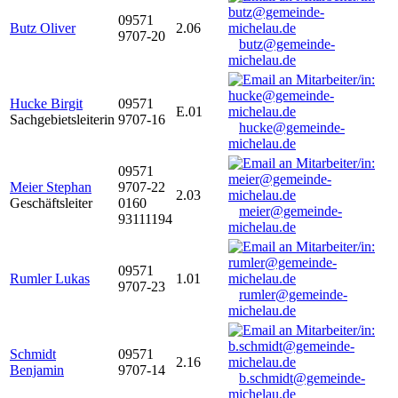
09571
Butz Oliver
2.06
9707-20
butz@gemeinde-
michelau.de
Hucke Birgit
09571
E.01
Sachgebietsleiterin
9707-16
hucke@gemeinde-
michelau.de
09571
Meier Stephan
9707-22
2.03
Geschäftsleiter
0160
meier@gemeinde-
93111194
michelau.de
09571
Rumler Lukas
1.01
9707-23
rumler@gemeinde-
michelau.de
Schmidt
09571
2.16
Benjamin
9707-14
b.schmidt@gemeinde-
michelau.de