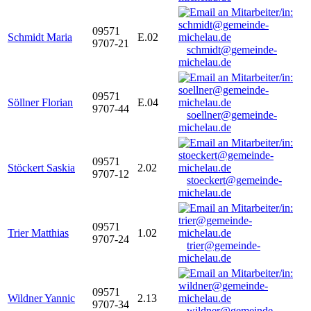
09571
Schmidt Maria
E.02
9707-21
schmidt@gemeinde-
michelau.de
09571
Söllner Florian
E.04
9707-44
soellner@gemeinde-
michelau.de
09571
Stöckert Saskia
2.02
9707-12
stoeckert@gemeinde-
michelau.de
09571
Trier Matthias
1.02
9707-24
trier@gemeinde-
michelau.de
09571
Wildner Yannic
2.13
9707-34
wildner@gemeinde-