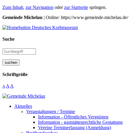
Zum Inhalt
,
zur Navigation
oder
zur Startseite
springen.
Gemeinde Michelau
| Online: https://www.gemeinde-michelau.de/
Suche
suchen
Schriftgröße
A
A
A
Aktuelles
Veranstaltungen / Termine
Information - Öffentliches Vergnügen
Information - gaststättenrechtliche Gestattung
Vereine Terminerfassung (Anmeldung)
Breitbandausbau