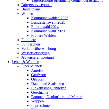
Tagesordnung öffentliche Gemeinderatssitzung
Bürgerserviceportal
Bauleitpläne
Wahlen
Kommunalwahlen 2026
Bundestagswahl 2025
Europawahl 2024
Kommunalwahl 2020
Frühere Wahlen
Fundtiere
Fundsachen
Verkehrsüberwachung
Wasserversorgung
Abwasserentsorgung
Leben & Wohnen
Über Michelau
Anreise
Grußwort
Ortsplan
Daten und Statistiken
Einkaufsmöglichkeiten
Geschichte
Brunnen, Denkmäler und Marterl
Wappen
Impressionen