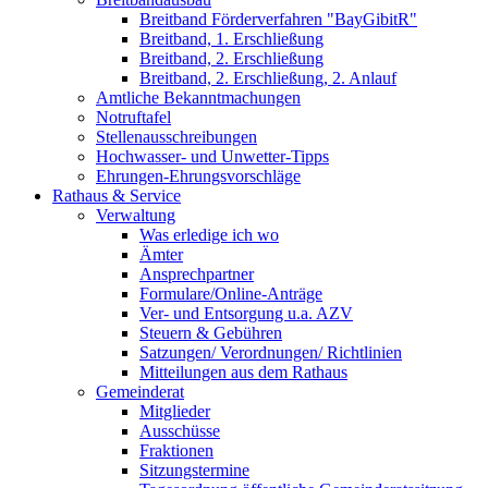
Breitband Förderverfahren "BayGibitR"
Breitband, 1. Erschließung
Breitband, 2. Erschließung
Breitband, 2. Erschließung, 2. Anlauf
Amtliche Bekanntmachungen
Notruftafel
Stellenausschreibungen
Hochwasser- und Unwetter-Tipps
Ehrungen-Ehrungsvorschläge
Rathaus & Service
Verwaltung
Was erledige ich wo
Ämter
Ansprechpartner
Formulare/Online-Anträge
Ver- und Entsorgung u.a. AZV
Steuern & Gebühren
Satzungen/ Verordnungen/ Richtlinien
Mitteilungen aus dem Rathaus
Gemeinderat
Mitglieder
Ausschüsse
Fraktionen
Sitzungstermine