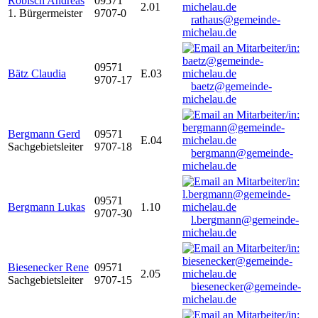
Robisch Andreas
09571
2.01
1. Bürgermeister
9707-0
rathaus@gemeinde-
michelau.de
09571
Bätz Claudia
E.03
9707-17
baetz@gemeinde-
michelau.de
Bergmann Gerd
09571
E.04
Sachgebietsleiter
9707-18
bergmann@gemeinde-
michelau.de
09571
Bergmann Lukas
1.10
9707-30
l.bergmann@gemeinde-
michelau.de
Biesenecker Rene
09571
2.05
Sachgebietsleiter
9707-15
biesenecker@gemeinde-
michelau.de