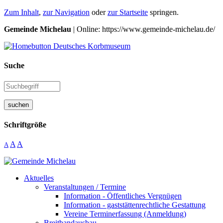
Zum Inhalt
,
zur Navigation
oder
zur Startseite
springen.
Gemeinde Michelau
| Online: https://www.gemeinde-michelau.de/
Suche
suchen
Schriftgröße
A
A
A
Aktuelles
Veranstaltungen / Termine
Information - Öffentliches Vergnügen
Information - gaststättenrechtliche Gestattung
Vereine Terminerfassung (Anmeldung)
Breitbandausbau