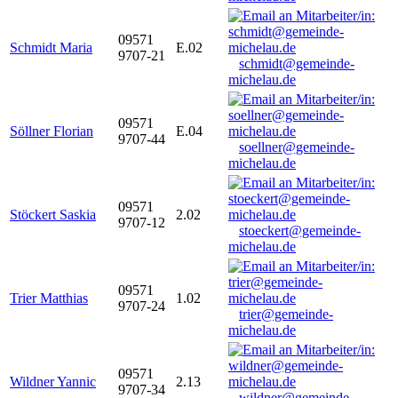
09571
Schmidt Maria
E.02
9707-21
schmidt@gemeinde-
michelau.de
09571
Söllner Florian
E.04
9707-44
soellner@gemeinde-
michelau.de
09571
Stöckert Saskia
2.02
9707-12
stoeckert@gemeinde-
michelau.de
09571
Trier Matthias
1.02
9707-24
trier@gemeinde-
michelau.de
09571
Wildner Yannic
2.13
9707-34
wildner@gemeinde-