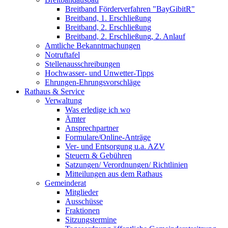
Breitband Förderverfahren "BayGibitR"
Breitband, 1. Erschließung
Breitband, 2. Erschließung
Breitband, 2. Erschließung, 2. Anlauf
Amtliche Bekanntmachungen
Notruftafel
Stellenausschreibungen
Hochwasser- und Unwetter-Tipps
Ehrungen-Ehrungsvorschläge
Rathaus & Service
Verwaltung
Was erledige ich wo
Ämter
Ansprechpartner
Formulare/Online-Anträge
Ver- und Entsorgung u.a. AZV
Steuern & Gebühren
Satzungen/ Verordnungen/ Richtlinien
Mitteilungen aus dem Rathaus
Gemeinderat
Mitglieder
Ausschüsse
Fraktionen
Sitzungstermine