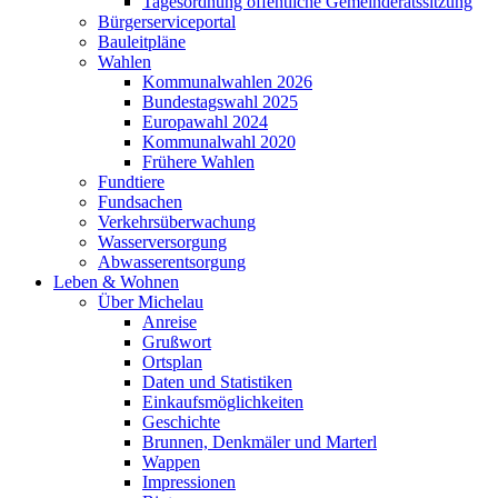
Tagesordnung öffentliche Gemeinderatssitzung
Bürgerserviceportal
Bauleitpläne
Wahlen
Kommunalwahlen 2026
Bundestagswahl 2025
Europawahl 2024
Kommunalwahl 2020
Frühere Wahlen
Fundtiere
Fundsachen
Verkehrsüberwachung
Wasserversorgung
Abwasserentsorgung
Leben & Wohnen
Über Michelau
Anreise
Grußwort
Ortsplan
Daten und Statistiken
Einkaufsmöglichkeiten
Geschichte
Brunnen, Denkmäler und Marterl
Wappen
Impressionen