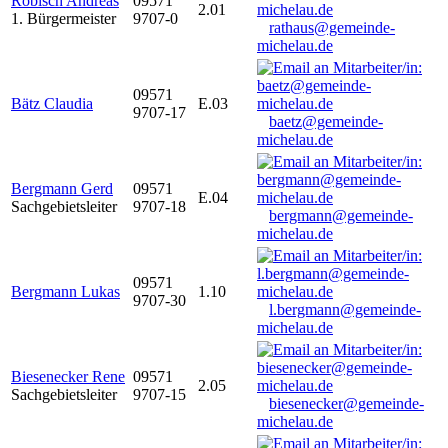
Robisch Andreas
09571
2.01
1. Bürgermeister
9707-0
rathaus@gemeinde-
michelau.de
09571
Bätz Claudia
E.03
9707-17
baetz@gemeinde-
michelau.de
Bergmann Gerd
09571
E.04
Sachgebietsleiter
9707-18
bergmann@gemeinde-
michelau.de
09571
Bergmann Lukas
1.10
9707-30
l.bergmann@gemeinde-
michelau.de
Biesenecker Rene
09571
2.05
Sachgebietsleiter
9707-15
biesenecker@gemeinde-
michelau.de