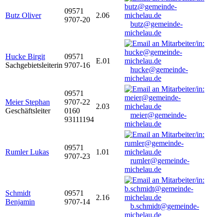
09571
Butz Oliver
2.06
9707-20
butz@gemeinde-
michelau.de
Hucke Birgit
09571
E.01
Sachgebietsleiterin
9707-16
hucke@gemeinde-
michelau.de
09571
Meier Stephan
9707-22
2.03
Geschäftsleiter
0160
meier@gemeinde-
93111194
michelau.de
09571
Rumler Lukas
1.01
9707-23
rumler@gemeinde-
michelau.de
Schmidt
09571
2.16
Benjamin
9707-14
b.schmidt@gemeinde-
michelau.de