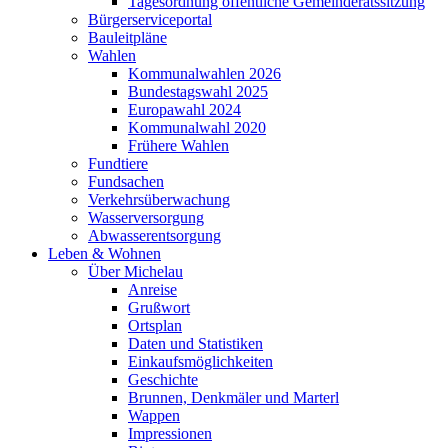
Tagesordnung öffentliche Gemeinderatssitzung
Bürgerserviceportal
Bauleitpläne
Wahlen
Kommunalwahlen 2026
Bundestagswahl 2025
Europawahl 2024
Kommunalwahl 2020
Frühere Wahlen
Fundtiere
Fundsachen
Verkehrsüberwachung
Wasserversorgung
Abwasserentsorgung
Leben & Wohnen
Über Michelau
Anreise
Grußwort
Ortsplan
Daten und Statistiken
Einkaufsmöglichkeiten
Geschichte
Brunnen, Denkmäler und Marterl
Wappen
Impressionen