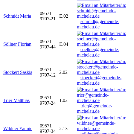
09571
Schmidt Maria
E.02
9707-21
schmidt@gemeinde-
michelau.de
09571
Söllner Florian
E.04
9707-44
soellner@gemeinde-
michelau.de
09571
Stöckert Saskia
2.02
9707-12
stoeckert@gemeinde-
michelau.de
09571
Trier Matthias
1.02
9707-24
trier@gemeinde-
michelau.de
09571
Wildner Yannic
2.13
9707-34
wildner@gemeinde-