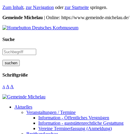
Zum Inhalt
,
zur Navigation
oder
zur Startseite
springen.
Gemeinde Michelau
| Online: https://www.gemeinde-michelau.de/
Suche
suchen
Schriftgröße
A
A
A
Aktuelles
Veranstaltungen / Termine
Information - Öffentliches Vergnügen
Information - gaststättenrechtliche Gestattung
Vereine Terminerfassung (Anmeldung)
Breitbandausbau