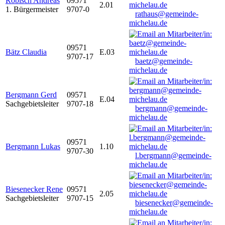
Robisch Andreas
09571
2.01
1. Bürgermeister
9707-0
rathaus@gemeinde-
michelau.de
09571
Bätz Claudia
E.03
9707-17
baetz@gemeinde-
michelau.de
Bergmann Gerd
09571
E.04
Sachgebietsleiter
9707-18
bergmann@gemeinde-
michelau.de
09571
Bergmann Lukas
1.10
9707-30
l.bergmann@gemeinde-
michelau.de
Biesenecker Rene
09571
2.05
Sachgebietsleiter
9707-15
biesenecker@gemeinde-
michelau.de