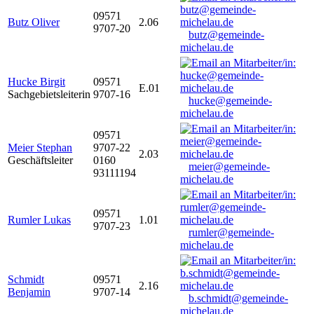
09571
Butz Oliver
2.06
9707-20
butz@gemeinde-
michelau.de
Hucke Birgit
09571
E.01
Sachgebietsleiterin
9707-16
hucke@gemeinde-
michelau.de
09571
Meier Stephan
9707-22
2.03
Geschäftsleiter
0160
meier@gemeinde-
93111194
michelau.de
09571
Rumler Lukas
1.01
9707-23
rumler@gemeinde-
michelau.de
Schmidt
09571
2.16
Benjamin
9707-14
b.schmidt@gemeinde-
michelau.de