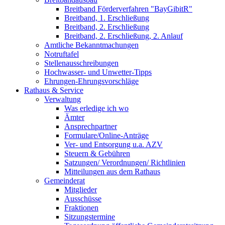
Breitband Förderverfahren "BayGibitR"
Breitband, 1. Erschließung
Breitband, 2. Erschließung
Breitband, 2. Erschließung, 2. Anlauf
Amtliche Bekanntmachungen
Notruftafel
Stellenausschreibungen
Hochwasser- und Unwetter-Tipps
Ehrungen-Ehrungsvorschläge
Rathaus & Service
Verwaltung
Was erledige ich wo
Ämter
Ansprechpartner
Formulare/Online-Anträge
Ver- und Entsorgung u.a. AZV
Steuern & Gebühren
Satzungen/ Verordnungen/ Richtlinien
Mitteilungen aus dem Rathaus
Gemeinderat
Mitglieder
Ausschüsse
Fraktionen
Sitzungstermine