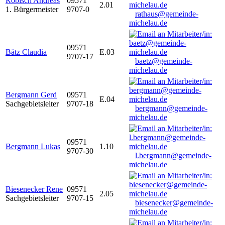
Robisch Andreas
09571
2.01
1. Bürgermeister
9707-0
rathaus@gemeinde-
michelau.de
09571
Bätz Claudia
E.03
9707-17
baetz@gemeinde-
michelau.de
Bergmann Gerd
09571
E.04
Sachgebietsleiter
9707-18
bergmann@gemeinde-
michelau.de
09571
Bergmann Lukas
1.10
9707-30
l.bergmann@gemeinde-
michelau.de
Biesenecker Rene
09571
2.05
Sachgebietsleiter
9707-15
biesenecker@gemeinde-
michelau.de