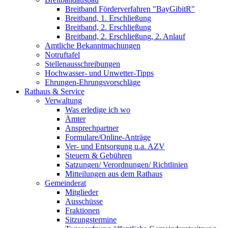
Breitband Förderverfahren "BayGibitR"
Breitband, 1. Erschließung
Breitband, 2. Erschließung
Breitband, 2. Erschließung, 2. Anlauf
Amtliche Bekanntmachungen
Notruftafel
Stellenausschreibungen
Hochwasser- und Unwetter-Tipps
Ehrungen-Ehrungsvorschläge
Rathaus & Service
Verwaltung
Was erledige ich wo
Ämter
Ansprechpartner
Formulare/Online-Anträge
Ver- und Entsorgung u.a. AZV
Steuern & Gebühren
Satzungen/ Verordnungen/ Richtlinien
Mitteilungen aus dem Rathaus
Gemeinderat
Mitglieder
Ausschüsse
Fraktionen
Sitzungstermine