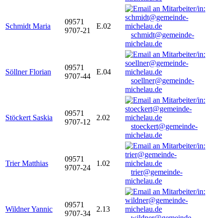
09571
Schmidt Maria
E.02
9707-21
schmidt@gemeinde-
michelau.de
09571
Söllner Florian
E.04
9707-44
soellner@gemeinde-
michelau.de
09571
Stöckert Saskia
2.02
9707-12
stoeckert@gemeinde-
michelau.de
09571
Trier Matthias
1.02
9707-24
trier@gemeinde-
michelau.de
09571
Wildner Yannic
2.13
9707-34
wildner@gemeinde-