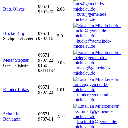
09571
Butz Oliver
2.06
9707-20
butz@gemeinde-
michelau.de
Hucke Birgit
09571
E.01
Sachgebietsleiterin
9707-16
hucke@gemeinde-
michelau.de
09571
Meier Stephan
9707-22
2.03
Geschäftsleiter
0160
meier@gemeinde-
93111194
michelau.de
09571
Rumler Lukas
1.01
9707-23
rumler@gemeinde-
michelau.de
Schmidt
09571
2.16
Benjamin
9707-14
b.schmidt@gemeinde-
michelau.de