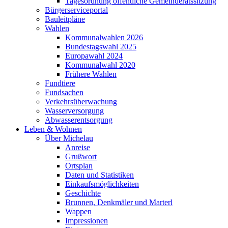
Tagesordnung öffentliche Gemeinderatssitzung
Bürgerserviceportal
Bauleitpläne
Wahlen
Kommunalwahlen 2026
Bundestagswahl 2025
Europawahl 2024
Kommunalwahl 2020
Frühere Wahlen
Fundtiere
Fundsachen
Verkehrsüberwachung
Wasserversorgung
Abwasserentsorgung
Leben & Wohnen
Über Michelau
Anreise
Grußwort
Ortsplan
Daten und Statistiken
Einkaufsmöglichkeiten
Geschichte
Brunnen, Denkmäler und Marterl
Wappen
Impressionen