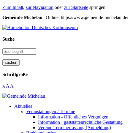
Zum Inhalt
,
zur Navigation
oder
zur Startseite
springen.
Gemeinde Michelau
| Online: https://www.gemeinde-michelau.de/
Suche
suchen
Schriftgröße
A
A
A
Aktuelles
Veranstaltungen / Termine
Information - Öffentliches Vergnügen
Information - gaststättenrechtliche Gestattung
Vereine Terminerfassung (Anmeldung)
Breitbandausbau