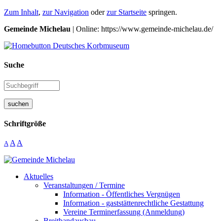
Zum Inhalt
,
zur Navigation
oder
zur Startseite
springen.
Gemeinde Michelau
| Online: https://www.gemeinde-michelau.de/
Suche
suchen
Schriftgröße
A
A
A
Aktuelles
Veranstaltungen / Termine
Information - Öffentliches Vergnügen
Information - gaststättenrechtliche Gestattung
Vereine Terminerfassung (Anmeldung)
Breitbandausbau