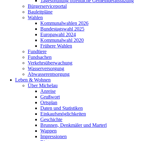
Tagesordnung öffentliche Gemeinderatssitzung
Bürgerserviceportal
Bauleitpläne
Wahlen
Kommunalwahlen 2026
Bundestagswahl 2025
Europawahl 2024
Kommunalwahl 2020
Frühere Wahlen
Fundtiere
Fundsachen
Verkehrsüberwachung
Wasserversorgung
Abwasserentsorgung
Leben & Wohnen
Über Michelau
Anreise
Grußwort
Ortsplan
Daten und Statistiken
Einkaufsmöglichkeiten
Geschichte
Brunnen, Denkmäler und Marterl
Wappen
Impressionen