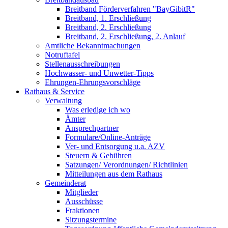
Breitband Förderverfahren "BayGibitR"
Breitband, 1. Erschließung
Breitband, 2. Erschließung
Breitband, 2. Erschließung, 2. Anlauf
Amtliche Bekanntmachungen
Notruftafel
Stellenausschreibungen
Hochwasser- und Unwetter-Tipps
Ehrungen-Ehrungsvorschläge
Rathaus & Service
Verwaltung
Was erledige ich wo
Ämter
Ansprechpartner
Formulare/Online-Anträge
Ver- und Entsorgung u.a. AZV
Steuern & Gebühren
Satzungen/ Verordnungen/ Richtlinien
Mitteilungen aus dem Rathaus
Gemeinderat
Mitglieder
Ausschüsse
Fraktionen
Sitzungstermine