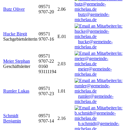
09571
Butz Oliver
2.06
9707-20
butz@gemeinde-
michelau.de
Hucke Birgit
09571
E.01
Sachgebietsleiterin
9707-16
hucke@gemeinde-
michelau.de
09571
Meier Stephan
9707-22
2.03
Geschäftsleiter
0160
meier@gemeinde-
93111194
michelau.de
09571
Rumler Lukas
1.01
9707-23
rumler@gemeinde-
michelau.de
Schmidt
09571
2.16
Benjamin
9707-14
b.schmidt@gemeinde-
michelau.de