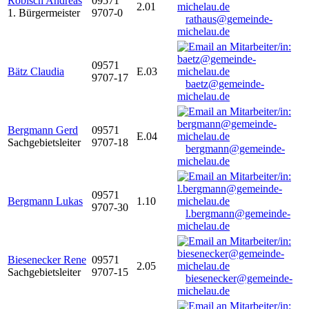
Robisch Andreas
09571
2.01
1. Bürgermeister
9707-0
rathaus@gemeinde-
michelau.de
09571
Bätz Claudia
E.03
9707-17
baetz@gemeinde-
michelau.de
Bergmann Gerd
09571
E.04
Sachgebietsleiter
9707-18
bergmann@gemeinde-
michelau.de
09571
Bergmann Lukas
1.10
9707-30
l.bergmann@gemeinde-
michelau.de
Biesenecker Rene
09571
2.05
Sachgebietsleiter
9707-15
biesenecker@gemeinde-
michelau.de