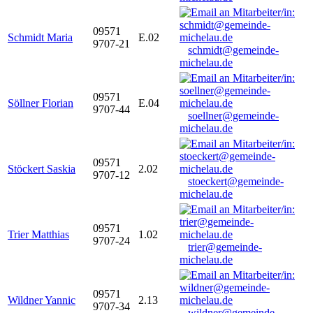
09571
Schmidt Maria
E.02
9707-21
schmidt@gemeinde-
michelau.de
09571
Söllner Florian
E.04
9707-44
soellner@gemeinde-
michelau.de
09571
Stöckert Saskia
2.02
9707-12
stoeckert@gemeinde-
michelau.de
09571
Trier Matthias
1.02
9707-24
trier@gemeinde-
michelau.de
09571
Wildner Yannic
2.13
9707-34
wildner@gemeinde-