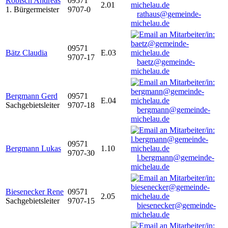
Robisch Andreas
09571
2.01
1. Bürgermeister
9707-0
rathaus@gemeinde-
michelau.de
09571
Bätz Claudia
E.03
9707-17
baetz@gemeinde-
michelau.de
Bergmann Gerd
09571
E.04
Sachgebietsleiter
9707-18
bergmann@gemeinde-
michelau.de
09571
Bergmann Lukas
1.10
9707-30
l.bergmann@gemeinde-
michelau.de
Biesenecker Rene
09571
2.05
Sachgebietsleiter
9707-15
biesenecker@gemeinde-
michelau.de