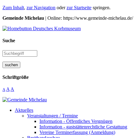
Zum Inhalt
,
zur Navigation
oder
zur Startseite
springen.
Gemeinde Michelau
| Online: https://www.gemeinde-michelau.de/
Suche
suchen
Schriftgröße
A
A
A
Aktuelles
Veranstaltungen / Termine
Information - Öffentliches Vergnügen
Information - gaststättenrechtliche Gestattung
Vereine Terminerfassung (Anmeldung)
Breitbandausbau