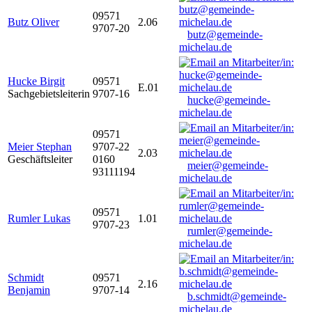
09571
Butz Oliver
2.06
9707-20
butz@gemeinde-
michelau.de
Hucke Birgit
09571
E.01
Sachgebietsleiterin
9707-16
hucke@gemeinde-
michelau.de
09571
Meier Stephan
9707-22
2.03
Geschäftsleiter
0160
meier@gemeinde-
93111194
michelau.de
09571
Rumler Lukas
1.01
9707-23
rumler@gemeinde-
michelau.de
Schmidt
09571
2.16
Benjamin
9707-14
b.schmidt@gemeinde-
michelau.de