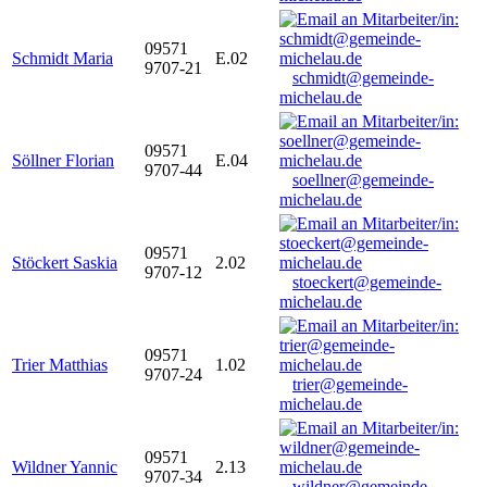
09571
Schmidt Maria
E.02
9707-21
schmidt@gemeinde-
michelau.de
09571
Söllner Florian
E.04
9707-44
soellner@gemeinde-
michelau.de
09571
Stöckert Saskia
2.02
9707-12
stoeckert@gemeinde-
michelau.de
09571
Trier Matthias
1.02
9707-24
trier@gemeinde-
michelau.de
09571
Wildner Yannic
2.13
9707-34
wildner@gemeinde-