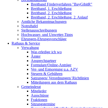
Breitband Förderverfahren "BayGibitR"
Breitband, 1. Erschließung
Breitband, 2. Erschließung
Breitband, 2. Erschließung, 2. Anlauf
Amtliche Bekanntmachungen
Notruftafel
Stellenausschreibungen
Hochwasser- und Unwetter-Tipps
Ehrungen-Ehrungsvorschläge
Rathaus & Service
Verwaltung
Was erledige ich wo
Ämter
Ansprechpartner
Formulare/Online-Anträge
Ver- und Entsorgung u.a. AZV
Steuern & Gebühren
Satzungen/ Verordnungen/ Richtlinien
Mitteilungen aus dem Rathaus
Gemeinderat
Mitglieder
Ausschüsse
Fraktionen
Sitzungstermine