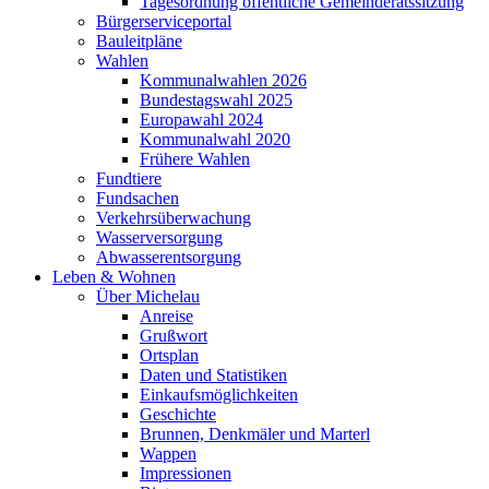
Tagesordnung öffentliche Gemeinderatssitzung
Bürgerserviceportal
Bauleitpläne
Wahlen
Kommunalwahlen 2026
Bundestagswahl 2025
Europawahl 2024
Kommunalwahl 2020
Frühere Wahlen
Fundtiere
Fundsachen
Verkehrsüberwachung
Wasserversorgung
Abwasserentsorgung
Leben & Wohnen
Über Michelau
Anreise
Grußwort
Ortsplan
Daten und Statistiken
Einkaufsmöglichkeiten
Geschichte
Brunnen, Denkmäler und Marterl
Wappen
Impressionen