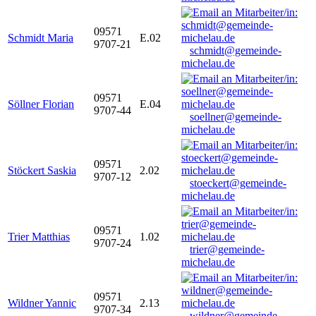
09571
Schmidt Maria
E.02
9707-21
schmidt@gemeinde-
michelau.de
09571
Söllner Florian
E.04
9707-44
soellner@gemeinde-
michelau.de
09571
Stöckert Saskia
2.02
9707-12
stoeckert@gemeinde-
michelau.de
09571
Trier Matthias
1.02
9707-24
trier@gemeinde-
michelau.de
09571
Wildner Yannic
2.13
9707-34
wildner@gemeinde-