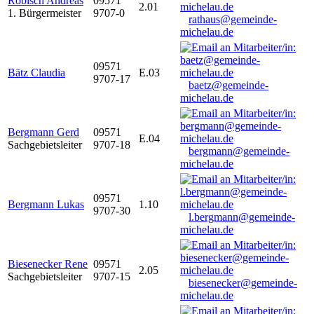
Robisch Andreas
09571
2.01
1. Bürgermeister
9707-0
rathaus@gemeinde-
michelau.de
09571
Bätz Claudia
E.03
9707-17
baetz@gemeinde-
michelau.de
Bergmann Gerd
09571
E.04
Sachgebietsleiter
9707-18
bergmann@gemeinde-
michelau.de
09571
Bergmann Lukas
1.10
9707-30
l.bergmann@gemeinde-
michelau.de
Biesenecker Rene
09571
2.05
Sachgebietsleiter
9707-15
biesenecker@gemeinde-
michelau.de