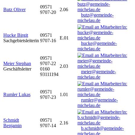
09571
Butz Oliver
2.06
9707-20
butz@gemeinde-
michelau.de
Hucke Birgit
09571
E.01
Sachgebietsleiterin
9707-16
hucke@gemeinde-
michelau.de
09571
Meier Stephan
9707-22
2.03
Geschäftsleiter
0160
meier@gemeinde-
93111194
michelau.de
09571
Rumler Lukas
1.01
9707-23
rumler@gemeinde-
michelau.de
Schmidt
09571
2.16
Benjamin
9707-14
b.schmidt@gemeinde-
michelau.de