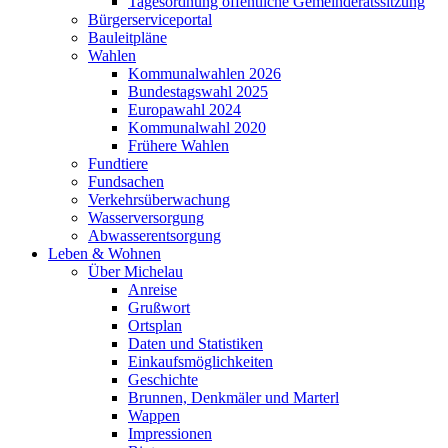
Tagesordnung öffentliche Gemeinderatssitzung
Bürgerserviceportal
Bauleitpläne
Wahlen
Kommunalwahlen 2026
Bundestagswahl 2025
Europawahl 2024
Kommunalwahl 2020
Frühere Wahlen
Fundtiere
Fundsachen
Verkehrsüberwachung
Wasserversorgung
Abwasserentsorgung
Leben & Wohnen
Über Michelau
Anreise
Grußwort
Ortsplan
Daten und Statistiken
Einkaufsmöglichkeiten
Geschichte
Brunnen, Denkmäler und Marterl
Wappen
Impressionen