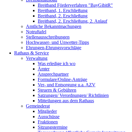
Breitband Förderverfahren "BayGibitR"
Breitband, 1. Erschließung
Breitband, 2. Erschließung
Breitband, 2. Erschließung, 2. Anlauf
Amtliche Bekanntmachungen
Notruftafel
Stellenausschreibungen
Hochwasser- und Unwetter-Tipps
Ehrungen-Ehrungsvorschläge
Rathaus & Service
Verwaltung
Was erledige ich wo
Ämter
Ansprechpartner
Formulare/Online-Anträge
Ver- und Entsorgung u.a. AZV
Steuern & Gebühren
Satzungen/ Verordnungen/ Richtlinien
Mitteilungen aus dem Rathaus
Gemeinderat
Mitglieder
Ausschüsse
Fraktionen
Sitzungstermine