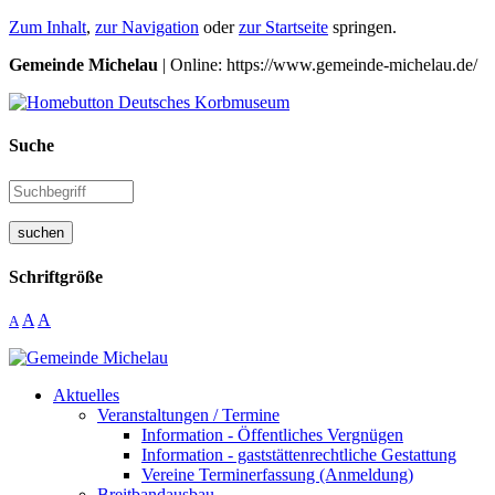
Zum Inhalt
,
zur Navigation
oder
zur Startseite
springen.
Gemeinde Michelau
| Online: https://www.gemeinde-michelau.de/
Suche
suchen
Schriftgröße
A
A
A
Aktuelles
Veranstaltungen / Termine
Information - Öffentliches Vergnügen
Information - gaststättenrechtliche Gestattung
Vereine Terminerfassung (Anmeldung)
Breitbandausbau