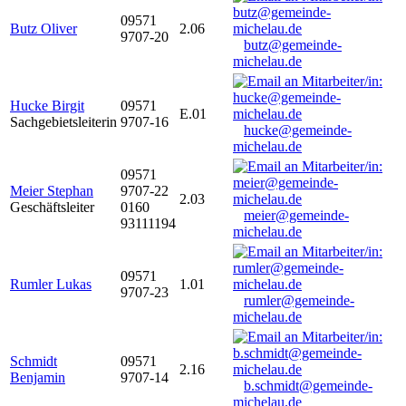
09571
Butz Oliver
2.06
9707-20
butz@gemeinde-
michelau.de
Hucke Birgit
09571
E.01
Sachgebietsleiterin
9707-16
hucke@gemeinde-
michelau.de
09571
Meier Stephan
9707-22
2.03
Geschäftsleiter
0160
meier@gemeinde-
93111194
michelau.de
09571
Rumler Lukas
1.01
9707-23
rumler@gemeinde-
michelau.de
Schmidt
09571
2.16
Benjamin
9707-14
b.schmidt@gemeinde-
michelau.de