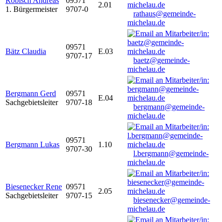
Robisch Andreas
09571
2.01
1. Bürgermeister
9707-0
rathaus@gemeinde-
michelau.de
09571
Bätz Claudia
E.03
9707-17
baetz@gemeinde-
michelau.de
Bergmann Gerd
09571
E.04
Sachgebietsleiter
9707-18
bergmann@gemeinde-
michelau.de
09571
Bergmann Lukas
1.10
9707-30
l.bergmann@gemeinde-
michelau.de
Biesenecker Rene
09571
2.05
Sachgebietsleiter
9707-15
biesenecker@gemeinde-
michelau.de