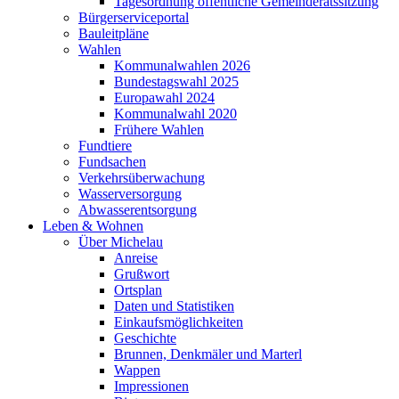
Tagesordnung öffentliche Gemeinderatssitzung
Bürgerserviceportal
Bauleitpläne
Wahlen
Kommunalwahlen 2026
Bundestagswahl 2025
Europawahl 2024
Kommunalwahl 2020
Frühere Wahlen
Fundtiere
Fundsachen
Verkehrsüberwachung
Wasserversorgung
Abwasserentsorgung
Leben & Wohnen
Über Michelau
Anreise
Grußwort
Ortsplan
Daten und Statistiken
Einkaufsmöglichkeiten
Geschichte
Brunnen, Denkmäler und Marterl
Wappen
Impressionen