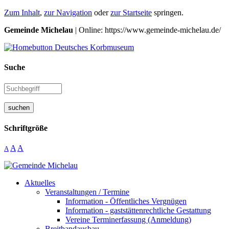
Zum Inhalt
,
zur Navigation
oder
zur Startseite
springen.
Gemeinde Michelau
| Online: https://www.gemeinde-michelau.de/
Suche
suchen
Schriftgröße
A
A
A
Aktuelles
Veranstaltungen / Termine
Information - Öffentliches Vergnügen
Information - gaststättenrechtliche Gestattung
Vereine Terminerfassung (Anmeldung)
Breitbandausbau