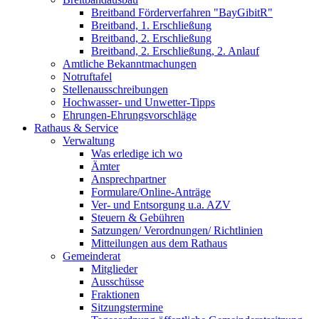
Breitband Förderverfahren "BayGibitR"
Breitband, 1. Erschließung
Breitband, 2. Erschließung
Breitband, 2. Erschließung, 2. Anlauf
Amtliche Bekanntmachungen
Notruftafel
Stellenausschreibungen
Hochwasser- und Unwetter-Tipps
Ehrungen-Ehrungsvorschläge
Rathaus & Service
Verwaltung
Was erledige ich wo
Ämter
Ansprechpartner
Formulare/Online-Anträge
Ver- und Entsorgung u.a. AZV
Steuern & Gebühren
Satzungen/ Verordnungen/ Richtlinien
Mitteilungen aus dem Rathaus
Gemeinderat
Mitglieder
Ausschüsse
Fraktionen
Sitzungstermine