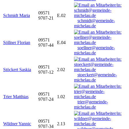
09571
Schmidt Maria
E.02
9707-21
schmidt@gemeinde-
michelau.de
09571
Söllner Florian
E.04
9707-44
soellner@gemeinde-
michelau.de
09571
Stöckert Saskia
2.02
9707-12
stoeckert@gemeinde-
michelau.de
09571
Trier Matthias
1.02
9707-24
trier@gemeinde-
michelau.de
09571
Wildner Yannic
2.13
9707-34
wildner@gemeinde-