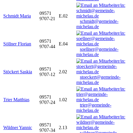
09571
Schmidt Maria
E.02
9707-21
schmidt@gemeinde-
michelau.de
09571
Söllner Florian
E.04
9707-44
soellner@gemeinde-
michelau.de
09571
Stöckert Saskia
2.02
9707-12
stoeckert@gemeinde-
michelau.de
09571
Trier Matthias
1.02
9707-24
trier@gemeinde-
michelau.de
09571
Wildner Yannic
2.13
9707-34
wildner@gemeinde-