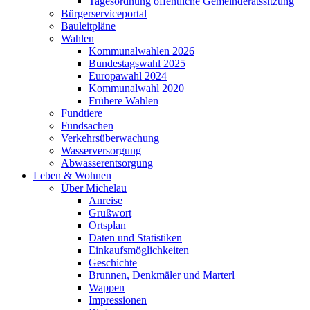
Tagesordnung öffentliche Gemeinderatssitzung
Bürgerserviceportal
Bauleitpläne
Wahlen
Kommunalwahlen 2026
Bundestagswahl 2025
Europawahl 2024
Kommunalwahl 2020
Frühere Wahlen
Fundtiere
Fundsachen
Verkehrsüberwachung
Wasserversorgung
Abwasserentsorgung
Leben & Wohnen
Über Michelau
Anreise
Grußwort
Ortsplan
Daten und Statistiken
Einkaufsmöglichkeiten
Geschichte
Brunnen, Denkmäler und Marterl
Wappen
Impressionen