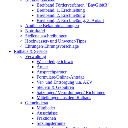
Breitband Förderverfahren "BayGibitR"
Breitband, 1. Erschließung
Breitband, 2. Erschließung
Breitband, 2. Erschließung, 2. Anlauf
Amtliche Bekanntmachungen
Notruftafel
Stellenausschreibungen
Hochwasser- und Unwetter-Tipps
Ehrungen-Ehrungsvorschläge
Rathaus & Service
Verwaltung
Was erledige ich wo
Ämter
Ansprechpartner
Formulare/Online-Anträge
Ver- und Entsorgung u.a. AZV
Steuern & Gebühren
Satzungen/ Verordnungen/ Richtlinien
Mitteilungen aus dem Rathaus
Gemeinderat
Mitglieder
Ausschüsse
Fraktionen
Sitzungstermine