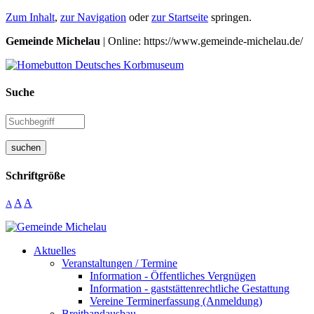
Zum Inhalt
,
zur Navigation
oder
zur Startseite
springen.
Gemeinde Michelau
| Online: https://www.gemeinde-michelau.de/
Suche
suchen
Schriftgröße
A
A
A
Aktuelles
Veranstaltungen / Termine
Information - Öffentliches Vergnügen
Information - gaststättenrechtliche Gestattung
Vereine Terminerfassung (Anmeldung)
Breitbandausbau