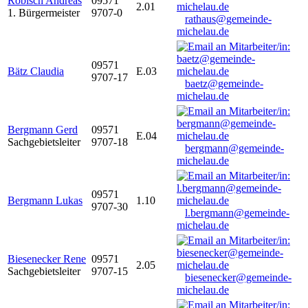
Robisch Andreas
09571
2.01
1. Bürgermeister
9707-0
rathaus@gemeinde-
michelau.de
09571
Bätz Claudia
E.03
9707-17
baetz@gemeinde-
michelau.de
Bergmann Gerd
09571
E.04
Sachgebietsleiter
9707-18
bergmann@gemeinde-
michelau.de
09571
Bergmann Lukas
1.10
9707-30
l.bergmann@gemeinde-
michelau.de
Biesenecker Rene
09571
2.05
Sachgebietsleiter
9707-15
biesenecker@gemeinde-
michelau.de