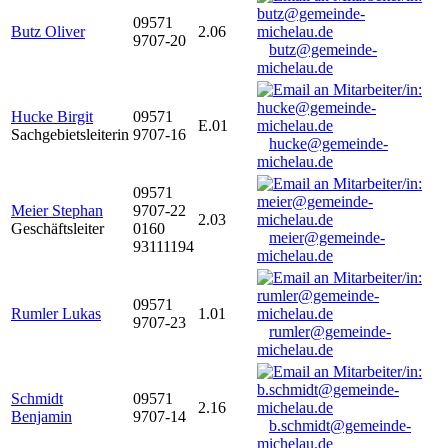
09571
Butz Oliver
2.06
9707-20
butz@gemeinde-
michelau.de
Hucke Birgit
09571
E.01
Sachgebietsleiterin
9707-16
hucke@gemeinde-
michelau.de
09571
Meier Stephan
9707-22
2.03
Geschäftsleiter
0160
meier@gemeinde-
93111194
michelau.de
09571
Rumler Lukas
1.01
9707-23
rumler@gemeinde-
michelau.de
Schmidt
09571
2.16
Benjamin
9707-14
b.schmidt@gemeinde-
michelau.de