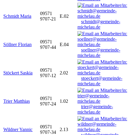
09571
Schmidt Maria
E.02
9707-21
schmidt@gemeinde-
michelau.de
09571
Söllner Florian
E.04
9707-44
soellner@gemeinde-
michelau.de
09571
Stöckert Saskia
2.02
9707-12
stoeckert@gemeinde-
michelau.de
09571
Trier Matthias
1.02
9707-24
trier@gemeinde-
michelau.de
09571
Wildner Yannic
2.13
9707-34
wildner@gemeinde-