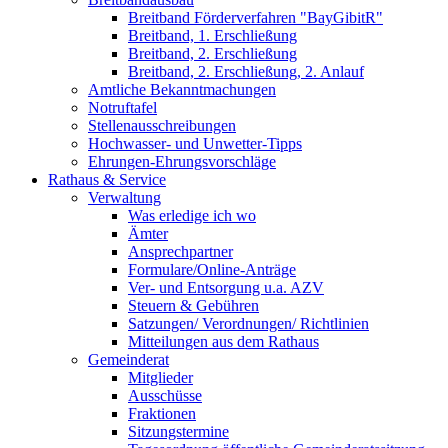
Breitband Förderverfahren "BayGibitR"
Breitband, 1. Erschließung
Breitband, 2. Erschließung
Breitband, 2. Erschließung, 2. Anlauf
Amtliche Bekanntmachungen
Notruftafel
Stellenausschreibungen
Hochwasser- und Unwetter-Tipps
Ehrungen-Ehrungsvorschläge
Rathaus & Service
Verwaltung
Was erledige ich wo
Ämter
Ansprechpartner
Formulare/Online-Anträge
Ver- und Entsorgung u.a. AZV
Steuern & Gebühren
Satzungen/ Verordnungen/ Richtlinien
Mitteilungen aus dem Rathaus
Gemeinderat
Mitglieder
Ausschüsse
Fraktionen
Sitzungstermine