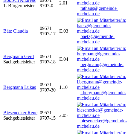
Robisch Andreas
09571
2.01
1. Bürgermeister
9707-0
rathaus@gemeinde-
michelau.de
09571
Bätz Claudia
E.03
9707-17
baetz@gemeinde-
michelau.de
Bergmann Gerd
09571
E.04
Sachgebietsleiter
9707-18
bergmann@gemeinde-
michelau.de
09571
Bergmann Lukas
1.10
9707-30
l.bergmann@gemeinde-
michelau.de
Biesenecker Rene
09571
2.05
Sachgebietsleiter
9707-15
biesenecker@gemeinde-
michelau.de