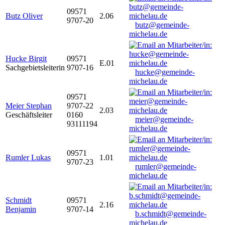
09571
Butz Oliver
2.06
9707-20
butz@gemeinde-
michelau.de
Hucke Birgit
09571
E.01
Sachgebietsleiterin
9707-16
hucke@gemeinde-
michelau.de
09571
Meier Stephan
9707-22
2.03
Geschäftsleiter
0160
meier@gemeinde-
93111194
michelau.de
09571
Rumler Lukas
1.01
9707-23
rumler@gemeinde-
michelau.de
Schmidt
09571
2.16
Benjamin
9707-14
b.schmidt@gemeinde-
michelau.de