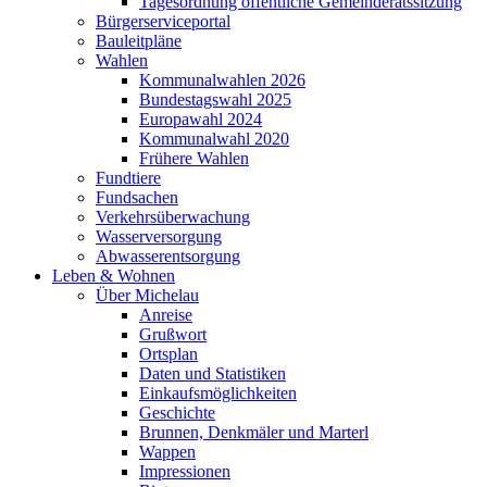
Tagesordnung öffentliche Gemeinderatssitzung
Bürgerserviceportal
Bauleitpläne
Wahlen
Kommunalwahlen 2026
Bundestagswahl 2025
Europawahl 2024
Kommunalwahl 2020
Frühere Wahlen
Fundtiere
Fundsachen
Verkehrsüberwachung
Wasserversorgung
Abwasserentsorgung
Leben & Wohnen
Über Michelau
Anreise
Grußwort
Ortsplan
Daten und Statistiken
Einkaufsmöglichkeiten
Geschichte
Brunnen, Denkmäler und Marterl
Wappen
Impressionen