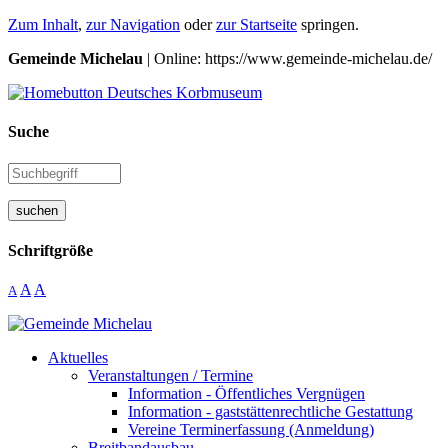
Zum Inhalt
,
zur Navigation
oder
zur Startseite
springen.
Gemeinde Michelau
| Online: https://www.gemeinde-michelau.de/
Suche
suchen
Schriftgröße
A
A
A
Aktuelles
Veranstaltungen / Termine
Information - Öffentliches Vergnügen
Information - gaststättenrechtliche Gestattung
Vereine Terminerfassung (Anmeldung)
Breitbandausbau