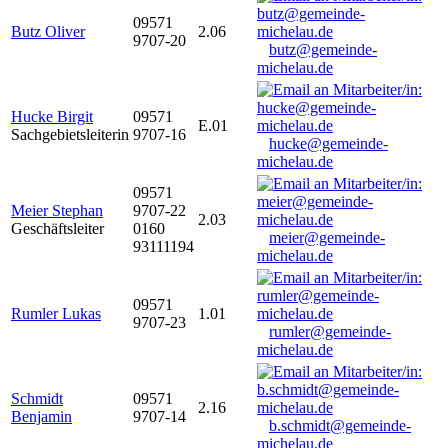
09571
Butz Oliver
2.06
9707-20
butz@gemeinde-
michelau.de
Hucke Birgit
09571
E.01
Sachgebietsleiterin
9707-16
hucke@gemeinde-
michelau.de
09571
Meier Stephan
9707-22
2.03
Geschäftsleiter
0160
meier@gemeinde-
93111194
michelau.de
09571
Rumler Lukas
1.01
9707-23
rumler@gemeinde-
michelau.de
Schmidt
09571
2.16
Benjamin
9707-14
b.schmidt@gemeinde-
michelau.de