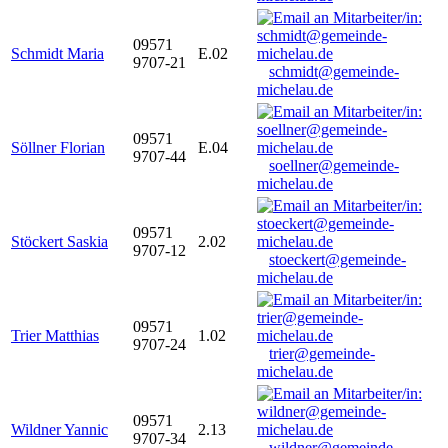
09571
Schmidt Maria
E.02
9707-21
schmidt@gemeinde-
michelau.de
09571
Söllner Florian
E.04
9707-44
soellner@gemeinde-
michelau.de
09571
Stöckert Saskia
2.02
9707-12
stoeckert@gemeinde-
michelau.de
09571
Trier Matthias
1.02
9707-24
trier@gemeinde-
michelau.de
09571
Wildner Yannic
2.13
9707-34
wildner@gemeinde-