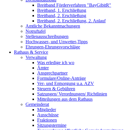
Breitband Förderverfahren "BayGibitR"
Breitband, 1. Erschließung
Breitband, 2. Erschließung
Breitband, 2. Erschließung, 2. Anlauf
Amtliche Bekanntmachungen
Notruftafel
Stellenausschreibungen
Hochwasser- und Unwetter-Tipps
Ehrungen-Ehrungsvorschläge
Rathaus & Service
Verwaltung
Was erledige ich wo
Ämter
Ansprechpartner
Formulare/Online-Anträge
Ver- und Entsorgung u.a. AZV
Steuern & Gebühren
Satzungen/ Verordnungen/ Richtlinien
Mitteilungen aus dem Rathaus
Gemeinderat
Mitglieder
Ausschüsse
Fraktionen
Sitzungstermine