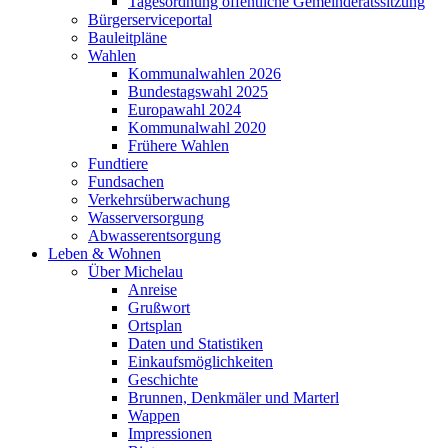
Tagesordnung öffentliche Gemeinderatssitzung
Bürgerserviceportal
Bauleitpläne
Wahlen
Kommunalwahlen 2026
Bundestagswahl 2025
Europawahl 2024
Kommunalwahl 2020
Frühere Wahlen
Fundtiere
Fundsachen
Verkehrsüberwachung
Wasserversorgung
Abwasserentsorgung
Leben & Wohnen
Über Michelau
Anreise
Grußwort
Ortsplan
Daten und Statistiken
Einkaufsmöglichkeiten
Geschichte
Brunnen, Denkmäler und Marterl
Wappen
Impressionen