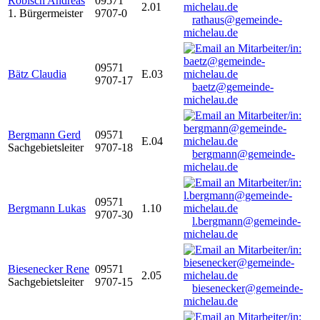
Robisch Andreas
09571
2.01
1. Bürgermeister
9707-0
rathaus@gemeinde-
michelau.de
09571
Bätz Claudia
E.03
9707-17
baetz@gemeinde-
michelau.de
Bergmann Gerd
09571
E.04
Sachgebietsleiter
9707-18
bergmann@gemeinde-
michelau.de
09571
Bergmann Lukas
1.10
9707-30
l.bergmann@gemeinde-
michelau.de
Biesenecker Rene
09571
2.05
Sachgebietsleiter
9707-15
biesenecker@gemeinde-
michelau.de