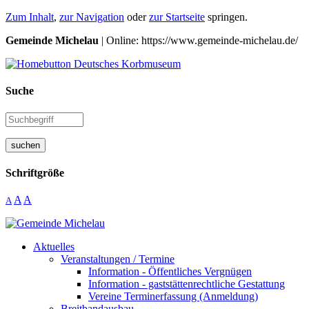
Zum Inhalt
,
zur Navigation
oder
zur Startseite
springen.
Gemeinde Michelau
| Online: https://www.gemeinde-michelau.de/
Suche
suchen
Schriftgröße
A
A
A
Aktuelles
Veranstaltungen / Termine
Information - Öffentliches Vergnügen
Information - gaststättenrechtliche Gestattung
Vereine Terminerfassung (Anmeldung)
Breitbandausbau