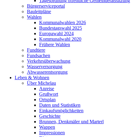
Tagesordnung öffentliche Gemeinderatssitzung
Bürgerserviceportal
Bauleitpläne
Wahlen
Kommunalwahlen 2026
Bundestagswahl 2025
Europawahl 2024
Kommunalwahl 2020
Frühere Wahlen
Fundtiere
Fundsachen
Verkehrsüberwachung
Wasserversorgung
Abwasserentsorgung
Leben & Wohnen
Über Michelau
Anreise
Grußwort
Ortsplan
Daten und Statistiken
Einkaufsmöglichkeiten
Geschichte
Brunnen, Denkmäler und Marterl
Wappen
Impressionen