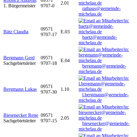
Robisch Andreas
09571
2.01
1. Bürgermeister
9707-0
rathaus@gemeinde-
michelau.de
09571
Bätz Claudia
E.03
9707-17
baetz@gemeinde-
michelau.de
Bergmann Gerd
09571
E.04
Sachgebietsleiter
9707-18
bergmann@gemeinde-
michelau.de
09571
Bergmann Lukas
1.10
9707-30
l.bergmann@gemeinde-
michelau.de
Biesenecker Rene
09571
2.05
Sachgebietsleiter
9707-15
biesenecker@gemeinde-
michelau.de