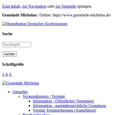
Zum Inhalt
,
zur Navigation
oder
zur Startseite
springen.
Gemeinde Michelau
| Online: https://www.gemeinde-michelau.de/
Suche
suchen
Schriftgröße
A
A
A
Aktuelles
Veranstaltungen / Termine
Information - Öffentliches Vergnügen
Information - gaststättenrechtliche Gestattung
Vereine Terminerfassung (Anmeldung)
Breitbandausbau