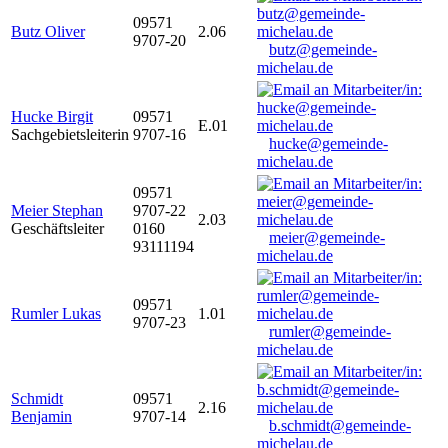
09571
Butz Oliver
2.06
9707-20
butz@gemeinde-
michelau.de
Hucke Birgit
09571
E.01
Sachgebietsleiterin
9707-16
hucke@gemeinde-
michelau.de
09571
Meier Stephan
9707-22
2.03
Geschäftsleiter
0160
meier@gemeinde-
93111194
michelau.de
09571
Rumler Lukas
1.01
9707-23
rumler@gemeinde-
michelau.de
Schmidt
09571
2.16
Benjamin
9707-14
b.schmidt@gemeinde-
michelau.de