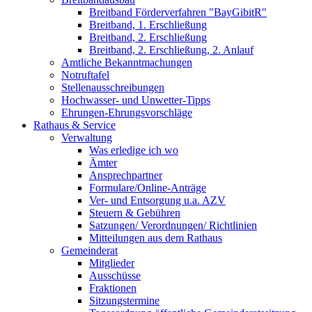
Breitband Förderverfahren "BayGibitR"
Breitband, 1. Erschließung
Breitband, 2. Erschließung
Breitband, 2. Erschließung, 2. Anlauf
Amtliche Bekanntmachungen
Notruftafel
Stellenausschreibungen
Hochwasser- und Unwetter-Tipps
Ehrungen-Ehrungsvorschläge
Rathaus & Service
Verwaltung
Was erledige ich wo
Ämter
Ansprechpartner
Formulare/Online-Anträge
Ver- und Entsorgung u.a. AZV
Steuern & Gebühren
Satzungen/ Verordnungen/ Richtlinien
Mitteilungen aus dem Rathaus
Gemeinderat
Mitglieder
Ausschüsse
Fraktionen
Sitzungstermine