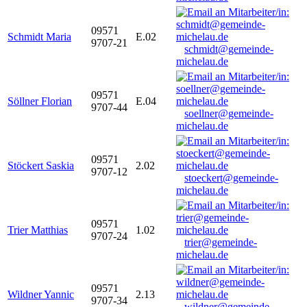
09571
Schmidt Maria
E.02
9707-21
schmidt@gemeinde-
michelau.de
09571
Söllner Florian
E.04
9707-44
soellner@gemeinde-
michelau.de
09571
Stöckert Saskia
2.02
9707-12
stoeckert@gemeinde-
michelau.de
09571
Trier Matthias
1.02
9707-24
trier@gemeinde-
michelau.de
09571
Wildner Yannic
2.13
9707-34
wildner@gemeinde-