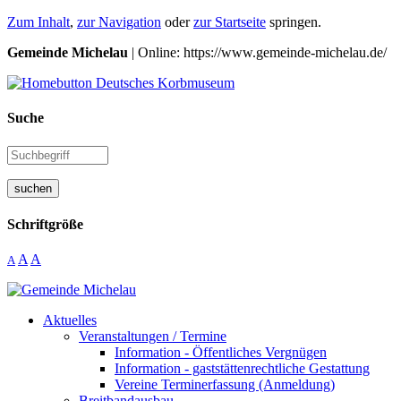
Zum Inhalt
,
zur Navigation
oder
zur Startseite
springen.
Gemeinde Michelau
| Online: https://www.gemeinde-michelau.de/
Suche
suchen
Schriftgröße
A
A
A
Aktuelles
Veranstaltungen / Termine
Information - Öffentliches Vergnügen
Information - gaststättenrechtliche Gestattung
Vereine Terminerfassung (Anmeldung)
Breitbandausbau