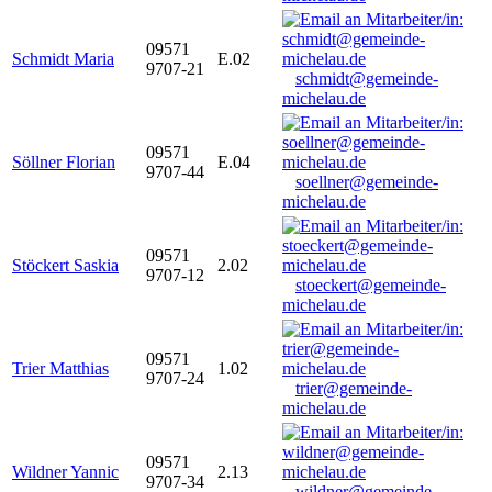
09571
Schmidt Maria
E.02
9707-21
schmidt@gemeinde-
michelau.de
09571
Söllner Florian
E.04
9707-44
soellner@gemeinde-
michelau.de
09571
Stöckert Saskia
2.02
9707-12
stoeckert@gemeinde-
michelau.de
09571
Trier Matthias
1.02
9707-24
trier@gemeinde-
michelau.de
09571
Wildner Yannic
2.13
9707-34
wildner@gemeinde-