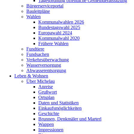
Tagesordnung öffentliche Gemeinderatssitzung
Bürgerserviceportal
Bauleitpläne
Wahlen
Kommunalwahlen 2026
Bundestagswahl 2025
Europawahl 2024
Kommunalwahl 2020
Frühere Wahlen
Fundtiere
Fundsachen
Verkehrsüberwachung
Wasserversorgung
Abwasserentsorgung
Leben & Wohnen
Über Michelau
Anreise
Grußwort
Ortsplan
Daten und Statistiken
Einkaufsmöglichkeiten
Geschichte
Brunnen, Denkmäler und Marterl
Wappen
Impressionen