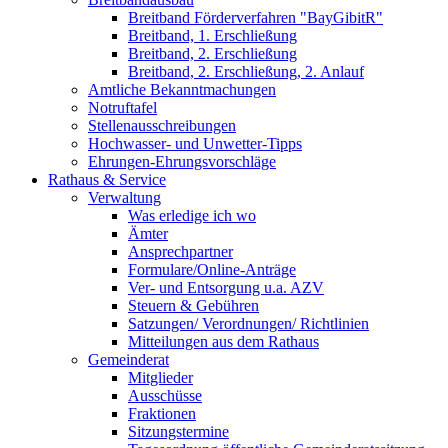
Breitband Förderverfahren "BayGibitR"
Breitband, 1. Erschließung
Breitband, 2. Erschließung
Breitband, 2. Erschließung, 2. Anlauf
Amtliche Bekanntmachungen
Notruftafel
Stellenausschreibungen
Hochwasser- und Unwetter-Tipps
Ehrungen-Ehrungsvorschläge
Rathaus & Service
Verwaltung
Was erledige ich wo
Ämter
Ansprechpartner
Formulare/Online-Anträge
Ver- und Entsorgung u.a. AZV
Steuern & Gebühren
Satzungen/ Verordnungen/ Richtlinien
Mitteilungen aus dem Rathaus
Gemeinderat
Mitglieder
Ausschüsse
Fraktionen
Sitzungstermine