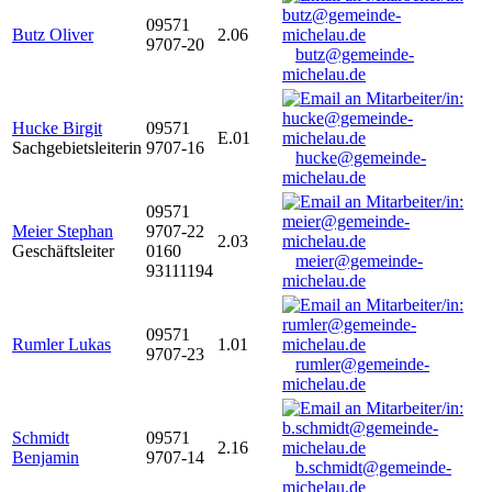
09571
Butz Oliver
2.06
9707-20
butz@gemeinde-
michelau.de
Hucke Birgit
09571
E.01
Sachgebietsleiterin
9707-16
hucke@gemeinde-
michelau.de
09571
Meier Stephan
9707-22
2.03
Geschäftsleiter
0160
meier@gemeinde-
93111194
michelau.de
09571
Rumler Lukas
1.01
9707-23
rumler@gemeinde-
michelau.de
Schmidt
09571
2.16
Benjamin
9707-14
b.schmidt@gemeinde-
michelau.de