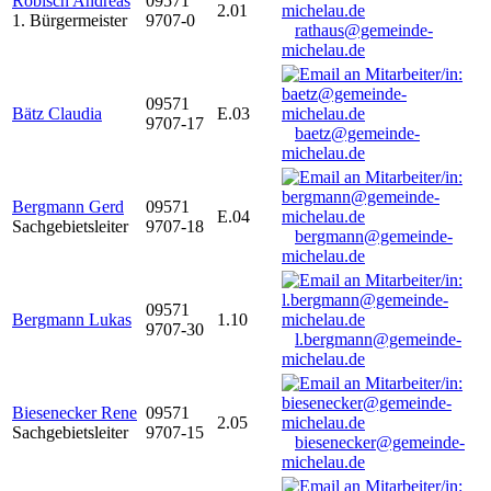
Robisch Andreas
09571
2.01
1. Bürgermeister
9707-0
rathaus@gemeinde-
michelau.de
09571
Bätz Claudia
E.03
9707-17
baetz@gemeinde-
michelau.de
Bergmann Gerd
09571
E.04
Sachgebietsleiter
9707-18
bergmann@gemeinde-
michelau.de
09571
Bergmann Lukas
1.10
9707-30
l.bergmann@gemeinde-
michelau.de
Biesenecker Rene
09571
2.05
Sachgebietsleiter
9707-15
biesenecker@gemeinde-
michelau.de