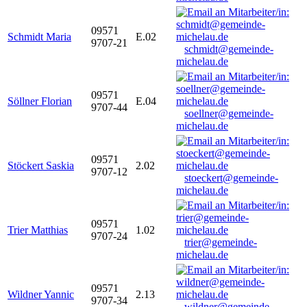
09571
Schmidt Maria
E.02
9707-21
schmidt@gemeinde-
michelau.de
09571
Söllner Florian
E.04
9707-44
soellner@gemeinde-
michelau.de
09571
Stöckert Saskia
2.02
9707-12
stoeckert@gemeinde-
michelau.de
09571
Trier Matthias
1.02
9707-24
trier@gemeinde-
michelau.de
09571
Wildner Yannic
2.13
9707-34
wildner@gemeinde-