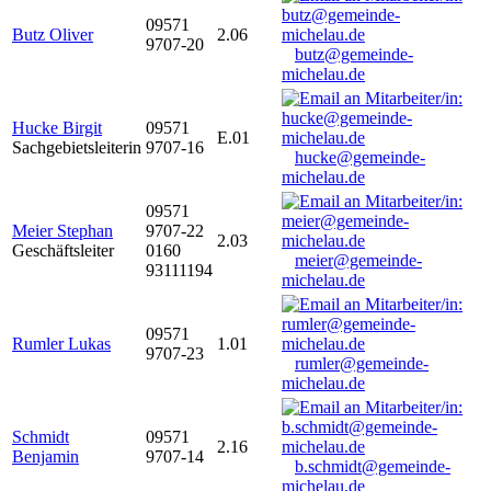
09571
Butz Oliver
2.06
9707-20
butz@gemeinde-
michelau.de
Hucke Birgit
09571
E.01
Sachgebietsleiterin
9707-16
hucke@gemeinde-
michelau.de
09571
Meier Stephan
9707-22
2.03
Geschäftsleiter
0160
meier@gemeinde-
93111194
michelau.de
09571
Rumler Lukas
1.01
9707-23
rumler@gemeinde-
michelau.de
Schmidt
09571
2.16
Benjamin
9707-14
b.schmidt@gemeinde-
michelau.de