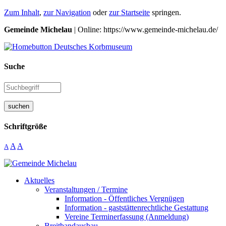
Zum Inhalt
,
zur Navigation
oder
zur Startseite
springen.
Gemeinde Michelau
| Online: https://www.gemeinde-michelau.de/
Suche
suchen
Schriftgröße
A
A
A
Aktuelles
Veranstaltungen / Termine
Information - Öffentliches Vergnügen
Information - gaststättenrechtliche Gestattung
Vereine Terminerfassung (Anmeldung)
Breitbandausbau