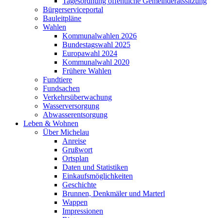
Tagesordnung öffentliche Gemeinderatssitzung
Bürgerserviceportal
Bauleitpläne
Wahlen
Kommunalwahlen 2026
Bundestagswahl 2025
Europawahl 2024
Kommunalwahl 2020
Frühere Wahlen
Fundtiere
Fundsachen
Verkehrsüberwachung
Wasserversorgung
Abwasserentsorgung
Leben & Wohnen
Über Michelau
Anreise
Grußwort
Ortsplan
Daten und Statistiken
Einkaufsmöglichkeiten
Geschichte
Brunnen, Denkmäler und Marterl
Wappen
Impressionen