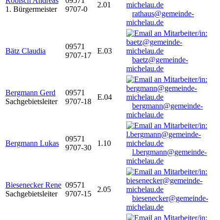
Robisch Andreas
09571
2.01
1. Bürgermeister
9707-0
rathaus@gemeinde-
michelau.de
09571
Bätz Claudia
E.03
9707-17
baetz@gemeinde-
michelau.de
Bergmann Gerd
09571
E.04
Sachgebietsleiter
9707-18
bergmann@gemeinde-
michelau.de
09571
Bergmann Lukas
1.10
9707-30
l.bergmann@gemeinde-
michelau.de
Biesenecker Rene
09571
2.05
Sachgebietsleiter
9707-15
biesenecker@gemeinde-
michelau.de