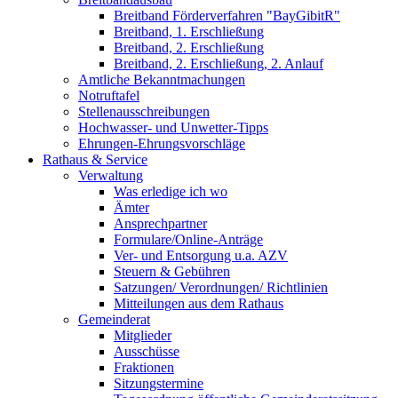
Breitband Förderverfahren "BayGibitR"
Breitband, 1. Erschließung
Breitband, 2. Erschließung
Breitband, 2. Erschließung, 2. Anlauf
Amtliche Bekanntmachungen
Notruftafel
Stellenausschreibungen
Hochwasser- und Unwetter-Tipps
Ehrungen-Ehrungsvorschläge
Rathaus & Service
Verwaltung
Was erledige ich wo
Ämter
Ansprechpartner
Formulare/Online-Anträge
Ver- und Entsorgung u.a. AZV
Steuern & Gebühren
Satzungen/ Verordnungen/ Richtlinien
Mitteilungen aus dem Rathaus
Gemeinderat
Mitglieder
Ausschüsse
Fraktionen
Sitzungstermine