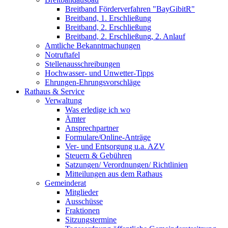
Breitband Förderverfahren "BayGibitR"
Breitband, 1. Erschließung
Breitband, 2. Erschließung
Breitband, 2. Erschließung, 2. Anlauf
Amtliche Bekanntmachungen
Notruftafel
Stellenausschreibungen
Hochwasser- und Unwetter-Tipps
Ehrungen-Ehrungsvorschläge
Rathaus & Service
Verwaltung
Was erledige ich wo
Ämter
Ansprechpartner
Formulare/Online-Anträge
Ver- und Entsorgung u.a. AZV
Steuern & Gebühren
Satzungen/ Verordnungen/ Richtlinien
Mitteilungen aus dem Rathaus
Gemeinderat
Mitglieder
Ausschüsse
Fraktionen
Sitzungstermine