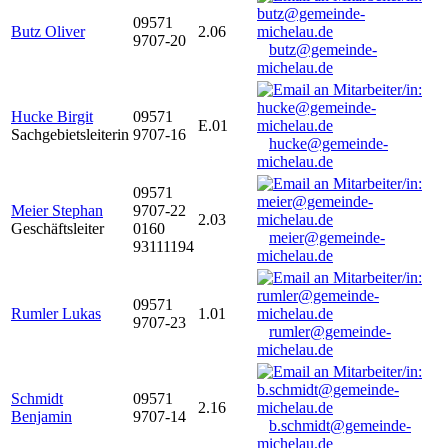
09571
Butz Oliver
2.06
9707-20
butz@gemeinde-
michelau.de
Hucke Birgit
09571
E.01
Sachgebietsleiterin
9707-16
hucke@gemeinde-
michelau.de
09571
Meier Stephan
9707-22
2.03
Geschäftsleiter
0160
meier@gemeinde-
93111194
michelau.de
09571
Rumler Lukas
1.01
9707-23
rumler@gemeinde-
michelau.de
Schmidt
09571
2.16
Benjamin
9707-14
b.schmidt@gemeinde-
michelau.de