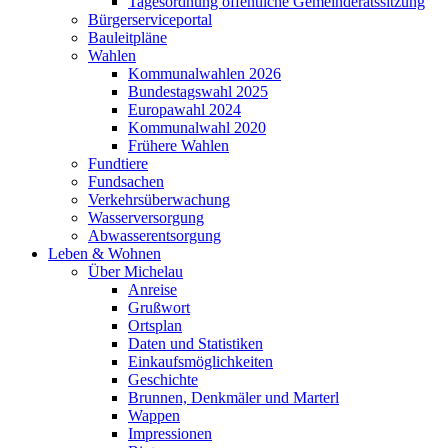
Tagesordnung öffentliche Gemeinderatssitzung
Bürgerserviceportal
Bauleitpläne
Wahlen
Kommunalwahlen 2026
Bundestagswahl 2025
Europawahl 2024
Kommunalwahl 2020
Frühere Wahlen
Fundtiere
Fundsachen
Verkehrsüberwachung
Wasserversorgung
Abwasserentsorgung
Leben & Wohnen
Über Michelau
Anreise
Grußwort
Ortsplan
Daten und Statistiken
Einkaufsmöglichkeiten
Geschichte
Brunnen, Denkmäler und Marterl
Wappen
Impressionen