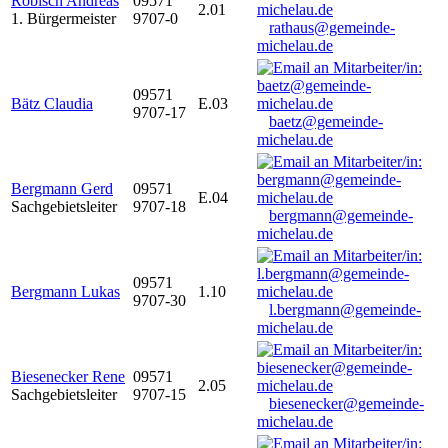
Robisch Andreas
09571
2.01
1. Bürgermeister
9707-0
rathaus@gemeinde-
michelau.de
09571
Bätz Claudia
E.03
9707-17
baetz@gemeinde-
michelau.de
Bergmann Gerd
09571
E.04
Sachgebietsleiter
9707-18
bergmann@gemeinde-
michelau.de
09571
Bergmann Lukas
1.10
9707-30
l.bergmann@gemeinde-
michelau.de
Biesenecker Rene
09571
2.05
Sachgebietsleiter
9707-15
biesenecker@gemeinde-
michelau.de