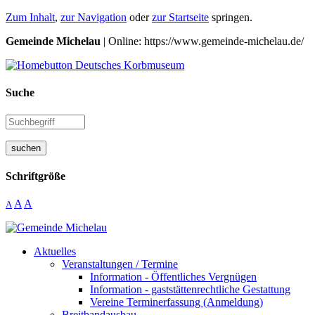
Zum Inhalt
,
zur Navigation
oder
zur Startseite
springen.
Gemeinde Michelau
| Online: https://www.gemeinde-michelau.de/
Suche
suchen
Schriftgröße
A
A
A
Aktuelles
Veranstaltungen / Termine
Information - Öffentliches Vergnügen
Information - gaststättenrechtliche Gestattung
Vereine Terminerfassung (Anmeldung)
Breitbandausbau