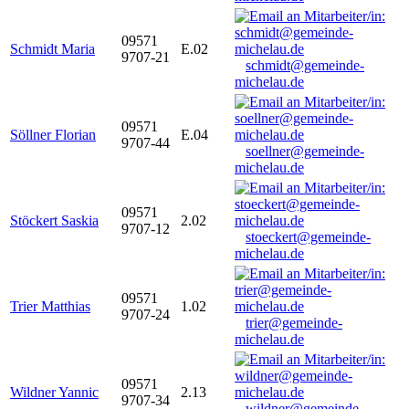
09571
Schmidt Maria
E.02
9707-21
schmidt@gemeinde-
michelau.de
09571
Söllner Florian
E.04
9707-44
soellner@gemeinde-
michelau.de
09571
Stöckert Saskia
2.02
9707-12
stoeckert@gemeinde-
michelau.de
09571
Trier Matthias
1.02
9707-24
trier@gemeinde-
michelau.de
09571
Wildner Yannic
2.13
9707-34
wildner@gemeinde-