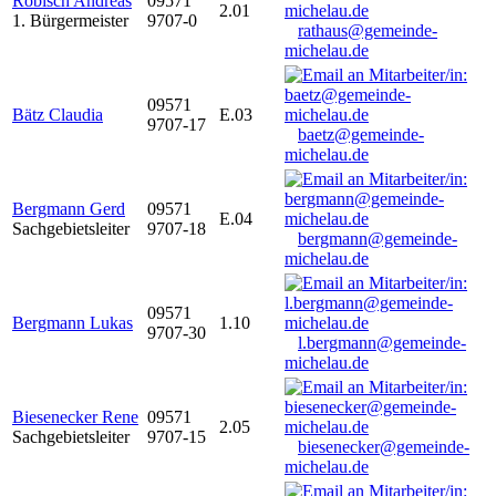
Robisch Andreas
09571
2.01
1. Bürgermeister
9707-0
rathaus@gemeinde-
michelau.de
09571
Bätz Claudia
E.03
9707-17
baetz@gemeinde-
michelau.de
Bergmann Gerd
09571
E.04
Sachgebietsleiter
9707-18
bergmann@gemeinde-
michelau.de
09571
Bergmann Lukas
1.10
9707-30
l.bergmann@gemeinde-
michelau.de
Biesenecker Rene
09571
2.05
Sachgebietsleiter
9707-15
biesenecker@gemeinde-
michelau.de