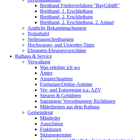
Breitband Förderverfahren "BayGibitR"
Breitband, 1. Erschließung
Breitband, 2. Erschließung
Breitband, 2. Erschließung, 2. Anlauf
Amtliche Bekanntmachungen
Notruftafel
Stellenausschreibungen
Hochwasser- und Unwetter-Tipps
Ehrungen-Ehrungsvorschläge
Rathaus & Service
Verwaltung
Was erledige ich wo
Ämter
Ansprechpartner
Formulare/Online-Anträge
Ver- und Entsorgung u.a. AZV
Steuern & Gebühren
Satzungen/ Verordnungen/ Richtlinien
Mitteilungen aus dem Rathaus
Gemeinderat
Mitglieder
Ausschüsse
Fraktionen
Sitzungstermine