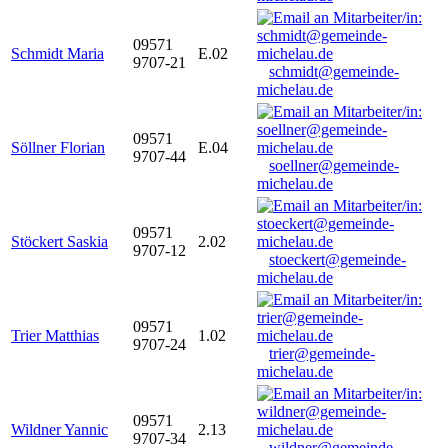
09571
Schmidt Maria
E.02
9707-21
schmidt@gemeinde-
michelau.de
09571
Söllner Florian
E.04
9707-44
soellner@gemeinde-
michelau.de
09571
Stöckert Saskia
2.02
9707-12
stoeckert@gemeinde-
michelau.de
09571
Trier Matthias
1.02
9707-24
trier@gemeinde-
michelau.de
09571
Wildner Yannic
2.13
9707-34
wildner@gemeinde-