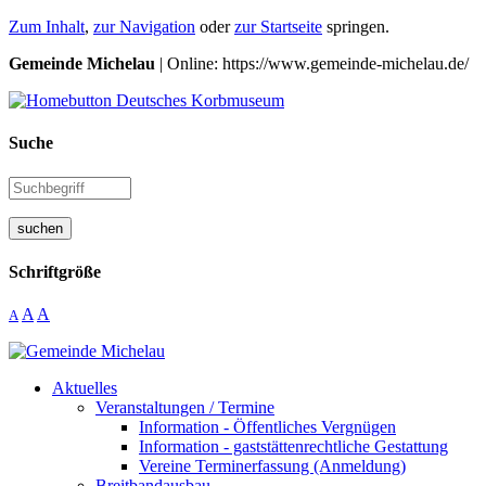
Zum Inhalt
,
zur Navigation
oder
zur Startseite
springen.
Gemeinde Michelau
| Online: https://www.gemeinde-michelau.de/
Suche
suchen
Schriftgröße
A
A
A
Aktuelles
Veranstaltungen / Termine
Information - Öffentliches Vergnügen
Information - gaststättenrechtliche Gestattung
Vereine Terminerfassung (Anmeldung)
Breitbandausbau