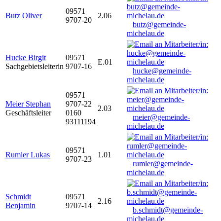
09571
Butz Oliver
2.06
9707-20
butz@gemeinde-
michelau.de
Hucke Birgit
09571
E.01
Sachgebietsleiterin
9707-16
hucke@gemeinde-
michelau.de
09571
Meier Stephan
9707-22
2.03
Geschäftsleiter
0160
meier@gemeinde-
93111194
michelau.de
09571
Rumler Lukas
1.01
9707-23
rumler@gemeinde-
michelau.de
Schmidt
09571
2.16
Benjamin
9707-14
b.schmidt@gemeinde-
michelau.de