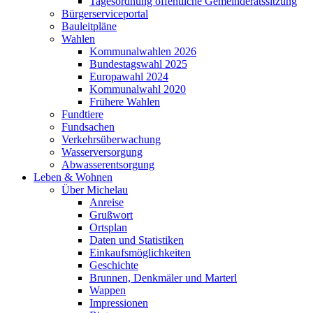
Tagesordnung öffentliche Gemeinderatssitzung
Bürgerserviceportal
Bauleitpläne
Wahlen
Kommunalwahlen 2026
Bundestagswahl 2025
Europawahl 2024
Kommunalwahl 2020
Frühere Wahlen
Fundtiere
Fundsachen
Verkehrsüberwachung
Wasserversorgung
Abwasserentsorgung
Leben & Wohnen
Über Michelau
Anreise
Grußwort
Ortsplan
Daten und Statistiken
Einkaufsmöglichkeiten
Geschichte
Brunnen, Denkmäler und Marterl
Wappen
Impressionen