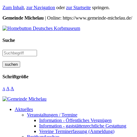
Zum Inhalt
,
zur Navigation
oder
zur Startseite
springen.
Gemeinde Michelau
| Online: https://www.gemeinde-michelau.de/
Suche
suchen
Schriftgröße
A
A
A
Aktuelles
Veranstaltungen / Termine
Information - Öffentliches Vergnügen
Information - gaststättenrechtliche Gestattung
Vereine Terminerfassung (Anmeldung)
Breitbandausbau