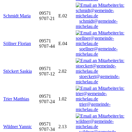
09571
Schmidt Maria
E.02
9707-21
schmidt@gemeinde-
michelau.de
09571
Söllner Florian
E.04
9707-44
soellner@gemeinde-
michelau.de
09571
Stöckert Saskia
2.02
9707-12
stoeckert@gemeinde-
michelau.de
09571
Trier Matthias
1.02
9707-24
trier@gemeinde-
michelau.de
09571
Wildner Yannic
2.13
9707-34
wildner@gemeinde-