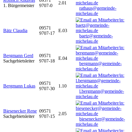
Robisch Andreas
09571
2.01
1. Bürgermeister
9707-0
rathaus@gemeinde-
michelau.de
09571
Bätz Claudia
E.03
9707-17
baetz@gemeinde-
michelau.de
Bergmann Gerd
09571
E.04
Sachgebietsleiter
9707-18
bergmann@gemeinde-
michelau.de
09571
Bergmann Lukas
1.10
9707-30
l.bergmann@gemeinde-
michelau.de
Biesenecker Rene
09571
2.05
Sachgebietsleiter
9707-15
biesenecker@gemeinde-
michelau.de