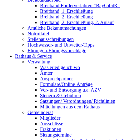
Breitband Förderverfahren "BayGibitR"
Breitband, 1. Erschließung
Breitband, 2. Erschließung
Breitband, 2. Erschließung, 2. Anlauf
Amtliche Bekanntmachungen
Notruftafel
Stellenausschreibungen
Hochwasser- und Unwetter-Tipps
Ehrungen-Ehrungsvorschläge
Rathaus & Service
Verwaltung
Was erledige ich wo
Ämter
Ansprechpartner
Formulare/Online-Anträge
Ver- und Entsorgung u.a. AZV
Steuern & Gebühren
Satzungen/ Verordnungen/ Richtlinien
Mitteilungen aus dem Rathaus
Gemeinderat
Mitglieder
Ausschüsse
Fraktionen
Sitzungstermine