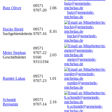
09571
Butz Oliver
2.06
9707-20
butz@gemeinde-
michelau.de
Hucke Birgit
09571
E.01
Sachgebietsleiterin
9707-16
hucke@gemeinde-
michelau.de
09571
Meier Stephan
9707-22
2.03
Geschäftsleiter
0160
meier@gemeinde-
93111194
michelau.de
09571
Rumler Lukas
1.01
9707-23
rumler@gemeinde-
michelau.de
Schmidt
09571
2.16
Benjamin
9707-14
b.schmidt@gemeinde-
michelau.de