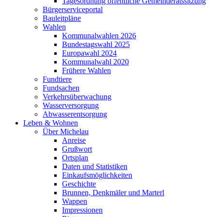
Tagesordnung öffentliche Gemeinderatssitzung
Bürgerserviceportal
Bauleitpläne
Wahlen
Kommunalwahlen 2026
Bundestagswahl 2025
Europawahl 2024
Kommunalwahl 2020
Frühere Wahlen
Fundtiere
Fundsachen
Verkehrsüberwachung
Wasserversorgung
Abwasserentsorgung
Leben & Wohnen
Über Michelau
Anreise
Grußwort
Ortsplan
Daten und Statistiken
Einkaufsmöglichkeiten
Geschichte
Brunnen, Denkmäler und Marterl
Wappen
Impressionen