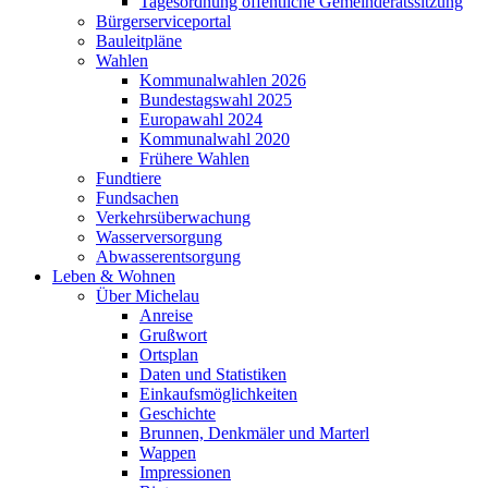
Tagesordnung öffentliche Gemeinderatssitzung
Bürgerserviceportal
Bauleitpläne
Wahlen
Kommunalwahlen 2026
Bundestagswahl 2025
Europawahl 2024
Kommunalwahl 2020
Frühere Wahlen
Fundtiere
Fundsachen
Verkehrsüberwachung
Wasserversorgung
Abwasserentsorgung
Leben & Wohnen
Über Michelau
Anreise
Grußwort
Ortsplan
Daten und Statistiken
Einkaufsmöglichkeiten
Geschichte
Brunnen, Denkmäler und Marterl
Wappen
Impressionen