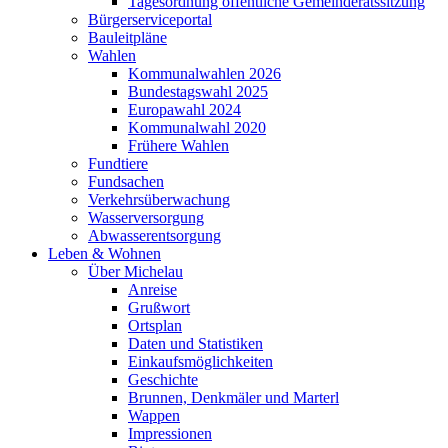
Tagesordnung öffentliche Gemeinderatssitzung
Bürgerserviceportal
Bauleitpläne
Wahlen
Kommunalwahlen 2026
Bundestagswahl 2025
Europawahl 2024
Kommunalwahl 2020
Frühere Wahlen
Fundtiere
Fundsachen
Verkehrsüberwachung
Wasserversorgung
Abwasserentsorgung
Leben & Wohnen
Über Michelau
Anreise
Grußwort
Ortsplan
Daten und Statistiken
Einkaufsmöglichkeiten
Geschichte
Brunnen, Denkmäler und Marterl
Wappen
Impressionen