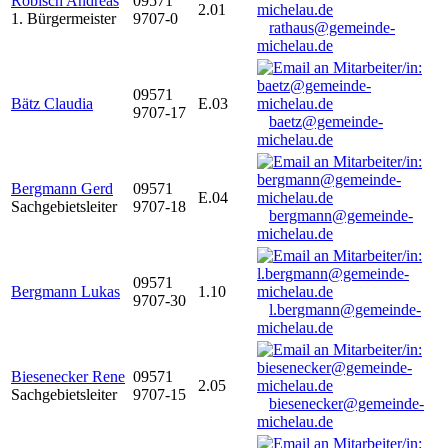
Robisch Andreas
09571
2.01
1. Bürgermeister
9707-0
rathaus@gemeinde-
michelau.de
09571
Bätz Claudia
E.03
9707-17
baetz@gemeinde-
michelau.de
Bergmann Gerd
09571
E.04
Sachgebietsleiter
9707-18
bergmann@gemeinde-
michelau.de
09571
Bergmann Lukas
1.10
9707-30
l.bergmann@gemeinde-
michelau.de
Biesenecker Rene
09571
2.05
Sachgebietsleiter
9707-15
biesenecker@gemeinde-
michelau.de