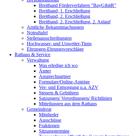
Breitband Förderverfahren "BayGibitR"
Breitband, 1. Erschließung
Breitband, 2. Erschließung
Breitband, 2. Erschließung, 2. Anlauf
Amtliche Bekanntmachungen
Notruftafel
Stellenausschreibungen
Hochwasser- und Unwetter-Tipps
Ehrungen-Ehrungsvorschläge
Rathaus & Service
Verwaltung
Was erledige ich wo
Ämter
Ansprechpartner
Formulare/Online-Anträge
Ver- und Entsorgung u.a. AZV
Steuern & Gebühren
Satzungen/ Verordnungen/ Richtlinien
Mitteilungen aus dem Rathaus
Gemeinderat
Mitglieder
Ausschüsse
Fraktionen
Sitzungstermine