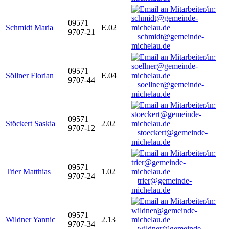
09571
Schmidt Maria
E.02
9707-21
schmidt@gemeinde-
michelau.de
09571
Söllner Florian
E.04
9707-44
soellner@gemeinde-
michelau.de
09571
Stöckert Saskia
2.02
9707-12
stoeckert@gemeinde-
michelau.de
09571
Trier Matthias
1.02
9707-24
trier@gemeinde-
michelau.de
09571
Wildner Yannic
2.13
9707-34
wildner@gemeinde-