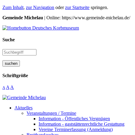
Zum Inhalt
,
zur Navigation
oder
zur Startseite
springen.
Gemeinde Michelau
| Online: https://www.gemeinde-michelau.de/
Suche
suchen
Schriftgröße
A
A
A
Aktuelles
Veranstaltungen / Termine
Information - Öffentliches Vergnügen
Information - gaststättenrechtliche Gestattung
Vereine Terminerfassung (Anmeldung)
Breitbandausbau