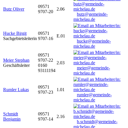
09571
Butz Oliver
2.06
9707-20
butz@gemeinde-
michelau.de
Hucke Birgit
09571
E.01
Sachgebietsleiterin
9707-16
hucke@gemeinde-
michelau.de
09571
Meier Stephan
9707-22
2.03
Geschäftsleiter
0160
meier@gemeinde-
93111194
michelau.de
09571
Rumler Lukas
1.01
9707-23
rumler@gemeinde-
michelau.de
Schmidt
09571
2.16
Benjamin
9707-14
b.schmidt@gemeinde-
michelau.de