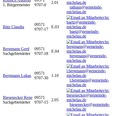
Robisch Andreas
09571
2.01
1. Bürgermeister
9707-0
rathaus@gemeinde-
michelau.de
09571
Bätz Claudia
E.03
9707-17
baetz@gemeinde-
michelau.de
Bergmann Gerd
09571
E.04
Sachgebietsleiter
9707-18
bergmann@gemeinde-
michelau.de
09571
Bergmann Lukas
1.10
9707-30
l.bergmann@gemeinde-
michelau.de
Biesenecker Rene
09571
2.05
Sachgebietsleiter
9707-15
biesenecker@gemeinde-
michelau.de