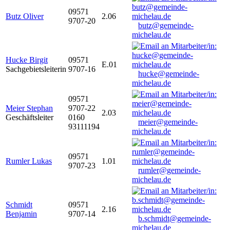
09571
Butz Oliver
2.06
9707-20
butz@gemeinde-
michelau.de
Hucke Birgit
09571
E.01
Sachgebietsleiterin
9707-16
hucke@gemeinde-
michelau.de
09571
Meier Stephan
9707-22
2.03
Geschäftsleiter
0160
meier@gemeinde-
93111194
michelau.de
09571
Rumler Lukas
1.01
9707-23
rumler@gemeinde-
michelau.de
Schmidt
09571
2.16
Benjamin
9707-14
b.schmidt@gemeinde-
michelau.de