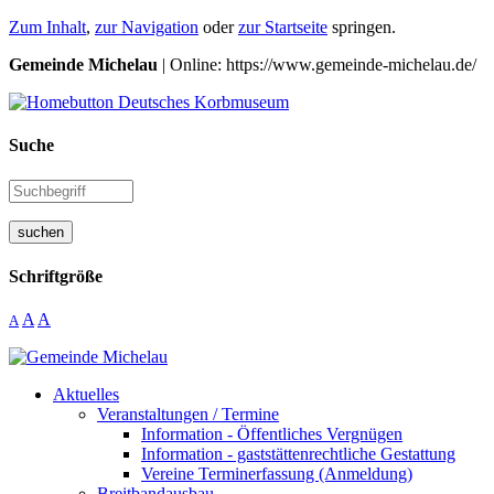
Zum Inhalt
,
zur Navigation
oder
zur Startseite
springen.
Gemeinde Michelau
| Online: https://www.gemeinde-michelau.de/
Suche
suchen
Schriftgröße
A
A
A
Aktuelles
Veranstaltungen / Termine
Information - Öffentliches Vergnügen
Information - gaststättenrechtliche Gestattung
Vereine Terminerfassung (Anmeldung)
Breitbandausbau