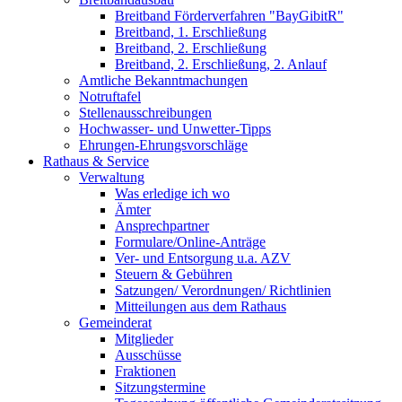
Breitband Förderverfahren "BayGibitR"
Breitband, 1. Erschließung
Breitband, 2. Erschließung
Breitband, 2. Erschließung, 2. Anlauf
Amtliche Bekanntmachungen
Notruftafel
Stellenausschreibungen
Hochwasser- und Unwetter-Tipps
Ehrungen-Ehrungsvorschläge
Rathaus & Service
Verwaltung
Was erledige ich wo
Ämter
Ansprechpartner
Formulare/Online-Anträge
Ver- und Entsorgung u.a. AZV
Steuern & Gebühren
Satzungen/ Verordnungen/ Richtlinien
Mitteilungen aus dem Rathaus
Gemeinderat
Mitglieder
Ausschüsse
Fraktionen
Sitzungstermine