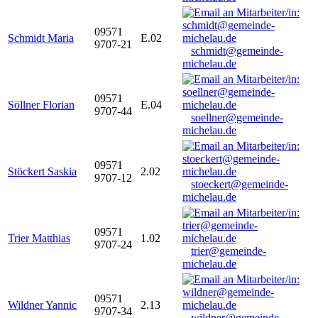
09571
Schmidt Maria
E.02
9707-21
schmidt@gemeinde-
michelau.de
09571
Söllner Florian
E.04
9707-44
soellner@gemeinde-
michelau.de
09571
Stöckert Saskia
2.02
9707-12
stoeckert@gemeinde-
michelau.de
09571
Trier Matthias
1.02
9707-24
trier@gemeinde-
michelau.de
09571
Wildner Yannic
2.13
9707-34
wildner@gemeinde-