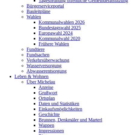
Tagesordnung öffentliche Gemeinderatssitzung
Bürgerserviceportal
Bauleitpläne
Wahlen
Kommunalwahlen 2026
Bundestagswahl 2025
Europawahl 2024
Kommunalwahl 2020
Frühere Wahlen
Fundtiere
Fundsachen
Verkehrsüberwachung
Wasserversorgung
Abwasserentsorgung
Leben & Wohnen
Über Michelau
Anreise
Grußwort
Ortsplan
Daten und Statistiken
Einkaufsmöglichkeiten
Geschichte
Brunnen, Denkmäler und Marterl
Wappen
Impressionen