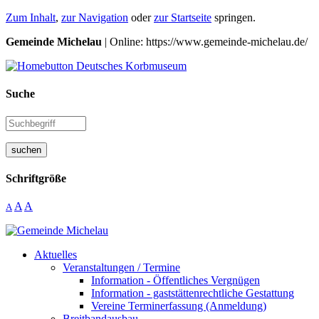
Zum Inhalt
,
zur Navigation
oder
zur Startseite
springen.
Gemeinde Michelau
| Online: https://www.gemeinde-michelau.de/
Suche
suchen
Schriftgröße
A
A
A
Aktuelles
Veranstaltungen / Termine
Information - Öffentliches Vergnügen
Information - gaststättenrechtliche Gestattung
Vereine Terminerfassung (Anmeldung)
Breitbandausbau