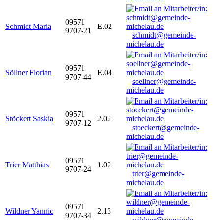
09571
Schmidt Maria
E.02
9707-21
schmidt@gemeinde-
michelau.de
09571
Söllner Florian
E.04
9707-44
soellner@gemeinde-
michelau.de
09571
Stöckert Saskia
2.02
9707-12
stoeckert@gemeinde-
michelau.de
09571
Trier Matthias
1.02
9707-24
trier@gemeinde-
michelau.de
09571
Wildner Yannic
2.13
9707-34
wildner@gemeinde-