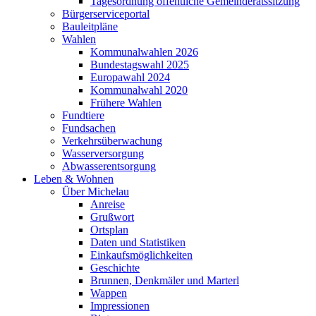
Tagesordnung öffentliche Gemeinderatssitzung
Bürgerserviceportal
Bauleitpläne
Wahlen
Kommunalwahlen 2026
Bundestagswahl 2025
Europawahl 2024
Kommunalwahl 2020
Frühere Wahlen
Fundtiere
Fundsachen
Verkehrsüberwachung
Wasserversorgung
Abwasserentsorgung
Leben & Wohnen
Über Michelau
Anreise
Grußwort
Ortsplan
Daten und Statistiken
Einkaufsmöglichkeiten
Geschichte
Brunnen, Denkmäler und Marterl
Wappen
Impressionen