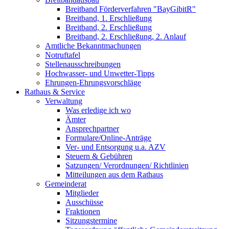
Breitband Förderverfahren "BayGibitR"
Breitband, 1. Erschließung
Breitband, 2. Erschließung
Breitband, 2. Erschließung, 2. Anlauf
Amtliche Bekanntmachungen
Notruftafel
Stellenausschreibungen
Hochwasser- und Unwetter-Tipps
Ehrungen-Ehrungsvorschläge
Rathaus & Service
Verwaltung
Was erledige ich wo
Ämter
Ansprechpartner
Formulare/Online-Anträge
Ver- und Entsorgung u.a. AZV
Steuern & Gebühren
Satzungen/ Verordnungen/ Richtlinien
Mitteilungen aus dem Rathaus
Gemeinderat
Mitglieder
Ausschüsse
Fraktionen
Sitzungstermine