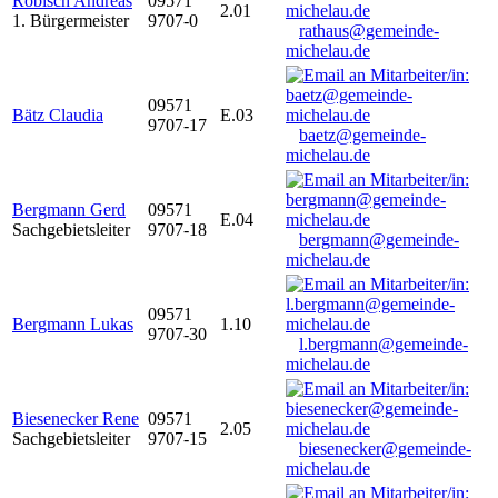
Robisch Andreas
09571
2.01
1. Bürgermeister
9707-0
rathaus@gemeinde-
michelau.de
09571
Bätz Claudia
E.03
9707-17
baetz@gemeinde-
michelau.de
Bergmann Gerd
09571
E.04
Sachgebietsleiter
9707-18
bergmann@gemeinde-
michelau.de
09571
Bergmann Lukas
1.10
9707-30
l.bergmann@gemeinde-
michelau.de
Biesenecker Rene
09571
2.05
Sachgebietsleiter
9707-15
biesenecker@gemeinde-
michelau.de