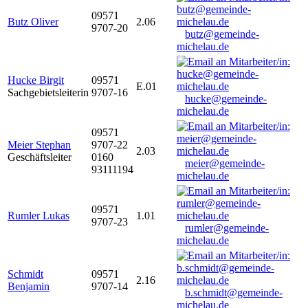
09571
Butz Oliver
2.06
9707-20
butz@gemeinde-
michelau.de
Hucke Birgit
09571
E.01
Sachgebietsleiterin
9707-16
hucke@gemeinde-
michelau.de
09571
Meier Stephan
9707-22
2.03
Geschäftsleiter
0160
meier@gemeinde-
93111194
michelau.de
09571
Rumler Lukas
1.01
9707-23
rumler@gemeinde-
michelau.de
Schmidt
09571
2.16
Benjamin
9707-14
b.schmidt@gemeinde-
michelau.de