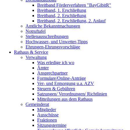
Breitband Förderverfahren "BayGibitR"
Breitband, 1. Erschließung
Breitband, 2. Erschließung
Breitband, 2. Erschließung, 2. Anlauf
Amtliche Bekanntmachungen
Notruftafel
Stellenausschreibungen
Hochwasser- und Unwetter-Tipps
Ehrungen-Ehrungsvorschläge
Rathaus & Service
Verwaltung
Was erledige ich wo
Ämter
Ansprechpartner
Formulare/Online-Anträge
Ver- und Entsorgung u.a. AZV
Steuern & Gebühren
Satzungen/ Verordnungen/ Richtlinien
Mitteilungen aus dem Rathaus
Gemeinderat
Mitglieder
Ausschüsse
Fraktionen
Sitzungstermine