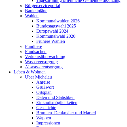
Tagesordnung öffentliche Gemeinderatssitzung
Bürgerserviceportal
Bauleitpläne
Wahlen
Kommunalwahlen 2026
Bundestagswahl 2025
Europawahl 2024
Kommunalwahl 2020
Frühere Wahlen
Fundtiere
Fundsachen
Verkehrsüberwachung
Wasserversorgung
Abwasserentsorgung
Leben & Wohnen
Über Michelau
Anreise
Grußwort
Ortsplan
Daten und Statistiken
Einkaufsmöglichkeiten
Geschichte
Brunnen, Denkmäler und Marterl
Wappen
Impressionen