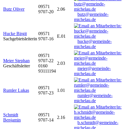
09571
Butz Oliver
2.06
9707-20
butz@gemeinde-
michelau.de
Hucke Birgit
09571
E.01
Sachgebietsleiterin
9707-16
hucke@gemeinde-
michelau.de
09571
Meier Stephan
9707-22
2.03
Geschäftsleiter
0160
meier@gemeinde-
93111194
michelau.de
09571
Rumler Lukas
1.01
9707-23
rumler@gemeinde-
michelau.de
Schmidt
09571
2.16
Benjamin
9707-14
b.schmidt@gemeinde-
michelau.de