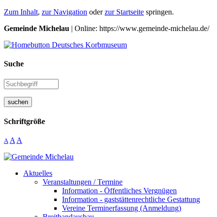
Zum Inhalt
,
zur Navigation
oder
zur Startseite
springen.
Gemeinde Michelau
| Online: https://www.gemeinde-michelau.de/
Suche
suchen
Schriftgröße
A
A
A
Aktuelles
Veranstaltungen / Termine
Information - Öffentliches Vergnügen
Information - gaststättenrechtliche Gestattung
Vereine Terminerfassung (Anmeldung)
Breitbandausbau