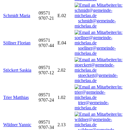
09571
Schmidt Maria
E.02
9707-21
schmidt@gemeinde-
michelau.de
09571
Söllner Florian
E.04
9707-44
soellner@gemeinde-
michelau.de
09571
Stöckert Saskia
2.02
9707-12
stoeckert@gemeinde-
michelau.de
09571
Trier Matthias
1.02
9707-24
trier@gemeinde-
michelau.de
09571
Wildner Yannic
2.13
9707-34
wildner@gemeinde-