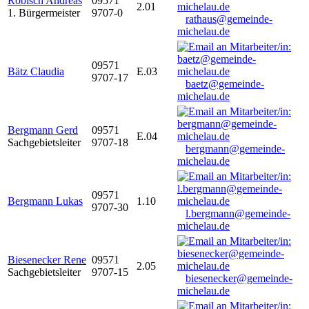
Robisch Andreas
09571
2.01
1. Bürgermeister
9707-0
rathaus@gemeinde-
michelau.de
09571
Bätz Claudia
E.03
9707-17
baetz@gemeinde-
michelau.de
Bergmann Gerd
09571
E.04
Sachgebietsleiter
9707-18
bergmann@gemeinde-
michelau.de
09571
Bergmann Lukas
1.10
9707-30
l.bergmann@gemeinde-
michelau.de
Biesenecker Rene
09571
2.05
Sachgebietsleiter
9707-15
biesenecker@gemeinde-
michelau.de