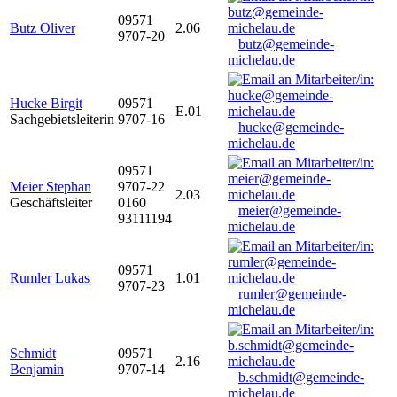
09571
Butz Oliver
2.06
9707-20
butz@gemeinde-
michelau.de
Hucke Birgit
09571
E.01
Sachgebietsleiterin
9707-16
hucke@gemeinde-
michelau.de
09571
Meier Stephan
9707-22
2.03
Geschäftsleiter
0160
meier@gemeinde-
93111194
michelau.de
09571
Rumler Lukas
1.01
9707-23
rumler@gemeinde-
michelau.de
Schmidt
09571
2.16
Benjamin
9707-14
b.schmidt@gemeinde-
michelau.de