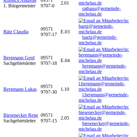
Robisch Andreas
09571
2.01
1. Bürgermeister
9707-0
rathaus@gemeinde-
michelau.de
09571
Bätz Claudia
E.03
9707-17
baetz@gemeinde-
michelau.de
Bergmann Gerd
09571
E.04
Sachgebietsleiter
9707-18
bergmann@gemeinde-
michelau.de
09571
Bergmann Lukas
1.10
9707-30
l.bergmann@gemeinde-
michelau.de
Biesenecker Rene
09571
2.05
Sachgebietsleiter
9707-15
biesenecker@gemeinde-
michelau.de