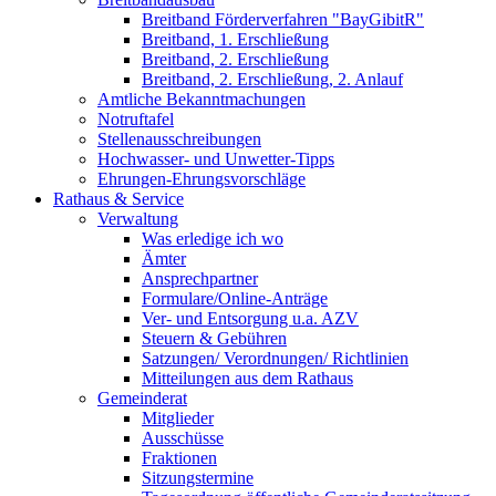
Breitband Förderverfahren "BayGibitR"
Breitband, 1. Erschließung
Breitband, 2. Erschließung
Breitband, 2. Erschließung, 2. Anlauf
Amtliche Bekanntmachungen
Notruftafel
Stellenausschreibungen
Hochwasser- und Unwetter-Tipps
Ehrungen-Ehrungsvorschläge
Rathaus & Service
Verwaltung
Was erledige ich wo
Ämter
Ansprechpartner
Formulare/Online-Anträge
Ver- und Entsorgung u.a. AZV
Steuern & Gebühren
Satzungen/ Verordnungen/ Richtlinien
Mitteilungen aus dem Rathaus
Gemeinderat
Mitglieder
Ausschüsse
Fraktionen
Sitzungstermine