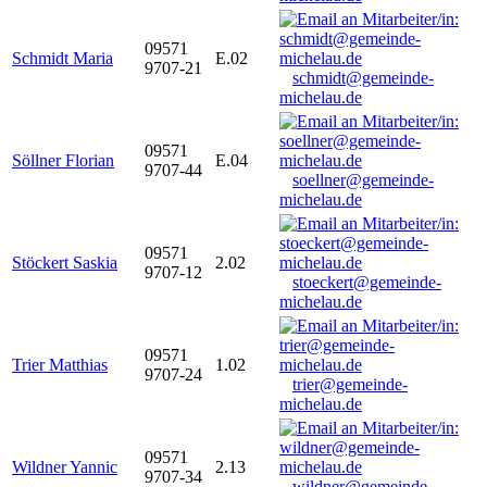
09571
Schmidt Maria
E.02
9707-21
schmidt@gemeinde-
michelau.de
09571
Söllner Florian
E.04
9707-44
soellner@gemeinde-
michelau.de
09571
Stöckert Saskia
2.02
9707-12
stoeckert@gemeinde-
michelau.de
09571
Trier Matthias
1.02
9707-24
trier@gemeinde-
michelau.de
09571
Wildner Yannic
2.13
9707-34
wildner@gemeinde-