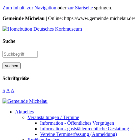
Zum Inhalt
,
zur Navigation
oder
zur Startseite
springen.
Gemeinde Michelau
| Online: https://www.gemeinde-michelau.de/
Suche
suchen
Schriftgröße
A
A
A
Aktuelles
Veranstaltungen / Termine
Information - Öffentliches Vergnügen
Information - gaststättenrechtliche Gestattung
Vereine Terminerfassung (Anmeldung)
Breitbandausbau