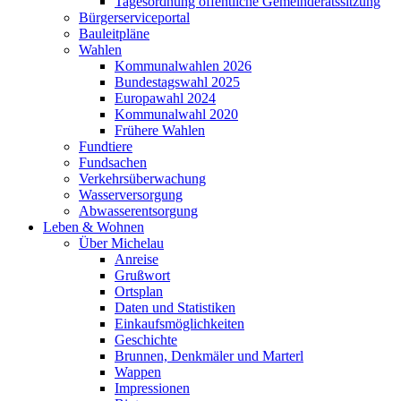
Tagesordnung öffentliche Gemeinderatssitzung
Bürgerserviceportal
Bauleitpläne
Wahlen
Kommunalwahlen 2026
Bundestagswahl 2025
Europawahl 2024
Kommunalwahl 2020
Frühere Wahlen
Fundtiere
Fundsachen
Verkehrsüberwachung
Wasserversorgung
Abwasserentsorgung
Leben & Wohnen
Über Michelau
Anreise
Grußwort
Ortsplan
Daten und Statistiken
Einkaufsmöglichkeiten
Geschichte
Brunnen, Denkmäler und Marterl
Wappen
Impressionen