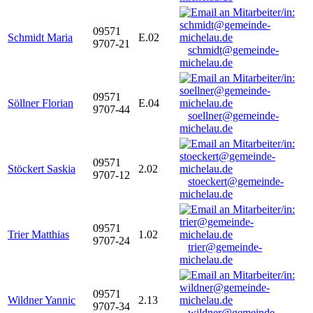
09571
Schmidt Maria
E.02
9707-21
schmidt@gemeinde-
michelau.de
09571
Söllner Florian
E.04
9707-44
soellner@gemeinde-
michelau.de
09571
Stöckert Saskia
2.02
9707-12
stoeckert@gemeinde-
michelau.de
09571
Trier Matthias
1.02
9707-24
trier@gemeinde-
michelau.de
09571
Wildner Yannic
2.13
9707-34
wildner@gemeinde-