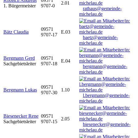
Robisch Andreas
09571
2.01
1. Bürgermeister
9707-0
rathaus@gemeinde-
michelau.de
09571
Bätz Claudia
E.03
9707-17
baetz@gemeinde-
michelau.de
Bergmann Gerd
09571
E.04
Sachgebietsleiter
9707-18
bergmann@gemeinde-
michelau.de
09571
Bergmann Lukas
1.10
9707-30
l.bergmann@gemeinde-
michelau.de
Biesenecker Rene
09571
2.05
Sachgebietsleiter
9707-15
biesenecker@gemeinde-
michelau.de