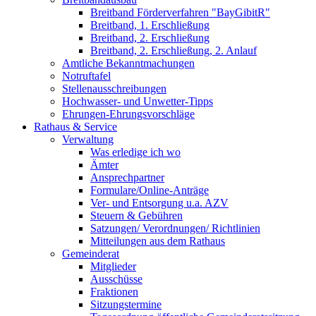
Breitband Förderverfahren "BayGibitR"
Breitband, 1. Erschließung
Breitband, 2. Erschließung
Breitband, 2. Erschließung, 2. Anlauf
Amtliche Bekanntmachungen
Notruftafel
Stellenausschreibungen
Hochwasser- und Unwetter-Tipps
Ehrungen-Ehrungsvorschläge
Rathaus & Service
Verwaltung
Was erledige ich wo
Ämter
Ansprechpartner
Formulare/Online-Anträge
Ver- und Entsorgung u.a. AZV
Steuern & Gebühren
Satzungen/ Verordnungen/ Richtlinien
Mitteilungen aus dem Rathaus
Gemeinderat
Mitglieder
Ausschüsse
Fraktionen
Sitzungstermine