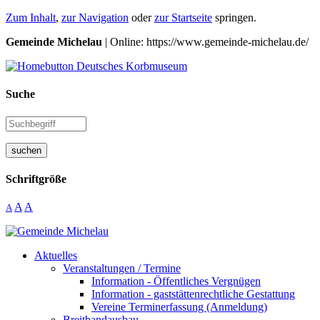
Zum Inhalt
,
zur Navigation
oder
zur Startseite
springen.
Gemeinde Michelau
| Online: https://www.gemeinde-michelau.de/
Suche
suchen
Schriftgröße
A
A
A
Aktuelles
Veranstaltungen / Termine
Information - Öffentliches Vergnügen
Information - gaststättenrechtliche Gestattung
Vereine Terminerfassung (Anmeldung)
Breitbandausbau