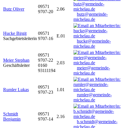
09571
Butz Oliver
2.06
9707-20
butz@gemeinde-
michelau.de
Hucke Birgit
09571
E.01
Sachgebietsleiterin
9707-16
hucke@gemeinde-
michelau.de
09571
Meier Stephan
9707-22
2.03
Geschäftsleiter
0160
meier@gemeinde-
93111194
michelau.de
09571
Rumler Lukas
1.01
9707-23
rumler@gemeinde-
michelau.de
Schmidt
09571
2.16
Benjamin
9707-14
b.schmidt@gemeinde-
michelau.de