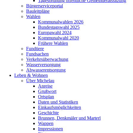
Tagesordnung öffentliche Gemeinderatssitzung
Bürgerserviceportal
Bauleitpläne
Wahlen
Kommunalwahlen 2026
Bundestagswahl 2025
Europawahl 2024
Kommunalwahl 2020
Frühere Wahlen
Fundtiere
Fundsachen
Verkehrsüberwachung
Wasserversorgung
Abwasserentsorgung
Leben & Wohnen
Über Michelau
Anreise
Grußwort
Ortsplan
Daten und Statistiken
Einkaufsmöglichkeiten
Geschichte
Brunnen, Denkmäler und Marterl
Wappen
Impressionen