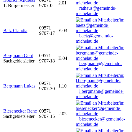
Robisch Andreas
09571
2.01
1. Bürgermeister
9707-0
rathaus@gemeinde-
michelau.de
09571
Bätz Claudia
E.03
9707-17
baetz@gemeinde-
michelau.de
Bergmann Gerd
09571
E.04
Sachgebietsleiter
9707-18
bergmann@gemeinde-
michelau.de
09571
Bergmann Lukas
1.10
9707-30
l.bergmann@gemeinde-
michelau.de
Biesenecker Rene
09571
2.05
Sachgebietsleiter
9707-15
biesenecker@gemeinde-
michelau.de