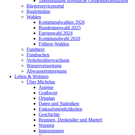
Tagesordnung öffentliche Gemeinderatssitzung
Bürgerserviceportal
Bauleitpläne
Wahlen
Kommunalwahlen 2026
Bundestagswahl 2025
Europawahl 2024
Kommunalwahl 2020
Frühere Wahlen
Fundtiere
Fundsachen
Verkehrsüberwachung
Wasserversorgung
Abwasserentsorgung
Leben & Wohnen
Über Michelau
Anreise
Grußwort
Ortsplan
Daten und Statistiken
Einkaufsmöglichkeiten
Geschichte
Brunnen, Denkmäler und Marterl
Wappen
Impressionen