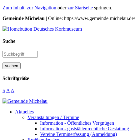
Zum Inhalt
,
zur Navigation
oder
zur Startseite
springen.
Gemeinde Michelau
| Online: https://www.gemeinde-michelau.de/
Suche
suchen
Schriftgröße
A
A
A
Aktuelles
Veranstaltungen / Termine
Information - Öffentliches Vergnügen
Information - gaststättenrechtliche Gestattung
Vereine Terminerfassung (Anmeldung)
Breitbandausbau