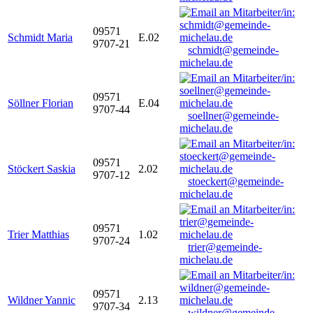
09571
Schmidt Maria
E.02
9707-21
schmidt@gemeinde-
michelau.de
09571
Söllner Florian
E.04
9707-44
soellner@gemeinde-
michelau.de
09571
Stöckert Saskia
2.02
9707-12
stoeckert@gemeinde-
michelau.de
09571
Trier Matthias
1.02
9707-24
trier@gemeinde-
michelau.de
09571
Wildner Yannic
2.13
9707-34
wildner@gemeinde-