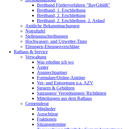
Breitband Förderverfahren "BayGibitR"
Breitband, 1. Erschließung
Breitband, 2. Erschließung
Breitband, 2. Erschließung, 2. Anlauf
Amtliche Bekanntmachungen
Notruftafel
Stellenausschreibungen
Hochwasser- und Unwetter-Tipps
Ehrungen-Ehrungsvorschläge
Rathaus & Service
Verwaltung
Was erledige ich wo
Ämter
Ansprechpartner
Formulare/Online-Anträge
Ver- und Entsorgung u.a. AZV
Steuern & Gebühren
Satzungen/ Verordnungen/ Richtlinien
Mitteilungen aus dem Rathaus
Gemeinderat
Mitglieder
Ausschüsse
Fraktionen
Sitzungstermine