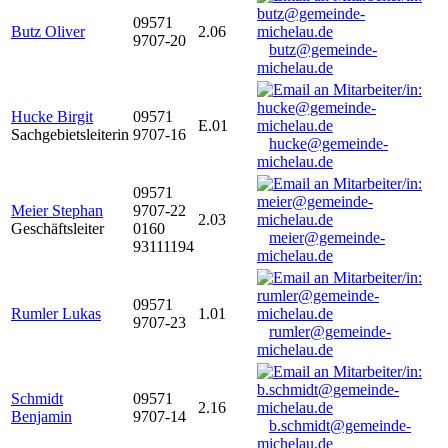
09571
Butz Oliver
2.06
9707-20
butz@gemeinde-
michelau.de
Hucke Birgit
09571
E.01
Sachgebietsleiterin
9707-16
hucke@gemeinde-
michelau.de
09571
Meier Stephan
9707-22
2.03
Geschäftsleiter
0160
meier@gemeinde-
93111194
michelau.de
09571
Rumler Lukas
1.01
9707-23
rumler@gemeinde-
michelau.de
Schmidt
09571
2.16
Benjamin
9707-14
b.schmidt@gemeinde-
michelau.de