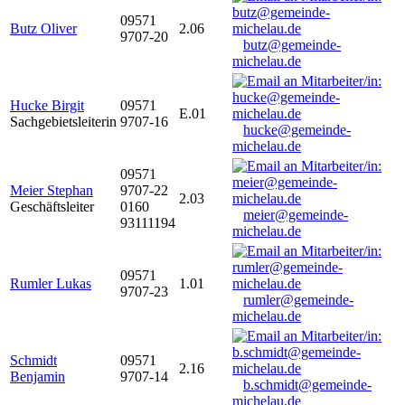
09571
Butz Oliver
2.06
9707-20
butz@gemeinde-
michelau.de
Hucke Birgit
09571
E.01
Sachgebietsleiterin
9707-16
hucke@gemeinde-
michelau.de
09571
Meier Stephan
9707-22
2.03
Geschäftsleiter
0160
meier@gemeinde-
93111194
michelau.de
09571
Rumler Lukas
1.01
9707-23
rumler@gemeinde-
michelau.de
Schmidt
09571
2.16
Benjamin
9707-14
b.schmidt@gemeinde-
michelau.de