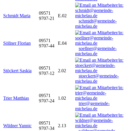
09571
Schmidt Maria
E.02
9707-21
schmidt@gemeinde-
michelau.de
09571
Söllner Florian
E.04
9707-44
soellner@gemeinde-
michelau.de
09571
Stöckert Saskia
2.02
9707-12
stoeckert@gemeinde-
michelau.de
09571
Trier Matthias
1.02
9707-24
trier@gemeinde-
michelau.de
09571
Wildner Yannic
2.13
9707-34
wildner@gemeinde-