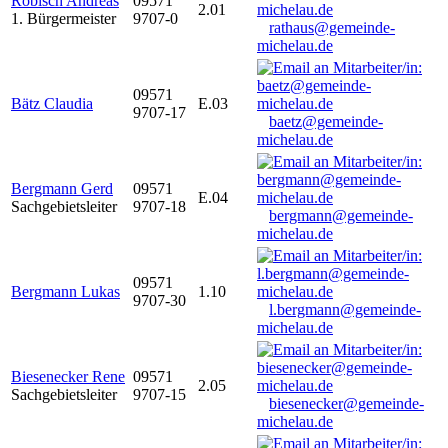
Robisch Andreas
09571
2.01
1. Bürgermeister
9707-0
rathaus@gemeinde-
michelau.de
09571
Bätz Claudia
E.03
9707-17
baetz@gemeinde-
michelau.de
Bergmann Gerd
09571
E.04
Sachgebietsleiter
9707-18
bergmann@gemeinde-
michelau.de
09571
Bergmann Lukas
1.10
9707-30
l.bergmann@gemeinde-
michelau.de
Biesenecker Rene
09571
2.05
Sachgebietsleiter
9707-15
biesenecker@gemeinde-
michelau.de