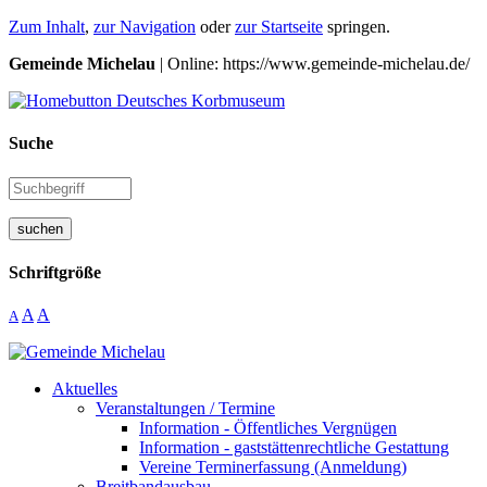
Zum Inhalt
,
zur Navigation
oder
zur Startseite
springen.
Gemeinde Michelau
| Online: https://www.gemeinde-michelau.de/
Suche
suchen
Schriftgröße
A
A
A
Aktuelles
Veranstaltungen / Termine
Information - Öffentliches Vergnügen
Information - gaststättenrechtliche Gestattung
Vereine Terminerfassung (Anmeldung)
Breitbandausbau