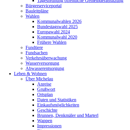
Tagesordnung öffentliche Gemeinderatssitzung
Bürgerserviceportal
Bauleitpläne
Wahlen
Kommunalwahlen 2026
Bundestagswahl 2025
Europawahl 2024
Kommunalwahl 2020
Frühere Wahlen
Fundtiere
Fundsachen
Verkehrsüberwachung
Wasserversorgung
Abwasserentsorgung
Leben & Wohnen
Über Michelau
Anreise
Grußwort
Ortsplan
Daten und Statistiken
Einkaufsmöglichkeiten
Geschichte
Brunnen, Denkmäler und Marterl
Wappen
Impressionen