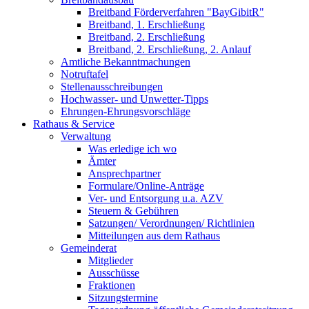
Breitband Förderverfahren "BayGibitR"
Breitband, 1. Erschließung
Breitband, 2. Erschließung
Breitband, 2. Erschließung, 2. Anlauf
Amtliche Bekanntmachungen
Notruftafel
Stellenausschreibungen
Hochwasser- und Unwetter-Tipps
Ehrungen-Ehrungsvorschläge
Rathaus & Service
Verwaltung
Was erledige ich wo
Ämter
Ansprechpartner
Formulare/Online-Anträge
Ver- und Entsorgung u.a. AZV
Steuern & Gebühren
Satzungen/ Verordnungen/ Richtlinien
Mitteilungen aus dem Rathaus
Gemeinderat
Mitglieder
Ausschüsse
Fraktionen
Sitzungstermine