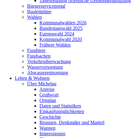
Tagesordnung öffentliche Gemeinderatssitzung
Bürgerserviceportal
Bauleitpläne
Wahlen
Kommunalwahlen 2026
Bundestagswahl 2025
Europawahl 2024
Kommunalwahl 2020
Frühere Wahlen
Fundtiere
Fundsachen
Verkehrsüberwachung
Wasserversorgung
Abwasserentsorgung
Leben & Wohnen
Über Michelau
Anreise
Grußwort
Ortsplan
Daten und Statistiken
Einkaufsmöglichkeiten
Geschichte
Brunnen, Denkmäler und Marterl
Wappen
Impressionen