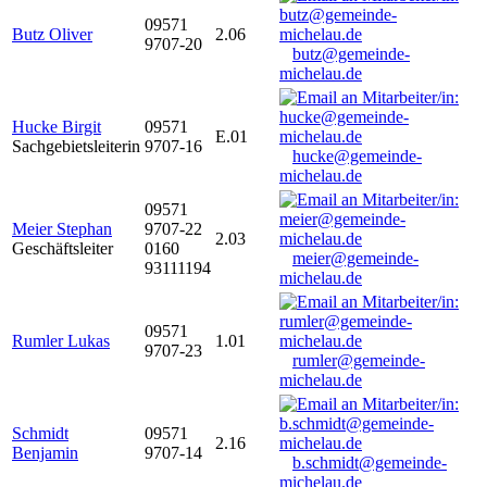
09571
Butz Oliver
2.06
9707-20
butz@gemeinde-
michelau.de
Hucke Birgit
09571
E.01
Sachgebietsleiterin
9707-16
hucke@gemeinde-
michelau.de
09571
Meier Stephan
9707-22
2.03
Geschäftsleiter
0160
meier@gemeinde-
93111194
michelau.de
09571
Rumler Lukas
1.01
9707-23
rumler@gemeinde-
michelau.de
Schmidt
09571
2.16
Benjamin
9707-14
b.schmidt@gemeinde-
michelau.de