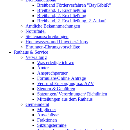
Breitband Förderverfahren "BayGibitR"
Breitband, 1. Erschließung
Breitband, 2. Erschließung
Breitband, 2. Erschließung, 2. Anlauf
Amtliche Bekanntmachungen
Notruftafel
Stellenausschreibungen
Hochwasser- und Unwetter-Tipps
Ehrungen-Ehrungsvorschläge
Rathaus & Service
Verwaltung
Was erledige ich wo
Ämter
Ansprechpartner
Formulare/Online-Anträge
Ver- und Entsorgung u.a. AZV
Steuern & Gebühren
Satzungen/ Verordnungen/ Richtlinien
Mitteilungen aus dem Rathaus
Gemeinderat
Mitglieder
Ausschüsse
Fraktionen
Sitzungstermine