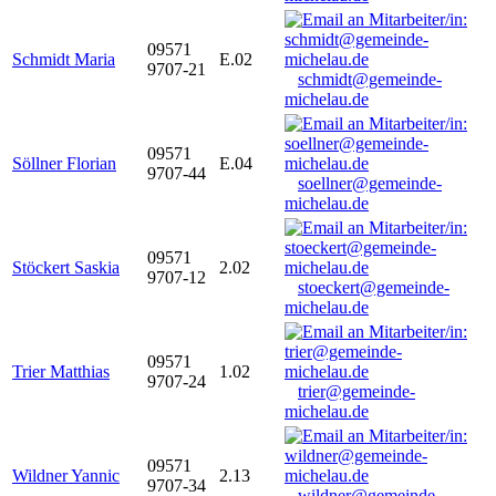
09571
Schmidt Maria
E.02
9707-21
schmidt@gemeinde-
michelau.de
09571
Söllner Florian
E.04
9707-44
soellner@gemeinde-
michelau.de
09571
Stöckert Saskia
2.02
9707-12
stoeckert@gemeinde-
michelau.de
09571
Trier Matthias
1.02
9707-24
trier@gemeinde-
michelau.de
09571
Wildner Yannic
2.13
9707-34
wildner@gemeinde-