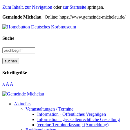
Zum Inhalt
,
zur Navigation
oder
zur Startseite
springen.
Gemeinde Michelau
| Online: https://www.gemeinde-michelau.de/
Suche
suchen
Schriftgröße
A
A
A
Aktuelles
Veranstaltungen / Termine
Information - Öffentliches Vergnügen
Information - gaststättenrechtliche Gestattung
Vereine Terminerfassung (Anmeldung)
Breitbandausbau