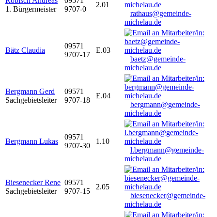
Robisch Andreas
09571
2.01
1. Bürgermeister
9707-0
rathaus@gemeinde-
michelau.de
09571
Bätz Claudia
E.03
9707-17
baetz@gemeinde-
michelau.de
Bergmann Gerd
09571
E.04
Sachgebietsleiter
9707-18
bergmann@gemeinde-
michelau.de
09571
Bergmann Lukas
1.10
9707-30
l.bergmann@gemeinde-
michelau.de
Biesenecker Rene
09571
2.05
Sachgebietsleiter
9707-15
biesenecker@gemeinde-
michelau.de