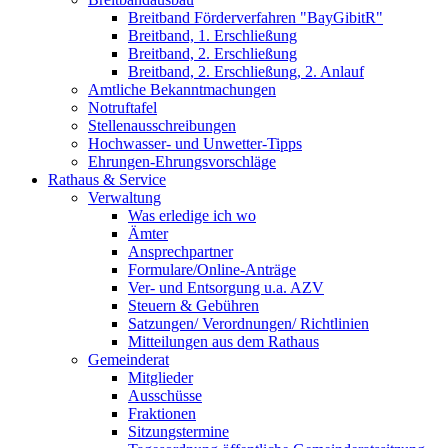
Breitband Förderverfahren "BayGibitR"
Breitband, 1. Erschließung
Breitband, 2. Erschließung
Breitband, 2. Erschließung, 2. Anlauf
Amtliche Bekanntmachungen
Notruftafel
Stellenausschreibungen
Hochwasser- und Unwetter-Tipps
Ehrungen-Ehrungsvorschläge
Rathaus & Service
Verwaltung
Was erledige ich wo
Ämter
Ansprechpartner
Formulare/Online-Anträge
Ver- und Entsorgung u.a. AZV
Steuern & Gebühren
Satzungen/ Verordnungen/ Richtlinien
Mitteilungen aus dem Rathaus
Gemeinderat
Mitglieder
Ausschüsse
Fraktionen
Sitzungstermine