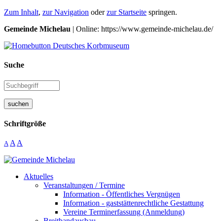
Zum Inhalt
,
zur Navigation
oder
zur Startseite
springen.
Gemeinde Michelau
| Online: https://www.gemeinde-michelau.de/
Suche
suchen
Schriftgröße
A
A
A
Aktuelles
Veranstaltungen / Termine
Information - Öffentliches Vergnügen
Information - gaststättenrechtliche Gestattung
Vereine Terminerfassung (Anmeldung)
Breitbandausbau