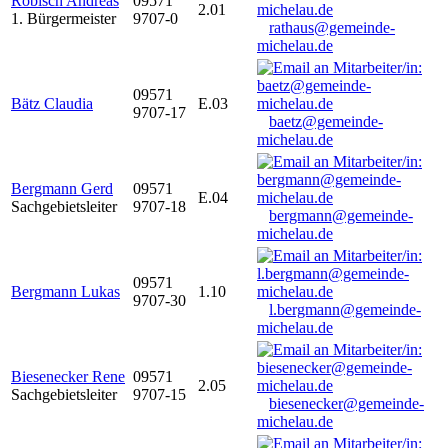
Robisch Andreas
09571
2.01
1. Bürgermeister
9707-0
rathaus@gemeinde-
michelau.de
09571
Bätz Claudia
E.03
9707-17
baetz@gemeinde-
michelau.de
Bergmann Gerd
09571
E.04
Sachgebietsleiter
9707-18
bergmann@gemeinde-
michelau.de
09571
Bergmann Lukas
1.10
9707-30
l.bergmann@gemeinde-
michelau.de
Biesenecker Rene
09571
2.05
Sachgebietsleiter
9707-15
biesenecker@gemeinde-
michelau.de