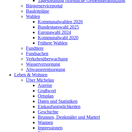
Tagesordnung öffentliche Gemeinderatssitzung
Bürgerserviceportal
Bauleitpläne
Wahlen
Kommunalwahlen 2026
Bundestagswahl 2025
Europawahl 2024
Kommunalwahl 2020
Frühere Wahlen
Fundtiere
Fundsachen
Verkehrsüberwachung
Wasserversorgung
Abwasserentsorgung
Leben & Wohnen
Über Michelau
Anreise
Grußwort
Ortsplan
Daten und Statistiken
Einkaufsmöglichkeiten
Geschichte
Brunnen, Denkmäler und Marterl
Wappen
Impressionen