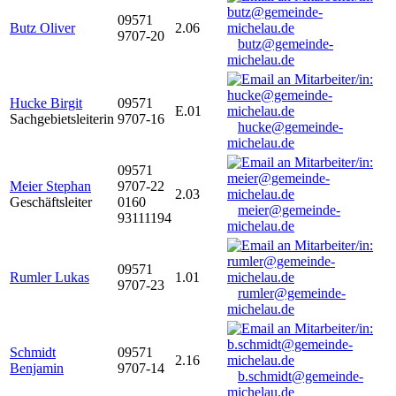
09571
Butz Oliver
2.06
9707-20
butz@gemeinde-
michelau.de
Hucke Birgit
09571
E.01
Sachgebietsleiterin
9707-16
hucke@gemeinde-
michelau.de
09571
Meier Stephan
9707-22
2.03
Geschäftsleiter
0160
meier@gemeinde-
93111194
michelau.de
09571
Rumler Lukas
1.01
9707-23
rumler@gemeinde-
michelau.de
Schmidt
09571
2.16
Benjamin
9707-14
b.schmidt@gemeinde-
michelau.de