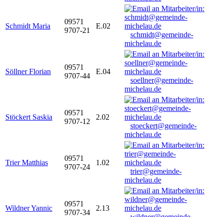
09571
Schmidt Maria
E.02
9707-21
schmidt@gemeinde-
michelau.de
09571
Söllner Florian
E.04
9707-44
soellner@gemeinde-
michelau.de
09571
Stöckert Saskia
2.02
9707-12
stoeckert@gemeinde-
michelau.de
09571
Trier Matthias
1.02
9707-24
trier@gemeinde-
michelau.de
09571
Wildner Yannic
2.13
9707-34
wildner@gemeinde-