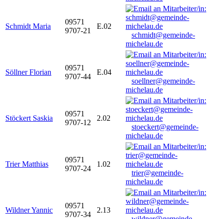
09571
Schmidt Maria
E.02
9707-21
schmidt@gemeinde-
michelau.de
09571
Söllner Florian
E.04
9707-44
soellner@gemeinde-
michelau.de
09571
Stöckert Saskia
2.02
9707-12
stoeckert@gemeinde-
michelau.de
09571
Trier Matthias
1.02
9707-24
trier@gemeinde-
michelau.de
09571
Wildner Yannic
2.13
9707-34
wildner@gemeinde-