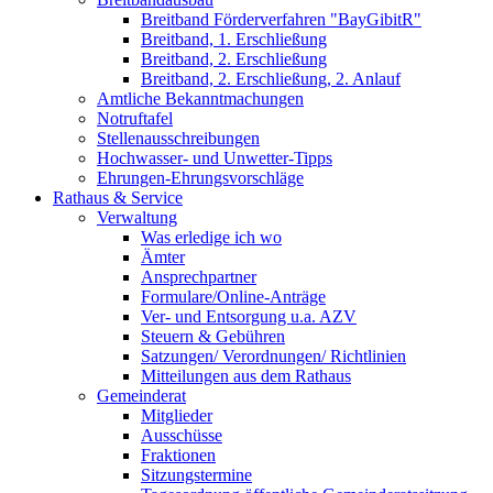
Breitband Förderverfahren "BayGibitR"
Breitband, 1. Erschließung
Breitband, 2. Erschließung
Breitband, 2. Erschließung, 2. Anlauf
Amtliche Bekanntmachungen
Notruftafel
Stellenausschreibungen
Hochwasser- und Unwetter-Tipps
Ehrungen-Ehrungsvorschläge
Rathaus & Service
Verwaltung
Was erledige ich wo
Ämter
Ansprechpartner
Formulare/Online-Anträge
Ver- und Entsorgung u.a. AZV
Steuern & Gebühren
Satzungen/ Verordnungen/ Richtlinien
Mitteilungen aus dem Rathaus
Gemeinderat
Mitglieder
Ausschüsse
Fraktionen
Sitzungstermine