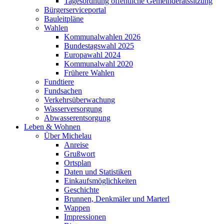
Tagesordnung öffentliche Gemeinderatssitzung
Bürgerserviceportal
Bauleitpläne
Wahlen
Kommunalwahlen 2026
Bundestagswahl 2025
Europawahl 2024
Kommunalwahl 2020
Frühere Wahlen
Fundtiere
Fundsachen
Verkehrsüberwachung
Wasserversorgung
Abwasserentsorgung
Leben & Wohnen
Über Michelau
Anreise
Grußwort
Ortsplan
Daten und Statistiken
Einkaufsmöglichkeiten
Geschichte
Brunnen, Denkmäler und Marterl
Wappen
Impressionen