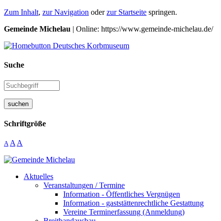
Zum Inhalt
,
zur Navigation
oder
zur Startseite
springen.
Gemeinde Michelau
| Online: https://www.gemeinde-michelau.de/
Suche
suchen
Schriftgröße
A
A
A
Aktuelles
Veranstaltungen / Termine
Information - Öffentliches Vergnügen
Information - gaststättenrechtliche Gestattung
Vereine Terminerfassung (Anmeldung)
Breitbandausbau