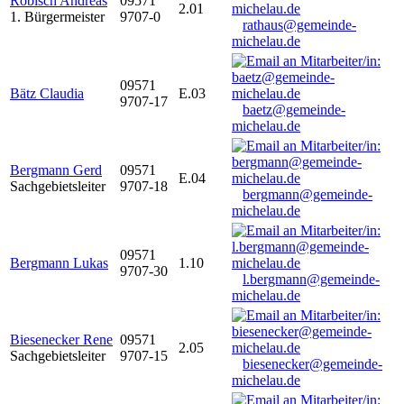
Robisch Andreas
09571
2.01
1. Bürgermeister
9707-0
rathaus@gemeinde-
michelau.de
09571
Bätz Claudia
E.03
9707-17
baetz@gemeinde-
michelau.de
Bergmann Gerd
09571
E.04
Sachgebietsleiter
9707-18
bergmann@gemeinde-
michelau.de
09571
Bergmann Lukas
1.10
9707-30
l.bergmann@gemeinde-
michelau.de
Biesenecker Rene
09571
2.05
Sachgebietsleiter
9707-15
biesenecker@gemeinde-
michelau.de