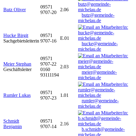
09571
Butz Oliver
2.06
9707-20
butz@gemeinde-
michelau.de
Hucke Birgit
09571
E.01
Sachgebietsleiterin
9707-16
hucke@gemeinde-
michelau.de
09571
Meier Stephan
9707-22
2.03
Geschäftsleiter
0160
meier@gemeinde-
93111194
michelau.de
09571
Rumler Lukas
1.01
9707-23
rumler@gemeinde-
michelau.de
Schmidt
09571
2.16
Benjamin
9707-14
b.schmidt@gemeinde-
michelau.de