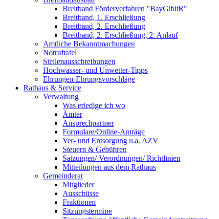
Breitband Förderverfahren "BayGibitR"
Breitband, 1. Erschließung
Breitband, 2. Erschließung
Breitband, 2. Erschließung, 2. Anlauf
Amtliche Bekanntmachungen
Notruftafel
Stellenausschreibungen
Hochwasser- und Unwetter-Tipps
Ehrungen-Ehrungsvorschläge
Rathaus & Service
Verwaltung
Was erledige ich wo
Ämter
Ansprechpartner
Formulare/Online-Anträge
Ver- und Entsorgung u.a. AZV
Steuern & Gebühren
Satzungen/ Verordnungen/ Richtlinien
Mitteilungen aus dem Rathaus
Gemeinderat
Mitglieder
Ausschüsse
Fraktionen
Sitzungstermine