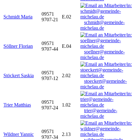
09571
Schmidt Maria
E.02
9707-21
schmidt@gemeinde-
michelau.de
09571
Söllner Florian
E.04
9707-44
soellner@gemeinde-
michelau.de
09571
Stöckert Saskia
2.02
9707-12
stoeckert@gemeinde-
michelau.de
09571
Trier Matthias
1.02
9707-24
trier@gemeinde-
michelau.de
09571
Wildner Yannic
2.13
9707-34
wildner@gemeinde-