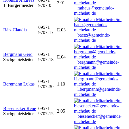
Robisch Andreas
09571
2.01
1. Bürgermeister
9707-0
rathaus@gemeinde-
michelau.de
09571
Bätz Claudia
E.03
9707-17
baetz@gemeinde-
michelau.de
Bergmann Gerd
09571
E.04
Sachgebietsleiter
9707-18
bergmann@gemeinde-
michelau.de
09571
Bergmann Lukas
1.10
9707-30
l.bergmann@gemeinde-
michelau.de
Biesenecker Rene
09571
2.05
Sachgebietsleiter
9707-15
biesenecker@gemeinde-
michelau.de