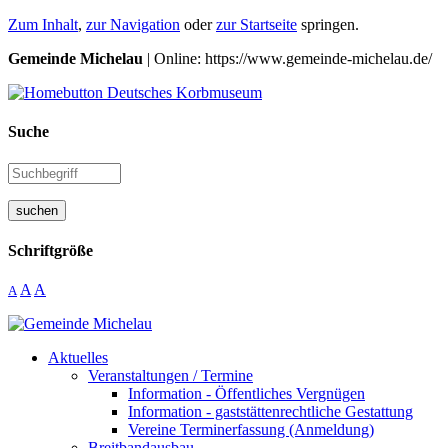
Zum Inhalt
,
zur Navigation
oder
zur Startseite
springen.
Gemeinde Michelau
| Online: https://www.gemeinde-michelau.de/
Suche
suchen
Schriftgröße
A
A
A
Aktuelles
Veranstaltungen / Termine
Information - Öffentliches Vergnügen
Information - gaststättenrechtliche Gestattung
Vereine Terminerfassung (Anmeldung)
Breitbandausbau