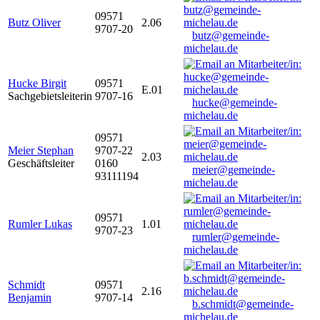
09571
Butz Oliver
2.06
9707-20
butz@gemeinde-
michelau.de
Hucke Birgit
09571
E.01
Sachgebietsleiterin
9707-16
hucke@gemeinde-
michelau.de
09571
Meier Stephan
9707-22
2.03
Geschäftsleiter
0160
meier@gemeinde-
93111194
michelau.de
09571
Rumler Lukas
1.01
9707-23
rumler@gemeinde-
michelau.de
Schmidt
09571
2.16
Benjamin
9707-14
b.schmidt@gemeinde-
michelau.de