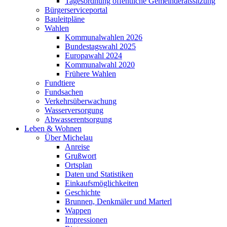
Tagesordnung öffentliche Gemeinderatssitzung
Bürgerserviceportal
Bauleitpläne
Wahlen
Kommunalwahlen 2026
Bundestagswahl 2025
Europawahl 2024
Kommunalwahl 2020
Frühere Wahlen
Fundtiere
Fundsachen
Verkehrsüberwachung
Wasserversorgung
Abwasserentsorgung
Leben & Wohnen
Über Michelau
Anreise
Grußwort
Ortsplan
Daten und Statistiken
Einkaufsmöglichkeiten
Geschichte
Brunnen, Denkmäler und Marterl
Wappen
Impressionen