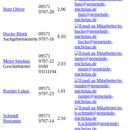
09571
Butz Oliver
2.06
9707-20
butz@gemeinde-
michelau.de
Hucke Birgit
09571
E.01
Sachgebietsleiterin
9707-16
hucke@gemeinde-
michelau.de
09571
Meier Stephan
9707-22
2.03
Geschäftsleiter
0160
meier@gemeinde-
93111194
michelau.de
09571
Rumler Lukas
1.01
9707-23
rumler@gemeinde-
michelau.de
Schmidt
09571
2.16
Benjamin
9707-14
b.schmidt@gemeinde-
michelau.de