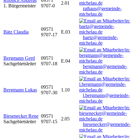
Robisch Andreas
09571
2.01
1. Bürgermeister
9707-0
rathaus@gemeinde-
michelau.de
09571
Bätz Claudia
E.03
9707-17
baetz@gemeinde-
michelau.de
Bergmann Gerd
09571
E.04
Sachgebietsleiter
9707-18
bergmann@gemeinde-
michelau.de
09571
Bergmann Lukas
1.10
9707-30
l.bergmann@gemeinde-
michelau.de
Biesenecker Rene
09571
2.05
Sachgebietsleiter
9707-15
biesenecker@gemeinde-
michelau.de