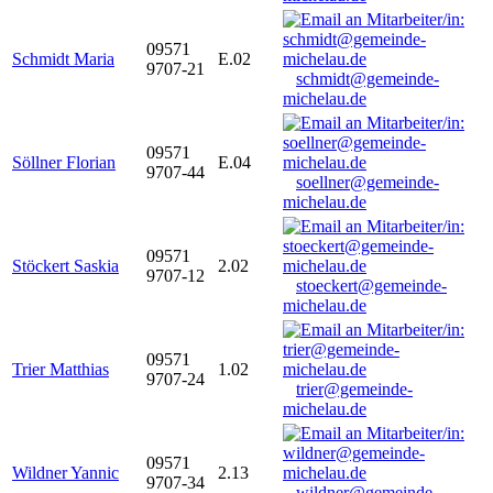
09571
Schmidt Maria
E.02
9707-21
schmidt@gemeinde-
michelau.de
09571
Söllner Florian
E.04
9707-44
soellner@gemeinde-
michelau.de
09571
Stöckert Saskia
2.02
9707-12
stoeckert@gemeinde-
michelau.de
09571
Trier Matthias
1.02
9707-24
trier@gemeinde-
michelau.de
09571
Wildner Yannic
2.13
9707-34
wildner@gemeinde-