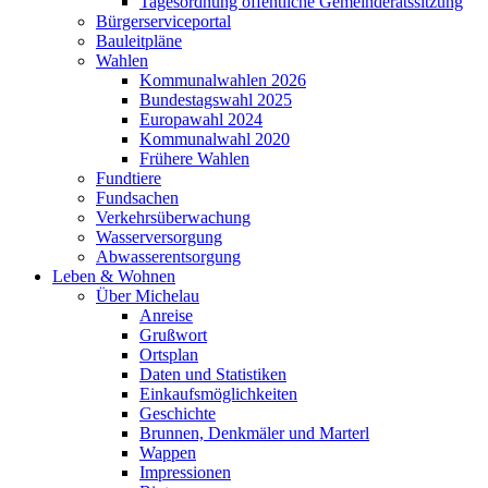
Tagesordnung öffentliche Gemeinderatssitzung
Bürgerserviceportal
Bauleitpläne
Wahlen
Kommunalwahlen 2026
Bundestagswahl 2025
Europawahl 2024
Kommunalwahl 2020
Frühere Wahlen
Fundtiere
Fundsachen
Verkehrsüberwachung
Wasserversorgung
Abwasserentsorgung
Leben & Wohnen
Über Michelau
Anreise
Grußwort
Ortsplan
Daten und Statistiken
Einkaufsmöglichkeiten
Geschichte
Brunnen, Denkmäler und Marterl
Wappen
Impressionen