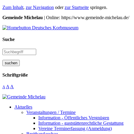
Zum Inhalt
,
zur Navigation
oder
zur Startseite
springen.
Gemeinde Michelau
| Online: https://www.gemeinde-michelau.de/
Suche
suchen
Schriftgröße
A
A
A
Aktuelles
Veranstaltungen / Termine
Information - Öffentliches Vergnügen
Information - gaststättenrechtliche Gestattung
Vereine Terminerfassung (Anmeldung)
Breitbandausbau