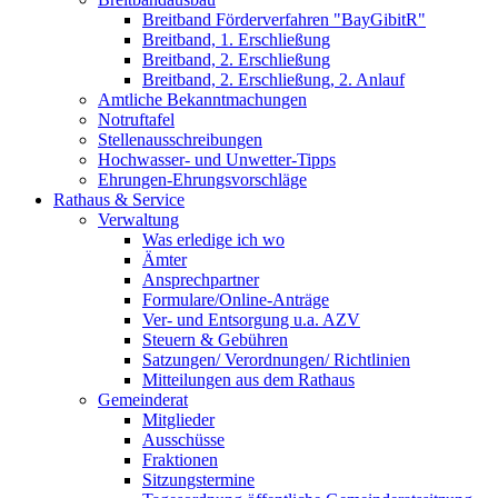
Breitband Förderverfahren "BayGibitR"
Breitband, 1. Erschließung
Breitband, 2. Erschließung
Breitband, 2. Erschließung, 2. Anlauf
Amtliche Bekanntmachungen
Notruftafel
Stellenausschreibungen
Hochwasser- und Unwetter-Tipps
Ehrungen-Ehrungsvorschläge
Rathaus & Service
Verwaltung
Was erledige ich wo
Ämter
Ansprechpartner
Formulare/Online-Anträge
Ver- und Entsorgung u.a. AZV
Steuern & Gebühren
Satzungen/ Verordnungen/ Richtlinien
Mitteilungen aus dem Rathaus
Gemeinderat
Mitglieder
Ausschüsse
Fraktionen
Sitzungstermine