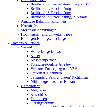
Breitband Förderverfahren "BayGibitR"
Breitband, 1. Erschließung
Breitband, 2. Erschließung
Breitband, 2. Erschließung, 2. Anlauf
Amtliche Bekanntmachungen
Notruftafel
Stellenausschreibungen
Hochwasser- und Unwetter-Tipps
Ehrungen-Ehrungsvorschläge
Rathaus & Service
Verwaltung
Was erledige ich wo
Ämter
Ansprechpartner
Formulare/Online-Anträge
Ver- und Entsorgung u.a. AZV
Steuern & Gebühren
Satzungen/ Verordnungen/ Richtlinien
Mitteilungen aus dem Rathaus
Gemeinderat
Mitglieder
Ausschüsse
Fraktionen
Sitzungstermine