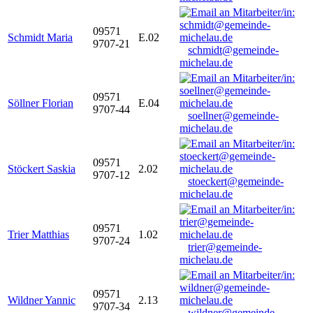
09571
Schmidt Maria
E.02
9707-21
schmidt@gemeinde-
michelau.de
09571
Söllner Florian
E.04
9707-44
soellner@gemeinde-
michelau.de
09571
Stöckert Saskia
2.02
9707-12
stoeckert@gemeinde-
michelau.de
09571
Trier Matthias
1.02
9707-24
trier@gemeinde-
michelau.de
09571
Wildner Yannic
2.13
9707-34
wildner@gemeinde-