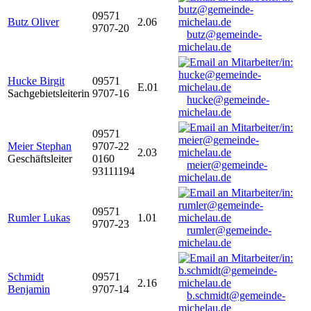
09571
Butz Oliver
2.06
9707-20
butz@gemeinde-
michelau.de
Hucke Birgit
09571
E.01
Sachgebietsleiterin
9707-16
hucke@gemeinde-
michelau.de
09571
Meier Stephan
9707-22
2.03
Geschäftsleiter
0160
meier@gemeinde-
93111194
michelau.de
09571
Rumler Lukas
1.01
9707-23
rumler@gemeinde-
michelau.de
Schmidt
09571
2.16
Benjamin
9707-14
b.schmidt@gemeinde-
michelau.de