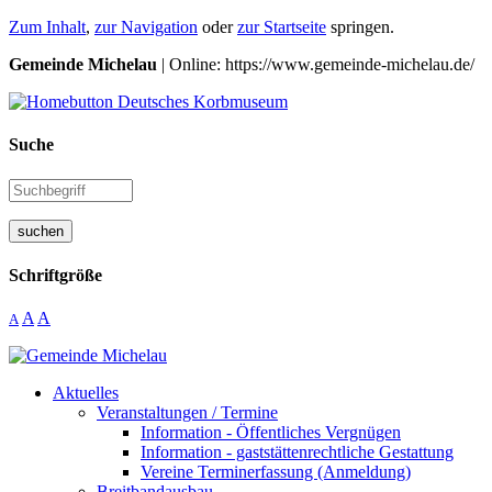
Zum Inhalt
,
zur Navigation
oder
zur Startseite
springen.
Gemeinde Michelau
| Online: https://www.gemeinde-michelau.de/
Suche
suchen
Schriftgröße
A
A
A
Aktuelles
Veranstaltungen / Termine
Information - Öffentliches Vergnügen
Information - gaststättenrechtliche Gestattung
Vereine Terminerfassung (Anmeldung)
Breitbandausbau