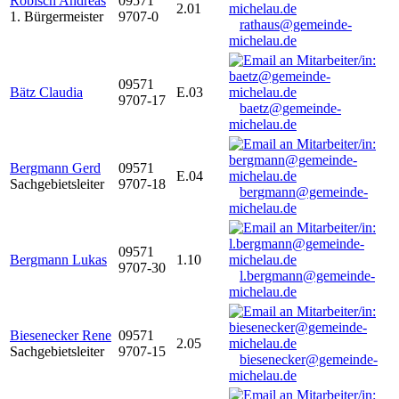
Robisch Andreas
09571
2.01
1. Bürgermeister
9707-0
rathaus@gemeinde-
michelau.de
09571
Bätz Claudia
E.03
9707-17
baetz@gemeinde-
michelau.de
Bergmann Gerd
09571
E.04
Sachgebietsleiter
9707-18
bergmann@gemeinde-
michelau.de
09571
Bergmann Lukas
1.10
9707-30
l.bergmann@gemeinde-
michelau.de
Biesenecker Rene
09571
2.05
Sachgebietsleiter
9707-15
biesenecker@gemeinde-
michelau.de