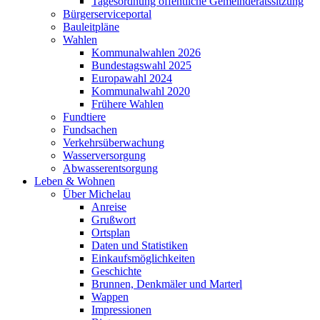
Tagesordnung öffentliche Gemeinderatssitzung
Bürgerserviceportal
Bauleitpläne
Wahlen
Kommunalwahlen 2026
Bundestagswahl 2025
Europawahl 2024
Kommunalwahl 2020
Frühere Wahlen
Fundtiere
Fundsachen
Verkehrsüberwachung
Wasserversorgung
Abwasserentsorgung
Leben & Wohnen
Über Michelau
Anreise
Grußwort
Ortsplan
Daten und Statistiken
Einkaufsmöglichkeiten
Geschichte
Brunnen, Denkmäler und Marterl
Wappen
Impressionen